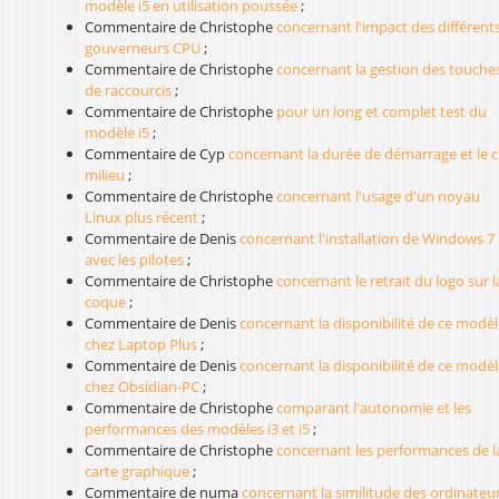
modèle i5 en utilisation poussée
;
Commentaire de Christophe
concernant l'impact des différent
gouverneurs CPU
;
Commentaire de Christophe
concernant la gestion des touche
de raccourcis
;
Commentaire de Christophe
pour un long et complet test du
modèle i5
;
Commentaire de Cyp
concernant la durée de démarrage et le cl
milieu
;
Commentaire de Christophe
concernant l'usage d'un noyau
Linux plus récent
;
Commentaire de Denis
concernant l'installation de Windows 7
avec les pilotes
;
Commentaire de Christophe
concernant le retrait du logo sur l
coque
;
Commentaire de Denis
concernant la disponibilité de ce modèl
chez Laptop Plus
;
Commentaire de Denis
concernant la disponibilité de ce modèl
chez Obsidian-PC
;
Commentaire de Christophe
comparant l'autonomie et les
performances des modèles i3 et i5
;
Commentaire de Christophe
concernant les performances de l
carte graphique
;
Commentaire de numa
concernant la similitude des ordinateu