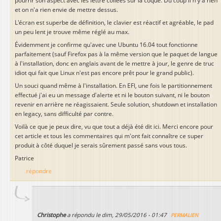
pourrir son aspect avec les lettre collées sur la coque. Du coup il n'y a rien
et on n'a rien envie de mettre dessus.
L'écran est superbe de définition, le clavier est réactif et agréable, le pad
un peu lent je trouve même réglé au max.
Évidemment je confirme qu'avec une Ubuntu 16.04 tout fonctionne
parfaitement (sauf Firefox pas à la même version que le paquet de langue
à l'installation, donc en anglais avant de le mettre à jour, le genre de truc
idiot qui fait que Linux n'est pas encore prêt pour le grand public).
Un souci quand même à l'installation. En EFI, une fois le partitionnement
effectué j'ai eu un message d'alerte et ni le bouton suivant, ni le bouton
revenir en arrière ne réagissaient. Seule solution, shutdown et installation
en legacy, sans difficulté par contre.
Voilà ce que je peux dire, vu que tout a déjà été dit ici. Merci encore pour
cet article et tous les commentaires qui m'ont fait connaître ce super
produit à côté duquel je serais sûrement passé sans vous tous.
Patrice
répondre
Christophe
a répondu le
dim, 29/05/2016 - 01:47
PERMALIEN