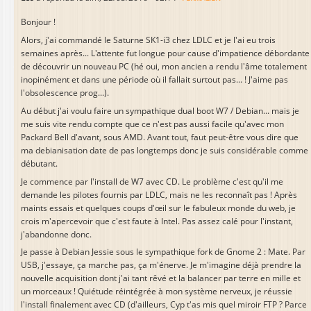
Bonjour !
Alors, j'ai commandé le Saturne SK1-i3 chez LDLC et je l'ai eu trois
semaines après... L'attente fut longue pour cause d'impatience débordante
de découvrir un nouveau PC (hé oui, mon ancien a rendu l'âme totalement
inopinément et dans une période où il fallait surtout pas... ! J'aime pas
l'obsolescence prog...).
Au début j'ai voulu faire un sympathique dual boot W7 / Debian... mais je
me suis vite rendu compte que ce n'est pas aussi facile qu'avec mon
Packard Bell d'avant, sous AMD. Avant tout, faut peut-être vous dire que
ma debianisation date de pas longtemps donc je suis considérable comme
débutant.
Je commence par l'install de W7 avec CD. Le problème c'est qu'il me
demande les pilotes fournis par LDLC, mais ne les reconnaît pas ! Après
maints essais et quelques coups d'œil sur le fabuleux monde du web, je
crois m'apercevoir que c'est faute à Intel. Pas assez calé pour l'instant,
j'abandonne donc.
Je passe à Debian Jessie sous le sympathique fork de Gnome 2 : Mate. Par
USB, j'essaye, ça marche pas, ça m'énerve. Je m'imagine déjà prendre la
nouvelle acquisition dont j'ai tant rêvé et la balancer par terre en mille et
un morceaux ! Quiétude réintégrée à mon système nerveux, je réussie
l'install finalement avec CD (d'ailleurs, Cyp t'as mis quel miroir FTP ? Parce