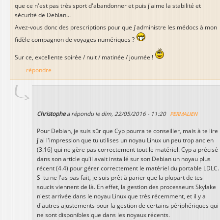
que ce n'est pas très sport d'abandonner et puis j'aime la stabilité et
sécurité de Debian...
Avez-vous donc des prescriptions pour que j'administre les médocs à mon
fidèle compagnon de voyages numériques ?
Sur ce, excellente soirée / nuit / matinée / journée !
répondre
Christophe
a répondu le
dim, 22/05/2016 - 11:20
PERMALIEN
Pour Debian, je suis sûr que Cyp pourra te conseiller, mais à te lire
j'ai l'impression que tu utilises un noyau Linux un peu trop ancien
(3.16) qui ne gère pas correctement tout le matériel. Cyp a précisé
dans son article qu'il avait installé sur son Debian un noyau plus
récent (4.4) pour gérer correctement le matériel du portable LDLC.
Si tu ne l'as pas fait, je suis prêt à parier que la plupart de tes
soucis viennent de là. En effet, la gestion des processeurs Skylake
n'est arrivée dans le noyau Linux que très récemment, et il y a
d'autres ajustements pour la gestion de certains périphériques qui
ne sont disponibles que dans les noyaux récents.