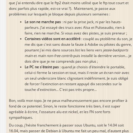
que j'ai entendu dire que le ftp2 était moins utilisé que le ftp tout court et
donc parfois plus rapide, est-ce vrai ?). Maintenant, je passe aux
problèmes sur lesquels je bloque depuis plusieurs semaines :
Le son ne marche pas
: ni par la prise jack, ni par les hauts-
parleurs. J'ai essayé des trucs avec Alsa et Pulseaudio, rien à
faire, rien ne marche. Si vous avez des pistes, je suis preneur ;
Certaines vidéos sont en accéléré
: couplé au ptoblème du son, je
me dis que c'est sans doute la faute à Adobe ou pilotes du genre,
pourtant j'ai mis dans sources.list les liens vers
jessie-backports
main
et
main non-free contrib
puis installé la dernière version... je
dois dire que je ne comprends pas non plus ;
Le PC ne s'éteint pas
: quand je choisis d'éteindre le portable,
celui-ci ferme la session et tout, mais il reste un écran noir avec
un seul underscore blanc clignotant indéfiniment. Je suis obligé
de forcer l'extinction en restant appuyé dix secondes sur la
touche d'extinction... C'est pas très propre...
Bon, voilà mon topo. Je ne peux malheureusement pas encore profiter à
fond de ce potentiel. Sinon, le reste fonctionne très bien, il est super
agréable à écrire, l'ossature alu est nickel, et les FN sont forts
sympathiques.
Du coup, j'hésite franchement à passer sous Ubuntu, soit le 14.04 soit
16.04, mais passer de Debian à Ubuntu me fait un peu mal, d'autant plus