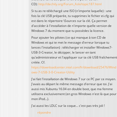
CD):
http://dechily.org/Forum_Aski/topic187.html
Si tu as re-téléchargé une ISO (n'importe laquelle) : une
fois la clé USB préparée, tu supprimes le fichier ei.cfg qui
est dans le répertoire \Sources sur la clé. Ça permet
d'accéder à l'installation de n'importe quelle version de
Windows 7 du moment que tu possèdes la licence.
Pour ajouter les pilotes (ce qui manque à ton CD de
Windows et qui te met le message d'erreur lorsque tu
lances l'installation) : télécharger et installer Windows7-
USB-3-Creator, le dézipper, le lancer en tant
qu'administrateur et l'appliquer sur ta clé USB fraîchement
créée. Cf.
https://downloadcenter.intel.com/fr/download/25476/Wind
ows-7-USB-3-0-Creator-Utility
J'ai fait l'installation de Windows 7 sur ce PC par ce moyen.
J'avais au départ le même message d'erreur que toi. J'ai
aussi mis Xubuntu 16.04 en double boot, que ma femme
utilisera exclusivement (en gros Windows n'est là que pour
mon iPod...).
J'ai aussi les LDLC sur la coque... c'est pas très joli !
répondre