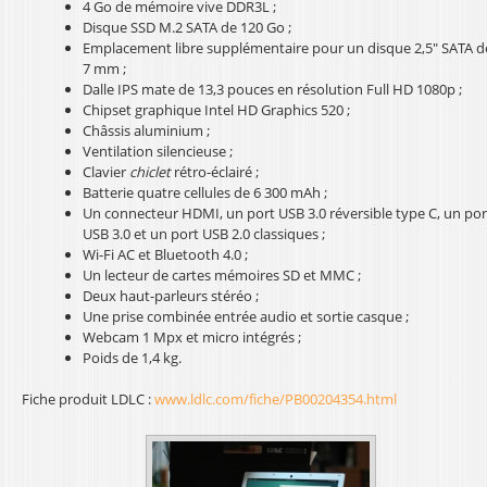
4 Go de mémoire vive DDR3L ;
l
Disque SSD M.2 SATA de 120 Go ;
Emplacement libre supplémentaire pour un disque 2,5" SATA d
7 mm ;
Dalle IPS mate de 13,3 pouces en résolution Full HD 1080p ;
Chipset graphique Intel HD Graphics 520 ;
Châssis aluminium ;
Ventilation silencieuse ;
Clavier
chiclet
rétro-éclairé ;
Batterie quatre cellules de 6 300 mAh ;
Un connecteur HDMI, un port USB 3.0 réversible type C, un por
USB 3.0 et un port USB 2.0 classiques ;
Wi-Fi AC et Bluetooth 4.0 ;
Un lecteur de cartes mémoires SD et MMC ;
Deux haut-parleurs stéréo ;
Une prise combinée entrée audio et sortie casque ;
Webcam 1 Mpx et micro intégrés ;
Poids de 1,4 kg.
Fiche produit LDLC :
www.ldlc.com/fiche/PB00204354.html