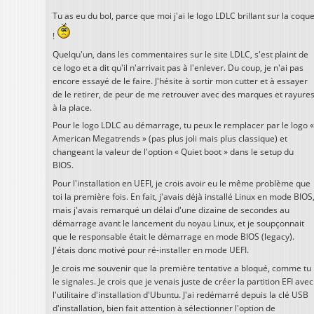
Tu as eu du bol, parce que moi j'ai le logo LDLC brillant sur la coqu
!
Quelqu'un, dans les commentaires sur le site LDLC, s'est plaint de
ce logo et a dit qu'il n'arrivait pas à l'enlever. Du coup, je n'ai pas
encore essayé de le faire. J'hésite à sortir mon cutter et à essayer
de le retirer, de peur de me retrouver avec des marques et rayure
à la place.
Pour le logo LDLC au démarrage, tu peux le remplacer par le logo «
American Megatrends » (pas plus joli mais plus classique) et
changeant la valeur de l'option « Quiet boot » dans le setup du
BIOS.
Pour l'installation en UEFI, je crois avoir eu le même problème que
toi la première fois. En fait, j'avais déjà installé Linux en mode BIOS
mais j'avais remarqué un délai d'une dizaine de secondes au
démarrage avant le lancement du noyau Linux, et je soupçonnait
que le responsable était le démarrage en mode BIOS (legacy).
J'étais donc motivé pour ré-installer en mode UEFI.
Je crois me souvenir que la première tentative a bloqué, comme tu
le signales. Je crois que je venais juste de créer la partition EFI avec
l'utilitaire d'installation d'Ubuntu. J'ai redémarré depuis la clé USB
d'installation, bien fait attention à sélectionner l'option de