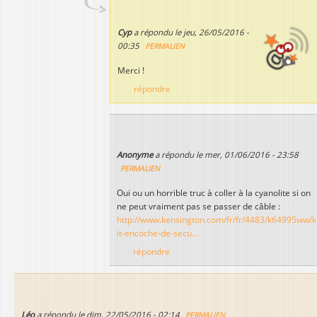
Cyp
a répondu le
jeu, 26/05/2016 -
00:35
PERMALIEN
Merci !
répondre
Anonyme
a répondu le
mer, 01/06/2016 - 23:58
PERMALIEN
Oui ou un horrible truc à coller à la cyanolite si on
ne peut vraiment pas se passer de câble :
http://www.kensington.com/fr/fr/4483/k64995ww/k
it-encoche-de-secu...
répondre
Léo
a répondu le
dim, 22/05/2016 - 02:14
PERMALIEN