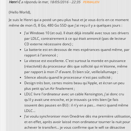
Henri C
a répondu le
mer, 18/05/2016 - 22:35
PERMALIEN
(Hello World),
Je suis le Henri qui a posté un peu plus haut et je vous écris en ce moment
même de mon i5, 8 Go, 480 Go SSD que j'ai reçu il y a quelques jours :
J'ai Windows 10 (et oui). Il était déjà installé avec tous ses drivers
par LDLC, contrairement à ce qui était annoncé (pas de lecteur
CD externe nécessaire donc) ;
La batterie est en dessous de mes espérances quand même, par
rapport à l'annoncé ;
La vitesse est excellente. C'est surtout la montée en puissance
(réactivité) du processeur dès que sollicité qui m'étonne, même
par rapport à mon i7 d'avant. Et bien sûr, veille/allumage ;
Silence absolu quand le processeur n'est pas sollicité ;
Design très bon, certes moins beau qu'Apple, et écran un peu
plus petit qu'un Air finalement ;
LDLC livre l'ordinateur avec un cable Kensington, j'ai donc cru
qu'il y avait une encoche, et je trouvais ça très bien (je fais
souvent des pauses en BU) : il n'y en a pas... merci quand même
LDLC...
J'ai voulu synchroniser mon Onedrive dès ma première utilisation
et en effet, après avoir laissé mon ordinateur tourner la nuit pour
achever le transfert... je vous confirme que le wifi se désactive