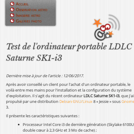
Jump to navigation
Accueil
Observation astro
M
Imagerie astro
Galeries photo
e
n
u
Test de l'ordinateur portable LDLC
p
Saturne SK1-i3
r
i
Dernière mise à jour de l'article : 12/06/2017.
Après avoir conseillé un client pour l'achat d'un ordinateur portable, le
n
voilà entre mes mains pour l'installation et la configuration du système
d'exploitation. Il s'agit du récent ordinateur
LDLC Saturne SK1-i3
, que j'ai
c
propulsé par une distribution
Debian GNU/Linux
8 « Jessie » sous
Gnom
3.
i
Il présente les caractéristiques suivantes :
p
Processeur Intel Core i3 de dernière génération (Skylake 6100U
a
double cœur à 2,3 GHz et 3 Mo de cache) ;