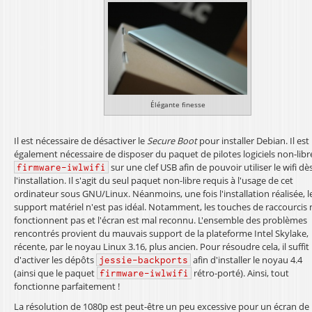
Élégante finesse
Il est nécessaire de désactiver le
Secure Boot
pour installer Debian. Il est
également nécessaire de disposer du paquet de pilotes logiciels non-libr
sur une clef USB afin de pouvoir utiliser le wifi dè
firmware-iwlwifi
l'installation. Il s'agit du seul paquet non-libre requis à l'usage de cet
ordinateur sous GNU/Linux. Néanmoins, une fois l'installation réalisée, l
support matériel n'est pas idéal. Notamment, les touches de raccourcis 
fonctionnent pas et l'écran est mal reconnu. L'ensemble des problèmes
rencontrés provient du mauvais support de la plateforme Intel Skylake,
récente, par le noyau Linux 3.16, plus ancien. Pour résoudre cela, il suffit
d'activer les dépôts
afin d'installer le noyau 4.4
jessie-backports
(ainsi que le paquet
rétro-porté). Ainsi, tout
firmware-iwlwifi
fonctionne parfaitement !
La résolution de 1080p est peut-être un peu excessive pour un écran de