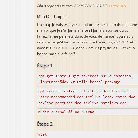
Léo
a répondu le
mer, 25/05/2016 - 23:17
PERMALIEN
Merci Christophe !!
Du coup je vais essayer d'updater le kernel, mais c'est une
manip' que je n'ai jamais faite ni jamais apprise ou vu
faire... Je me permets donc de vous demander votre avis
quant à ce qu'il faut faire pour mettre un noyau 4.4.11 et
avec le CPU du SK1 i3 (donc 2 cœurs physiques). Est-ce la
bonne manip' à faire ? :
Étape 1
apt-get install git fakeroot build-essential
libncurses5dev xz-utils kernel-package
apt remove texlive-latex-base-doc texlive-
latex-recommended-doc texlive-latex-extra-doc
texlive-pictures-doc texlive-pstricks-doc
mkdir /kernel && cd /kernel
Étape 2
wget