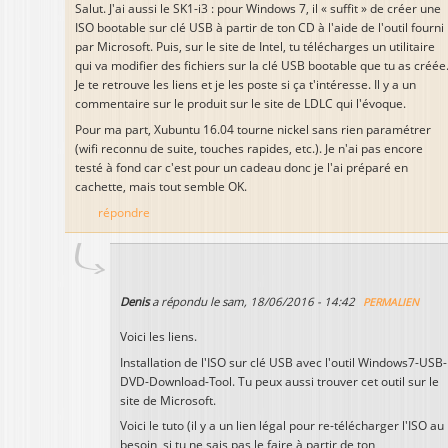
Salut. J'ai aussi le SK1-i3 : pour Windows 7, il « suffit » de créer une
ISO bootable sur clé USB à partir de ton CD à l'aide de l'outil fourni
par Microsoft. Puis, sur le site de Intel, tu télécharges un utilitaire
qui va modifier des fichiers sur la clé USB bootable que tu as créée
Je te retrouve les liens et je les poste si ça t'intéresse. Il y a un
commentaire sur le produit sur le site de LDLC qui l'évoque.
Pour ma part, Xubuntu 16.04 tourne nickel sans rien paramétrer
(wifi reconnu de suite, touches rapides, etc.). Je n'ai pas encore
testé à fond car c'est pour un cadeau donc je l'ai préparé en
cachette, mais tout semble OK.
répondre
Denis
a répondu le
sam, 18/06/2016 - 14:42
PERMALIEN
Voici les liens.
Installation de l'ISO sur clé USB avec l'outil Windows7-USB-
DVD-Download-Tool. Tu peux aussi trouver cet outil sur le
site de Microsoft.
Voici le tuto (il y a un lien légal pour re-télécharger l'ISO au
besoin, si tu ne sais pas le faire à partir de ton