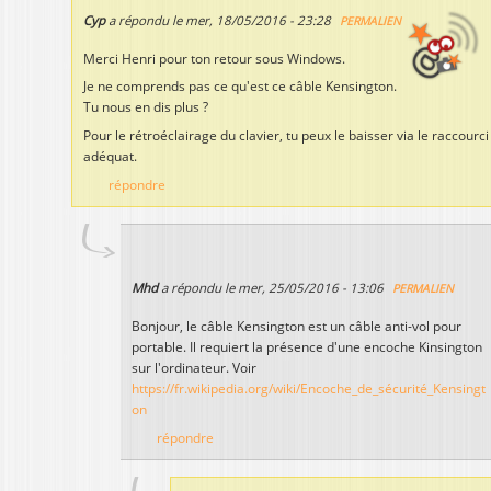
Cyp
a répondu le
mer, 18/05/2016 - 23:28
PERMALIEN
Merci Henri pour ton retour sous Windows.
Je ne comprends pas ce qu'est ce câble Kensington.
Tu nous en dis plus ?
Pour le rétroéclairage du clavier, tu peux le baisser via le raccourci
adéquat.
répondre
Mhd
a répondu le
mer, 25/05/2016 - 13:06
PERMALIEN
Bonjour, le câble Kensington est un câble anti-vol pour
portable. Il requiert la présence d'une encoche Kinsington
sur l'ordinateur. Voir
https://fr.wikipedia.org/wiki/Encoche_de_sécurité_Kensingt
on
répondre