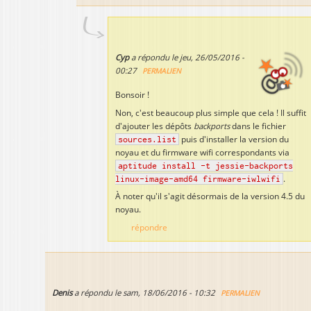
Cyp
a répondu le
jeu, 26/05/2016 -
00:27
PERMALIEN
Bonsoir !
Non, c'est beaucoup plus simple que cela ! Il suffit
d'ajouter les dépôts
backports
dans le fichier
sources.list
puis d'installer la version du
noyau et du firmware wifi correspondants via
aptitude install -t jessie-backports
linux-image-amd64 firmware-iwlwifi
.
À noter qu'il s'agit désormais de la version 4.5 du
noyau.
répondre
Denis
a répondu le
sam, 18/06/2016 - 10:32
PERMALIEN