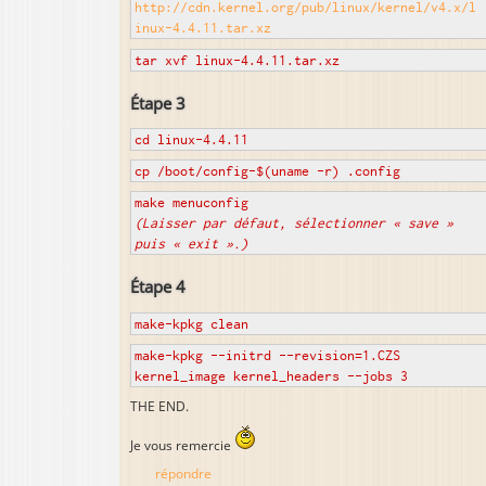
http://cdn.kernel.org/pub/linux/kernel/v4.x/l
inux-4.4.11.tar.xz
tar xvf linux-4.4.11.tar.xz
Étape 3
cd linux-4.4.11
cp /boot/config-$(uname -r) .config
make menuconfig
(Laisser par défaut, sélectionner « save »
puis « exit ».)
Étape 4
make-kpkg clean
make-kpkg --initrd --revision=1.CZS
kernel_image kernel_headers --jobs 3
THE END.
Je vous remercie
répondre