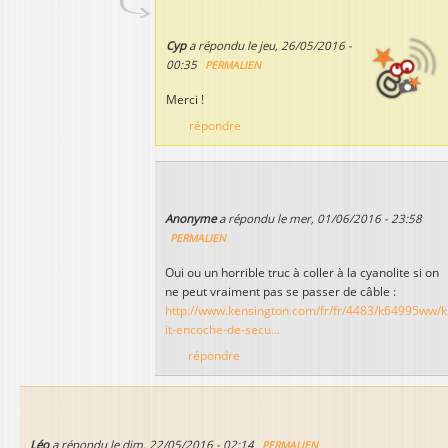
Cyp
a répondu le
jeu, 26/05/2016 -
00:35
PERMALIEN
Merci !
répondre
Anonyme
a répondu le
mer, 01/06/2016 - 23:58
PERMALIEN
Oui ou un horrible truc à coller à la cyanolite si on
ne peut vraiment pas se passer de câble :
http://www.kensington.com/fr/fr/4483/k64995ww/k
it-encoche-de-secu...
répondre
Léo
a répondu le
dim, 22/05/2016 - 02:14
PERMALIEN