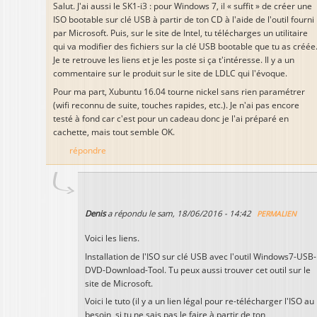
Salut. J'ai aussi le SK1-i3 : pour Windows 7, il « suffit » de créer une
ISO bootable sur clé USB à partir de ton CD à l'aide de l'outil fourni
par Microsoft. Puis, sur le site de Intel, tu télécharges un utilitaire
qui va modifier des fichiers sur la clé USB bootable que tu as créée
Je te retrouve les liens et je les poste si ça t'intéresse. Il y a un
commentaire sur le produit sur le site de LDLC qui l'évoque.
Pour ma part, Xubuntu 16.04 tourne nickel sans rien paramétrer
(wifi reconnu de suite, touches rapides, etc.). Je n'ai pas encore
testé à fond car c'est pour un cadeau donc je l'ai préparé en
cachette, mais tout semble OK.
répondre
Denis
a répondu le
sam, 18/06/2016 - 14:42
PERMALIEN
Voici les liens.
Installation de l'ISO sur clé USB avec l'outil Windows7-USB-
DVD-Download-Tool. Tu peux aussi trouver cet outil sur le
site de Microsoft.
Voici le tuto (il y a un lien légal pour re-télécharger l'ISO au
besoin, si tu ne sais pas le faire à partir de ton