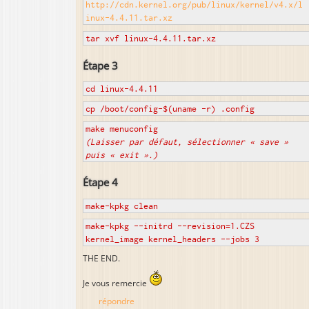
http://cdn.kernel.org/pub/linux/kernel/v4.x/l
inux-4.4.11.tar.xz
tar xvf linux-4.4.11.tar.xz
Étape 3
cd linux-4.4.11
cp /boot/config-$(uname -r) .config
make menuconfig
(Laisser par défaut, sélectionner « save »
puis « exit ».)
Étape 4
make-kpkg clean
make-kpkg --initrd --revision=1.CZS
kernel_image kernel_headers --jobs 3
THE END.
Je vous remercie
répondre