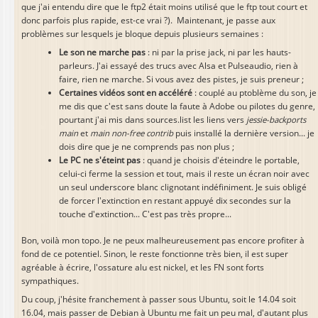
que j'ai entendu dire que le ftp2 était moins utilisé que le ftp tout court et
donc parfois plus rapide, est-ce vrai ?). Maintenant, je passe aux
problèmes sur lesquels je bloque depuis plusieurs semaines :
Le son ne marche pas
: ni par la prise jack, ni par les hauts-
parleurs. J'ai essayé des trucs avec Alsa et Pulseaudio, rien à
faire, rien ne marche. Si vous avez des pistes, je suis preneur ;
Certaines vidéos sont en accéléré
: couplé au ptoblème du son, je
me dis que c'est sans doute la faute à Adobe ou pilotes du genre,
pourtant j'ai mis dans sources.list les liens vers
jessie-backports
main
et
main non-free contrib
puis installé la dernière version... je
dois dire que je ne comprends pas non plus ;
Le PC ne s'éteint pas
: quand je choisis d'éteindre le portable,
celui-ci ferme la session et tout, mais il reste un écran noir avec
un seul underscore blanc clignotant indéfiniment. Je suis obligé
de forcer l'extinction en restant appuyé dix secondes sur la
touche d'extinction... C'est pas très propre...
Bon, voilà mon topo. Je ne peux malheureusement pas encore profiter à
fond de ce potentiel. Sinon, le reste fonctionne très bien, il est super
agréable à écrire, l'ossature alu est nickel, et les FN sont forts
sympathiques.
Du coup, j'hésite franchement à passer sous Ubuntu, soit le 14.04 soit
16.04, mais passer de Debian à Ubuntu me fait un peu mal, d'autant plus