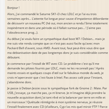
Bonjour !
Alors, j'ai commandé le Saturne SK1-i3 chez LDLC et je l'ai eu trois
semaines après... L'attente fut longue pour cause d'impatience débordante
de découvrir un nouveau PC (hé oui, mon ancien a rendu l'âme totalement
inopinément et dans une période où il fallait surtout pas... ! J'aime pas
l'obsolescence prog...).
Au début j'ai voulu faire un sympathique dual boot W7 / Debian... mais je
me suis vite rendu compte que ce n'est pas aussi facile qu'avec mon
Packard Bell d'avant, sous AMD. Avant tout, faut peut-être vous dire que
ma debianisation date de pas longtemps donc je suis considérable comme
débutant.
Je commence par l'install de W7 avec CD. Le problème c'est qu'il me
demande les pilotes fournis par LDLC, mais ne les reconnaît pas ! Après
maints essais et quelques coups d'œil sur le fabuleux monde du web, je
crois m'apercevoir que c'est faute à Intel. Pas assez calé pour l'instant,
j'abandonne donc.
Je passe à Debian Jessie sous le sympathique fork de Gnome 2 : Mate. Par
USB, j'essaye, ça marche pas, ça m'énerve. Je m'imagine déjà prendre la
nouvelle acquisition dont j'ai tant rêvé et la balancer par terre en mille et
un morceaux ! Quiétude réintégrée à mon système nerveux, je réussie
l'install finalement avec CD (d'ailleurs, Cyp t'as mis quel miroir FTP ? Parce