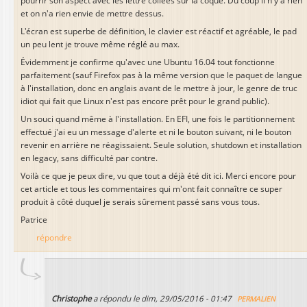
pourrir son aspect avec les lettre collées sur la coque. Du coup il n'y a rien
et on n'a rien envie de mettre dessus.
L'écran est superbe de définition, le clavier est réactif et agréable, le pad
un peu lent je trouve même réglé au max.
Évidemment je confirme qu'avec une Ubuntu 16.04 tout fonctionne
parfaitement (sauf Firefox pas à la même version que le paquet de langue
à l'installation, donc en anglais avant de le mettre à jour, le genre de truc
idiot qui fait que Linux n'est pas encore prêt pour le grand public).
Un souci quand même à l'installation. En EFI, une fois le partitionnement
effectué j'ai eu un message d'alerte et ni le bouton suivant, ni le bouton
revenir en arrière ne réagissaient. Seule solution, shutdown et installation
en legacy, sans difficulté par contre.
Voilà ce que je peux dire, vu que tout a déjà été dit ici. Merci encore pour
cet article et tous les commentaires qui m'ont fait connaître ce super
produit à côté duquel je serais sûrement passé sans vous tous.
Patrice
répondre
Christophe
a répondu le
dim, 29/05/2016 - 01:47
PERMALIEN