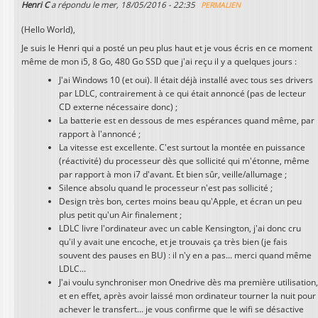
Henri C
a répondu le
mer, 18/05/2016 - 22:35
PERMALIEN
(Hello World),
Je suis le Henri qui a posté un peu plus haut et je vous écris en ce moment
même de mon i5, 8 Go, 480 Go SSD que j'ai reçu il y a quelques jours :
J'ai Windows 10 (et oui). Il était déjà installé avec tous ses drivers
par LDLC, contrairement à ce qui était annoncé (pas de lecteur
CD externe nécessaire donc) ;
La batterie est en dessous de mes espérances quand même, par
rapport à l'annoncé ;
La vitesse est excellente. C'est surtout la montée en puissance
(réactivité) du processeur dès que sollicité qui m'étonne, même
par rapport à mon i7 d'avant. Et bien sûr, veille/allumage ;
Silence absolu quand le processeur n'est pas sollicité ;
Design très bon, certes moins beau qu'Apple, et écran un peu
plus petit qu'un Air finalement ;
LDLC livre l'ordinateur avec un cable Kensington, j'ai donc cru
qu'il y avait une encoche, et je trouvais ça très bien (je fais
souvent des pauses en BU) : il n'y en a pas... merci quand même
LDLC...
J'ai voulu synchroniser mon Onedrive dès ma première utilisation
et en effet, après avoir laissé mon ordinateur tourner la nuit pour
achever le transfert... je vous confirme que le wifi se désactive