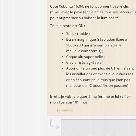
Côté Xubuntu 16.04, ne fonctionnent pas le clic
milieu avec le pavé tactile et les touches raccourci
pour augmenter ou baisser la luminosité.
Tout le reste est OK :
Super rapide ;
Écran magnifique (résolution fixée à
1600x900 qui m'a semblé être le
meilleur compromis) ;
Coque alu super belle ;
Clavier très agréable ;
Autonomie un peu plus de 6 h en faisant
les installations et mises à jour diverses
et en écoutant de la musique (son pas
mal pour un PC aussi fin, en passant).
Bref... je vais le piquer à ma femme et lui refiler
mon Toshiba 10", moi !!
répondre