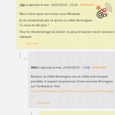
Cyp
a répondu le
mer, 18/05/2016 - 23:28
PERMALIEN
Merci Henri pour ton retour sous Windows.
Je ne comprends pas ce qu'est ce câble Kensington.
Tu nous en dis plus ?
Pour le rétroéclairage du clavier, tu peux le baisser via le raccourci
adéquat.
répondre
Mhd
a répondu le
mer, 25/05/2016 - 13:06
PERMALIEN
Bonjour, le câble Kensington est un câble anti-vol pour
portable. Il requiert la présence d'une encoche Kinsington
sur l'ordinateur. Voir
https://fr.wikipedia.org/wiki/Encoche_de_sécurité_Kensingt
on
répondre