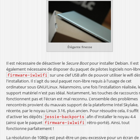
Élégante finesse
Il est nécessaire de désactiver le
Secure Boot
pour installer Debian. Il est
également nécessaire de disposer du paquet de pilotes logiciels non-libr
sur une clef USB afin de pouvoir utiliser le wifi dè
firmware-iwlwifi
l'installation. Il s'agit du seul paquet non-libre requis à l'usage de cet
ordinateur sous GNU/Linux. Néanmoins, une fois l'installation réalisée, l
support matériel n'est pas idéal. Notamment, les touches de raccourcis 
fonctionnent pas et l'écran est mal reconnu. L'ensemble des problèmes
rencontrés provient du mauvais support de la plateforme Intel Skylake,
récente, par le noyau Linux 3.16, plus ancien. Pour résoudre cela, il suffit
d'activer les dépôts
afin d'installer le noyau 4.4
jessie-backports
(ainsi que le paquet
rétro-porté). Ainsi, tout
firmware-iwlwifi
fonctionne parfaitement !
La résolution de 1080p est peut-être un peu excessive pour un écran de