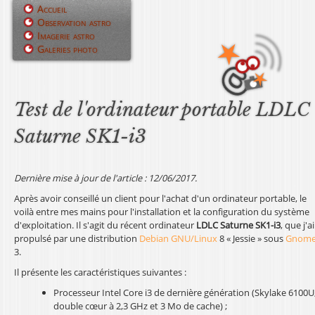
Jump to navigation
Accueil
Observation astro
M
Imagerie astro
Galeries photo
e
n
u
Test de l'ordinateur portable LDLC
p
Saturne SK1-i3
r
i
Dernière mise à jour de l'article : 12/06/2017.
Après avoir conseillé un client pour l'achat d'un ordinateur portable, le
n
voilà entre mes mains pour l'installation et la configuration du système
d'exploitation. Il s'agit du récent ordinateur
LDLC Saturne SK1-i3
, que j'ai
c
propulsé par une distribution
Debian GNU/Linux
8 « Jessie » sous
Gnom
3.
i
Il présente les caractéristiques suivantes :
p
Processeur Intel Core i3 de dernière génération (Skylake 6100U
a
double cœur à 2,3 GHz et 3 Mo de cache) ;