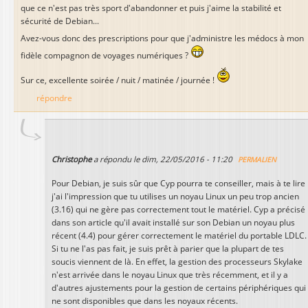
que ce n'est pas très sport d'abandonner et puis j'aime la stabilité et
sécurité de Debian...
Avez-vous donc des prescriptions pour que j'administre les médocs à mon
fidèle compagnon de voyages numériques ?
Sur ce, excellente soirée / nuit / matinée / journée !
répondre
Christophe
a répondu le
dim, 22/05/2016 - 11:20
PERMALIEN
Pour Debian, je suis sûr que Cyp pourra te conseiller, mais à te lire
j'ai l'impression que tu utilises un noyau Linux un peu trop ancien
(3.16) qui ne gère pas correctement tout le matériel. Cyp a précisé
dans son article qu'il avait installé sur son Debian un noyau plus
récent (4.4) pour gérer correctement le matériel du portable LDLC.
Si tu ne l'as pas fait, je suis prêt à parier que la plupart de tes
soucis viennent de là. En effet, la gestion des processeurs Skylake
n'est arrivée dans le noyau Linux que très récemment, et il y a
d'autres ajustements pour la gestion de certains périphériques qui
ne sont disponibles que dans les noyaux récents.