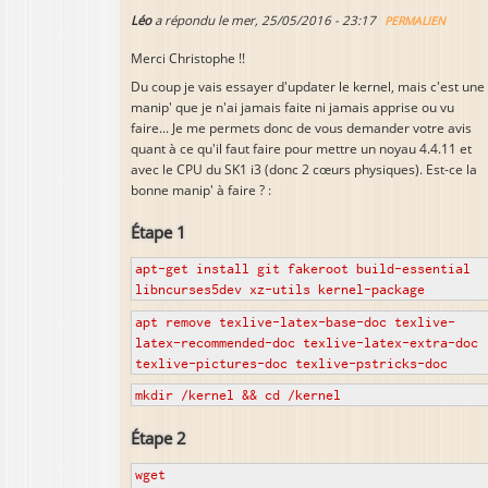
Léo
a répondu le
mer, 25/05/2016 - 23:17
PERMALIEN
Merci Christophe !!
Du coup je vais essayer d'updater le kernel, mais c'est une
manip' que je n'ai jamais faite ni jamais apprise ou vu
faire... Je me permets donc de vous demander votre avis
quant à ce qu'il faut faire pour mettre un noyau 4.4.11 et
avec le CPU du SK1 i3 (donc 2 cœurs physiques). Est-ce la
bonne manip' à faire ? :
Étape 1
apt-get install git fakeroot build-essential
libncurses5dev xz-utils kernel-package
apt remove texlive-latex-base-doc texlive-
latex-recommended-doc texlive-latex-extra-doc
texlive-pictures-doc texlive-pstricks-doc
mkdir /kernel && cd /kernel
Étape 2
wget