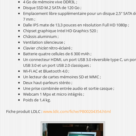
4 Go de mémoire vive DDR3L ;
l
Disque SSD M.2 SATA de 120 Go ;
Emplacement libre supplémentaire pour un disque 2,5" SATA d
7 mm ;
Dalle IPS mate de 13,3 pouces en résolution Full HD 1080p ;
Chipset graphique Intel HD Graphics 520 ;
Châssis aluminium ;
Ventilation silencieuse ;
Clavier
chiclet
rétro-éclairé ;
Batterie quatre cellules de 6 300 mAh ;
Un connecteur HDMI, un port USB 3.0 réversible type C, un por
USB 3.0 et un port USB 2.0 classiques ;
Wi-Fi AC et Bluetooth 4.0 ;
Un lecteur de cartes mémoires SD et MMC ;
Deux haut-parleurs stéréo ;
Une prise combinée entrée audio et sortie casque ;
Webcam 1 Mpx et micro intégrés ;
Poids de 1,4 kg.
Fiche produit LDLC :
www.ldlc.com/fiche/PB00204354.html