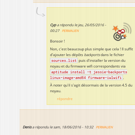
Cyp
a répondu le
jeu, 26/05/2016 -
00:27
PERMALIEN
Bonsoir !
Non, c'est beaucoup plus simple que cela ! Il suffit
d'ajouter les dépôts
backports
dans le fichier
sources.list
puis d'installer la version du
noyau et du firmware wifi correspondants via
aptitude install -t jessie-backports
linux-image-amd64 firmware-iwlwifi
.
À noter qu'il s'agit désormais de la version 4.5 du
noyau.
répondre
Denis
a répondu le
sam, 18/06/2016 - 10:32
PERMALIEN