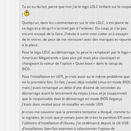
Tu as eu du bol, parce que moi j'ai le logo LDLC brillant sur la coqu
!
Quelqu'un, dans les commentaires sur le site LDLC, s'est plaint de
ce logo et a dit qu'il n'arrivait pas à l'enlever. Du coup, je n'ai pas
encore essayé de le faire. J'hésite à sortir mon cutter et à essayer
de le retirer, de peur de me retrouver avec des marques et rayure
à la place.
Pour le logo LDLC au démarrage, tu peux le remplacer par le logo «
American Megatrends » (pas plus joli mais plus classique) et
changeant la valeur de l'option « Quiet boot » dans le setup du
BIOS.
Pour l'installation en UEFI, je crois avoir eu le même problème que
toi la première fois. En fait, j'avais déjà installé Linux en mode BIOS
mais j'avais remarqué un délai d'une dizaine de secondes au
démarrage avant le lancement du noyau Linux, et je soupçonnait
que le responsable était le démarrage en mode BIOS (legacy).
J'étais donc motivé pour ré-installer en mode UEFI.
Je crois me souvenir que la première tentative a bloqué, comme tu
le signales. Je crois que je venais juste de créer la partition EFI avec
l'utilitaire d'installation d'Ubuntu. J'ai redémarré depuis la clé USB
d'installation, bien fait attention à sélectionner l'option de