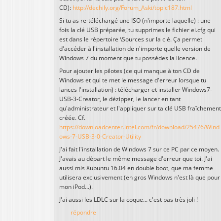
CD):
http://dechily.org/Forum_Aski/topic187.html
Si tu as re-téléchargé une ISO (n'importe laquelle) : une
fois la clé USB préparée, tu supprimes le fichier ei.cfg qui
est dans le répertoire \Sources sur la clé. Ça permet
d'accéder à l'installation de n'importe quelle version de
Windows 7 du moment que tu possèdes la licence.
Pour ajouter les pilotes (ce qui manque à ton CD de
Windows et qui te met le message d'erreur lorsque tu
lances l'installation) : télécharger et installer Windows7-
USB-3-Creator, le dézipper, le lancer en tant
qu'administrateur et l'appliquer sur ta clé USB fraîchement
créée. Cf.
https://downloadcenter.intel.com/fr/download/25476/Wind
ows-7-USB-3-0-Creator-Utility
J'ai fait l'installation de Windows 7 sur ce PC par ce moyen.
J'avais au départ le même message d'erreur que toi. J'ai
aussi mis Xubuntu 16.04 en double boot, que ma femme
utilisera exclusivement (en gros Windows n'est là que pour
mon iPod...).
J'ai aussi les LDLC sur la coque... c'est pas très joli !
répondre