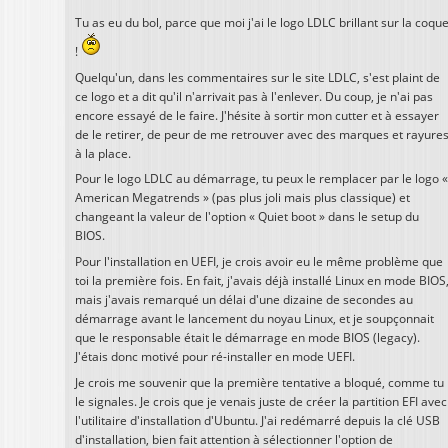
Tu as eu du bol, parce que moi j'ai le logo LDLC brillant sur la coqu
!
Quelqu'un, dans les commentaires sur le site LDLC, s'est plaint de
ce logo et a dit qu'il n'arrivait pas à l'enlever. Du coup, je n'ai pas
encore essayé de le faire. J'hésite à sortir mon cutter et à essayer
de le retirer, de peur de me retrouver avec des marques et rayure
à la place.
Pour le logo LDLC au démarrage, tu peux le remplacer par le logo «
American Megatrends » (pas plus joli mais plus classique) et
changeant la valeur de l'option « Quiet boot » dans le setup du
BIOS.
Pour l'installation en UEFI, je crois avoir eu le même problème que
toi la première fois. En fait, j'avais déjà installé Linux en mode BIOS
mais j'avais remarqué un délai d'une dizaine de secondes au
démarrage avant le lancement du noyau Linux, et je soupçonnait
que le responsable était le démarrage en mode BIOS (legacy).
J'étais donc motivé pour ré-installer en mode UEFI.
Je crois me souvenir que la première tentative a bloqué, comme tu
le signales. Je crois que je venais juste de créer la partition EFI avec
l'utilitaire d'installation d'Ubuntu. J'ai redémarré depuis la clé USB
d'installation, bien fait attention à sélectionner l'option de