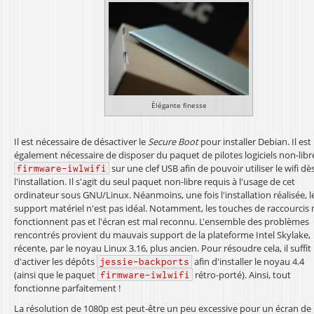
Élégante finesse
Il est nécessaire de désactiver le
Secure Boot
pour installer Debian. Il est
également nécessaire de disposer du paquet de pilotes logiciels non-libr
sur une clef USB afin de pouvoir utiliser le wifi dè
firmware-iwlwifi
l'installation. Il s'agit du seul paquet non-libre requis à l'usage de cet
ordinateur sous GNU/Linux. Néanmoins, une fois l'installation réalisée, l
support matériel n'est pas idéal. Notamment, les touches de raccourcis 
fonctionnent pas et l'écran est mal reconnu. L'ensemble des problèmes
rencontrés provient du mauvais support de la plateforme Intel Skylake,
récente, par le noyau Linux 3.16, plus ancien. Pour résoudre cela, il suffit
d'activer les dépôts
afin d'installer le noyau 4.4
jessie-backports
(ainsi que le paquet
rétro-porté). Ainsi, tout
firmware-iwlwifi
fonctionne parfaitement !
La résolution de 1080p est peut-être un peu excessive pour un écran de