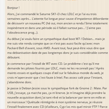
Bonjour !
Alors, j'ai commandé le Saturne SK1-i3 chez LDLC et je l'ai eu trois
semaines après... L'attente fut longue pour cause d'impatience débordante
de découvrir un nouveau PC (hé oui, mon ancien a rendu l'âme totalement
inopinément et dans une période où il fallait surtout pas... ! J'aime pas
l'obsolescence prog...).
Au début j'ai voulu faire un sympathique dual boot W7 / Debian... mais je
me suis vite rendu compte que ce n'est pas aussi facile qu'avec mon
Packard Bell d'avant, sous AMD. Avant tout, faut peut-être vous dire que
ma debianisation date de pas longtemps donc je suis considérable comme
débutant.
Je commence par l'install de W7 avec CD. Le problème c'est qu'il me
demande les pilotes fournis par LDLC, mais ne les reconnaît pas ! Après
maints essais et quelques coups d'œil sur le fabuleux monde du web, je
crois m'apercevoir que c'est faute à Intel. Pas assez calé pour l'instant,
j'abandonne donc.
Je passe à Debian Jessie sous le sympathique fork de Gnome 2 : Mate. Par
USB, j'essaye, ça marche pas, ça m'énerve. Je m'imagine déjà prendre la
nouvelle acquisition dont j'ai tant rêvé et la balancer par terre en mille et
un morceaux ! Quiétude réintégrée à mon système nerveux, je réussie
l'install finalement avec CD (d'ailleurs, Cyp t'as mis quel miroir FTP ? Parce