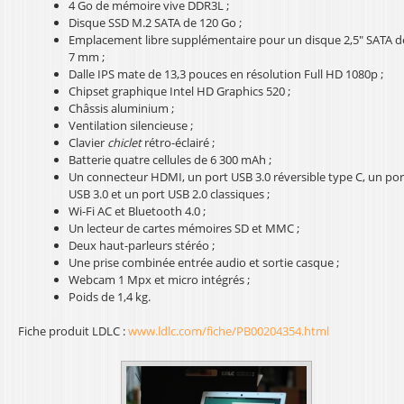
4 Go de mémoire vive DDR3L ;
l
Disque SSD M.2 SATA de 120 Go ;
Emplacement libre supplémentaire pour un disque 2,5" SATA d
7 mm ;
Dalle IPS mate de 13,3 pouces en résolution Full HD 1080p ;
Chipset graphique Intel HD Graphics 520 ;
Châssis aluminium ;
Ventilation silencieuse ;
Clavier
chiclet
rétro-éclairé ;
Batterie quatre cellules de 6 300 mAh ;
Un connecteur HDMI, un port USB 3.0 réversible type C, un por
USB 3.0 et un port USB 2.0 classiques ;
Wi-Fi AC et Bluetooth 4.0 ;
Un lecteur de cartes mémoires SD et MMC ;
Deux haut-parleurs stéréo ;
Une prise combinée entrée audio et sortie casque ;
Webcam 1 Mpx et micro intégrés ;
Poids de 1,4 kg.
Fiche produit LDLC :
www.ldlc.com/fiche/PB00204354.html