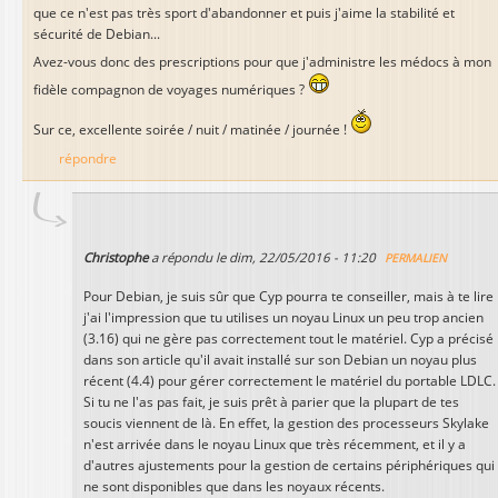
que ce n'est pas très sport d'abandonner et puis j'aime la stabilité et
sécurité de Debian...
Avez-vous donc des prescriptions pour que j'administre les médocs à mon
fidèle compagnon de voyages numériques ?
Sur ce, excellente soirée / nuit / matinée / journée !
répondre
Christophe
a répondu le
dim, 22/05/2016 - 11:20
PERMALIEN
Pour Debian, je suis sûr que Cyp pourra te conseiller, mais à te lire
j'ai l'impression que tu utilises un noyau Linux un peu trop ancien
(3.16) qui ne gère pas correctement tout le matériel. Cyp a précisé
dans son article qu'il avait installé sur son Debian un noyau plus
récent (4.4) pour gérer correctement le matériel du portable LDLC.
Si tu ne l'as pas fait, je suis prêt à parier que la plupart de tes
soucis viennent de là. En effet, la gestion des processeurs Skylake
n'est arrivée dans le noyau Linux que très récemment, et il y a
d'autres ajustements pour la gestion de certains périphériques qui
ne sont disponibles que dans les noyaux récents.