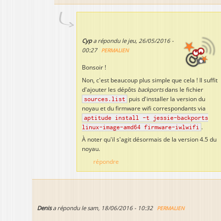
Cyp
a répondu le
jeu, 26/05/2016 -
00:27
PERMALIEN
Bonsoir !
Non, c'est beaucoup plus simple que cela ! Il suffit
d'ajouter les dépôts
backports
dans le fichier
sources.list
puis d'installer la version du
noyau et du firmware wifi correspondants via
aptitude install -t jessie-backports
linux-image-amd64 firmware-iwlwifi
.
À noter qu'il s'agit désormais de la version 4.5 du
noyau.
répondre
Denis
a répondu le
sam, 18/06/2016 - 10:32
PERMALIEN