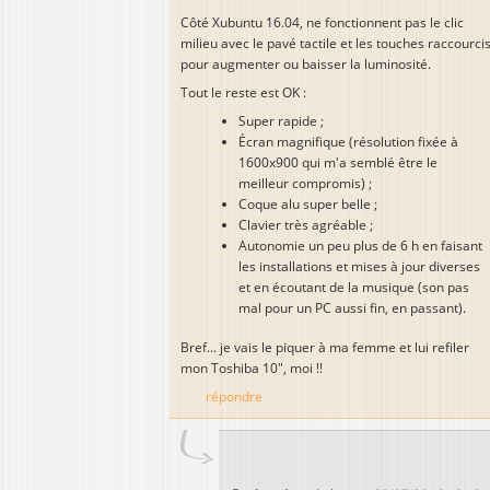
Côté Xubuntu 16.04, ne fonctionnent pas le clic
milieu avec le pavé tactile et les touches raccourci
pour augmenter ou baisser la luminosité.
Tout le reste est OK :
Super rapide ;
Écran magnifique (résolution fixée à
1600x900 qui m'a semblé être le
meilleur compromis) ;
Coque alu super belle ;
Clavier très agréable ;
Autonomie un peu plus de 6 h en faisant
les installations et mises à jour diverses
et en écoutant de la musique (son pas
mal pour un PC aussi fin, en passant).
Bref... je vais le piquer à ma femme et lui refiler
mon Toshiba 10", moi !!
répondre