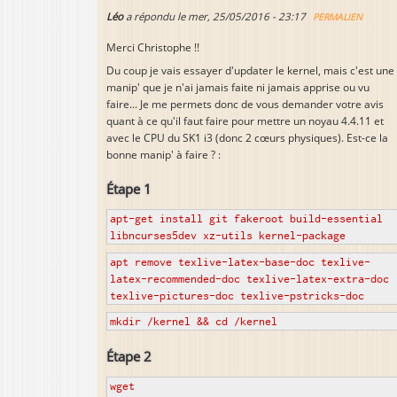
Léo
a répondu le
mer, 25/05/2016 - 23:17
PERMALIEN
Merci Christophe !!
Du coup je vais essayer d'updater le kernel, mais c'est une
manip' que je n'ai jamais faite ni jamais apprise ou vu
faire... Je me permets donc de vous demander votre avis
quant à ce qu'il faut faire pour mettre un noyau 4.4.11 et
avec le CPU du SK1 i3 (donc 2 cœurs physiques). Est-ce la
bonne manip' à faire ? :
Étape 1
apt-get install git fakeroot build-essential
libncurses5dev xz-utils kernel-package
apt remove texlive-latex-base-doc texlive-
latex-recommended-doc texlive-latex-extra-doc
texlive-pictures-doc texlive-pstricks-doc
mkdir /kernel && cd /kernel
Étape 2
wget