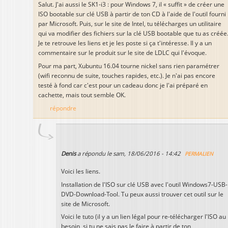
Salut. J'ai aussi le SK1-i3 : pour Windows 7, il « suffit » de créer une
ISO bootable sur clé USB à partir de ton CD à l'aide de l'outil fourni
par Microsoft. Puis, sur le site de Intel, tu télécharges un utilitaire
qui va modifier des fichiers sur la clé USB bootable que tu as créée
Je te retrouve les liens et je les poste si ça t'intéresse. Il y a un
commentaire sur le produit sur le site de LDLC qui l'évoque.
Pour ma part, Xubuntu 16.04 tourne nickel sans rien paramétrer
(wifi reconnu de suite, touches rapides, etc.). Je n'ai pas encore
testé à fond car c'est pour un cadeau donc je l'ai préparé en
cachette, mais tout semble OK.
répondre
Denis
a répondu le
sam, 18/06/2016 - 14:42
PERMALIEN
Voici les liens.
Installation de l'ISO sur clé USB avec l'outil Windows7-USB-
DVD-Download-Tool. Tu peux aussi trouver cet outil sur le
site de Microsoft.
Voici le tuto (il y a un lien légal pour re-télécharger l'ISO au
besoin, si tu ne sais pas le faire à partir de ton