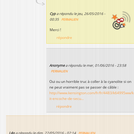
Cyp
a répondu le
jeu, 26/05/2016 -
00:35
PERMALIEN
Merci !
répondre
Anonyme
a répondu le
mer, 01/06/2016 - 23:58
PERMALIEN
Oui ou un horrible truc à coller à la cyanolite si on
ne peut vraiment pas se passer de câble :
http://www.kensington.com/fr/fr/4483/k64995ww/k
it-encoche-de-secu...
répondre
Léo
a répondu le
dim, 22/05/2016 - 02:14
PERMALIEN