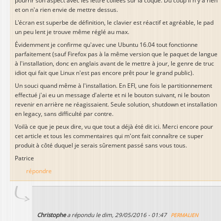
pourrir son aspect avec les lettre collées sur la coque. Du coup il n'y a rien
et on n'a rien envie de mettre dessus.
L'écran est superbe de définition, le clavier est réactif et agréable, le pad
un peu lent je trouve même réglé au max.
Évidemment je confirme qu'avec une Ubuntu 16.04 tout fonctionne
parfaitement (sauf Firefox pas à la même version que le paquet de langue
à l'installation, donc en anglais avant de le mettre à jour, le genre de truc
idiot qui fait que Linux n'est pas encore prêt pour le grand public).
Un souci quand même à l'installation. En EFI, une fois le partitionnement
effectué j'ai eu un message d'alerte et ni le bouton suivant, ni le bouton
revenir en arrière ne réagissaient. Seule solution, shutdown et installation
en legacy, sans difficulté par contre.
Voilà ce que je peux dire, vu que tout a déjà été dit ici. Merci encore pour
cet article et tous les commentaires qui m'ont fait connaître ce super
produit à côté duquel je serais sûrement passé sans vous tous.
Patrice
répondre
Christophe
a répondu le
dim, 29/05/2016 - 01:47
PERMALIEN