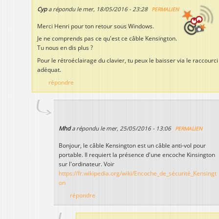
Cyp
a répondu le
mer, 18/05/2016 - 23:28
PERMALIEN
Merci Henri pour ton retour sous Windows.
Je ne comprends pas ce qu'est ce câble Kensington.
Tu nous en dis plus ?
Pour le rétroéclairage du clavier, tu peux le baisser via le raccourci
adéquat.
répondre
Mhd
a répondu le
mer, 25/05/2016 - 13:06
PERMALIEN
Bonjour, le câble Kensington est un câble anti-vol pour
portable. Il requiert la présence d'une encoche Kinsington
sur l'ordinateur. Voir
https://fr.wikipedia.org/wiki/Encoche_de_sécurité_Kensingt
on
répondre