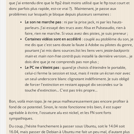
que j'ai entendu dire que le ftp2 était moins utilisé que le ftp tout court et
donc parfois plus rapide, est-ce vrai ?). Maintenant, je passe aux
problèmes sur lesquels je bloque depuis plusieurs semaines :
Le son ne marche pas
: ni par la prise jack, ni par les hauts-
parleurs. J'ai essayé des trucs avec Alsa et Pulseaudio, rien à
faire, rien ne marche. Si vous avez des pistes, je suis preneur ;
Certaines vidéos sont en accéléré
: couplé au ptoblème du son, je
me dis que c'est sans doute la faute à Adobe ou pilotes du genre,
pourtant j'ai mis dans sources.list les liens vers
jessie-backports
main
et
main non-free contrib
puis installé la dernière version... je
dois dire que je ne comprends pas non plus ;
Le PC ne s'éteint pas
: quand je choisis d'éteindre le portable,
celui-ci ferme la session et tout, mais il reste un écran noir avec
un seul underscore blanc clignotant indéfiniment. Je suis obligé
de forcer l'extinction en restant appuyé dix secondes sur la
touche d'extinction... C'est pas très propre...
Bon, voilà mon topo. Je ne peux malheureusement pas encore profiter à
fond de ce potentiel. Sinon, le reste fonctionne très bien, il est super
agréable à écrire, l'ossature alu est nickel, et les FN sont forts
sympathiques.
Du coup, j'hésite franchement à passer sous Ubuntu, soit le 14.04 soit
16.04, mais passer de Debian à Ubuntu me fait un peu mal, d'autant plus