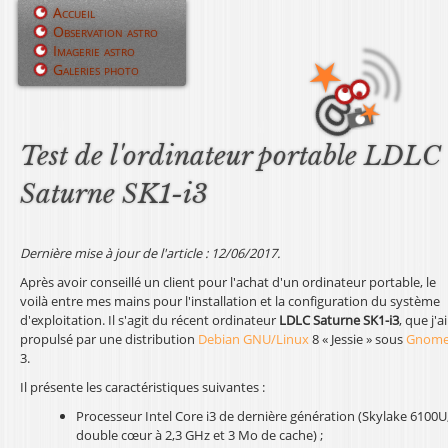
Jump to navigation
Accueil
Observation astro
M
Imagerie astro
Galeries photo
e
n
u
Test de l'ordinateur portable LDLC
p
Saturne SK1-i3
r
i
Dernière mise à jour de l'article : 12/06/2017.
Après avoir conseillé un client pour l'achat d'un ordinateur portable, le
n
voilà entre mes mains pour l'installation et la configuration du système
d'exploitation. Il s'agit du récent ordinateur
LDLC Saturne SK1-i3
, que j'ai
c
propulsé par une distribution
Debian GNU/Linux
8 « Jessie » sous
Gnom
3.
i
Il présente les caractéristiques suivantes :
p
Processeur Intel Core i3 de dernière génération (Skylake 6100U
a
double cœur à 2,3 GHz et 3 Mo de cache) ;