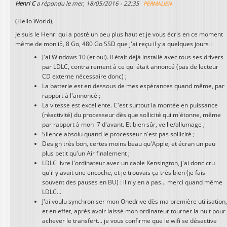
Henri C
a répondu le
mer, 18/05/2016 - 22:35
PERMALIEN
(Hello World),
Je suis le Henri qui a posté un peu plus haut et je vous écris en ce moment
même de mon i5, 8 Go, 480 Go SSD que j'ai reçu il y a quelques jours :
J'ai Windows 10 (et oui). Il était déjà installé avec tous ses drivers
par LDLC, contrairement à ce qui était annoncé (pas de lecteur
CD externe nécessaire donc) ;
La batterie est en dessous de mes espérances quand même, par
rapport à l'annoncé ;
La vitesse est excellente. C'est surtout la montée en puissance
(réactivité) du processeur dès que sollicité qui m'étonne, même
par rapport à mon i7 d'avant. Et bien sûr, veille/allumage ;
Silence absolu quand le processeur n'est pas sollicité ;
Design très bon, certes moins beau qu'Apple, et écran un peu
plus petit qu'un Air finalement ;
LDLC livre l'ordinateur avec un cable Kensington, j'ai donc cru
qu'il y avait une encoche, et je trouvais ça très bien (je fais
souvent des pauses en BU) : il n'y en a pas... merci quand même
LDLC...
J'ai voulu synchroniser mon Onedrive dès ma première utilisation
et en effet, après avoir laissé mon ordinateur tourner la nuit pour
achever le transfert... je vous confirme que le wifi se désactive