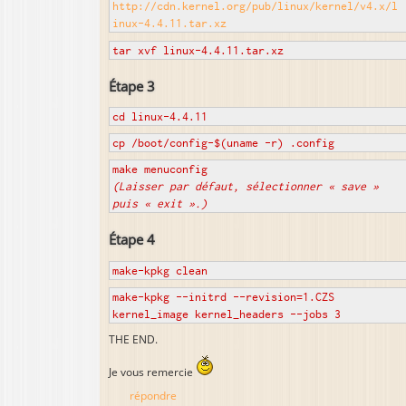
http://cdn.kernel.org/pub/linux/kernel/v4.x/l
inux-4.4.11.tar.xz
tar xvf linux-4.4.11.tar.xz
Étape 3
cd linux-4.4.11
cp /boot/config-$(uname -r) .config
make menuconfig
(Laisser par défaut, sélectionner « save »
puis « exit ».)
Étape 4
make-kpkg clean
make-kpkg --initrd --revision=1.CZS
kernel_image kernel_headers --jobs 3
THE END.
Je vous remercie
répondre