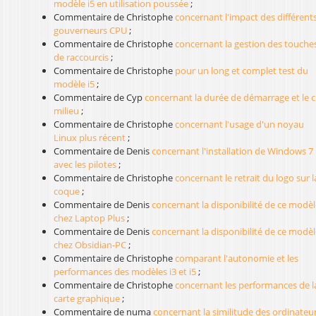
modèle i5 en utilisation poussée
;
Commentaire de Christophe
concernant l'impact des différent
gouverneurs CPU
;
Commentaire de Christophe
concernant la gestion des touche
de raccourcis
;
Commentaire de Christophe
pour un long et complet test du
modèle i5
;
Commentaire de Cyp
concernant la durée de démarrage et le cl
milieu
;
Commentaire de Christophe
concernant l'usage d'un noyau
Linux plus récent
;
Commentaire de Denis
concernant l'installation de Windows 7
avec les pilotes
;
Commentaire de Christophe
concernant le retrait du logo sur l
coque
;
Commentaire de Denis
concernant la disponibilité de ce modèl
chez Laptop Plus
;
Commentaire de Denis
concernant la disponibilité de ce modèl
chez Obsidian-PC
;
Commentaire de Christophe
comparant l'autonomie et les
performances des modèles i3 et i5
;
Commentaire de Christophe
concernant les performances de l
carte graphique
;
Commentaire de numa
concernant la similitude des ordinateu