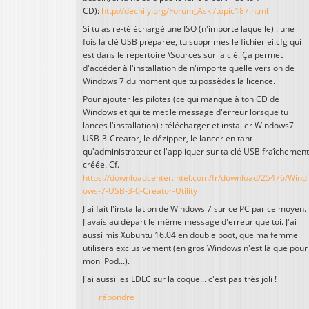
CD):
http://dechily.org/Forum_Aski/topic187.html
Si tu as re-téléchargé une ISO (n'importe laquelle) : une
fois la clé USB préparée, tu supprimes le fichier ei.cfg qui
est dans le répertoire \Sources sur la clé. Ça permet
d'accéder à l'installation de n'importe quelle version de
Windows 7 du moment que tu possèdes la licence.
Pour ajouter les pilotes (ce qui manque à ton CD de
Windows et qui te met le message d'erreur lorsque tu
lances l'installation) : télécharger et installer Windows7-
USB-3-Creator, le dézipper, le lancer en tant
qu'administrateur et l'appliquer sur ta clé USB fraîchement
créée. Cf.
https://downloadcenter.intel.com/fr/download/25476/Wind
ows-7-USB-3-0-Creator-Utility
J'ai fait l'installation de Windows 7 sur ce PC par ce moyen.
J'avais au départ le même message d'erreur que toi. J'ai
aussi mis Xubuntu 16.04 en double boot, que ma femme
utilisera exclusivement (en gros Windows n'est là que pour
mon iPod...).
J'ai aussi les LDLC sur la coque... c'est pas très joli !
répondre