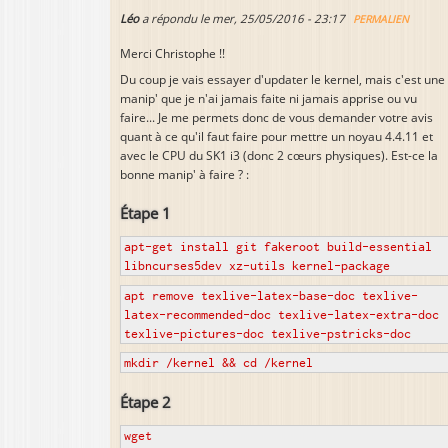
Léo
a répondu le
mer, 25/05/2016 - 23:17
PERMALIEN
Merci Christophe !!
Du coup je vais essayer d'updater le kernel, mais c'est une
manip' que je n'ai jamais faite ni jamais apprise ou vu
faire... Je me permets donc de vous demander votre avis
quant à ce qu'il faut faire pour mettre un noyau 4.4.11 et
avec le CPU du SK1 i3 (donc 2 cœurs physiques). Est-ce la
bonne manip' à faire ? :
Étape 1
apt-get install git fakeroot build-essential
libncurses5dev xz-utils kernel-package
apt remove texlive-latex-base-doc texlive-
latex-recommended-doc texlive-latex-extra-doc
texlive-pictures-doc texlive-pstricks-doc
mkdir /kernel && cd /kernel
Étape 2
wget