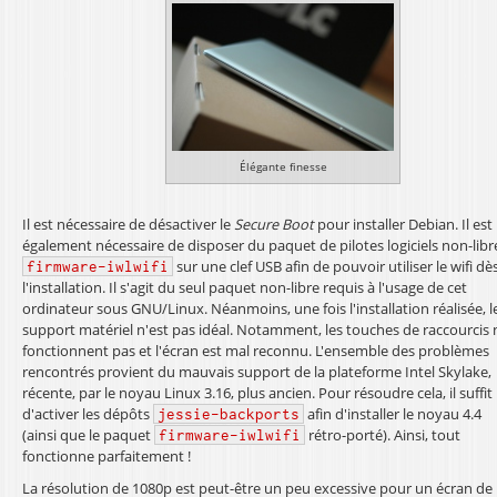
Élégante finesse
Il est nécessaire de désactiver le
Secure Boot
pour installer Debian. Il est
également nécessaire de disposer du paquet de pilotes logiciels non-libr
sur une clef USB afin de pouvoir utiliser le wifi dè
firmware-iwlwifi
l'installation. Il s'agit du seul paquet non-libre requis à l'usage de cet
ordinateur sous GNU/Linux. Néanmoins, une fois l'installation réalisée, l
support matériel n'est pas idéal. Notamment, les touches de raccourcis 
fonctionnent pas et l'écran est mal reconnu. L'ensemble des problèmes
rencontrés provient du mauvais support de la plateforme Intel Skylake,
récente, par le noyau Linux 3.16, plus ancien. Pour résoudre cela, il suffit
d'activer les dépôts
afin d'installer le noyau 4.4
jessie-backports
(ainsi que le paquet
rétro-porté). Ainsi, tout
firmware-iwlwifi
fonctionne parfaitement !
La résolution de 1080p est peut-être un peu excessive pour un écran de