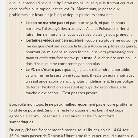
que j'ai entendu dire que le ftp2 était moins utilisé que le ftp tout court et
donc parfois plus rapide, est-ce vrai ?). Maintenant, je passe aux
problèmes sur lesquels je bloque depuis plusieurs semaines :
Le son ne marche pas
: ni par la prise jack, ni par les hauts-
parleurs. J'ai essayé des trucs avec Alsa et Pulseaudio, rien à
faire, rien ne marche. Si vous avez des pistes, je suis preneur ;
Certaines vidéos sont en accéléré
: couplé au ptoblème du son, je
me dis que c'est sans doute la faute à Adobe ou pilotes du genre,
pourtant j'ai mis dans sources.list les liens vers
jessie-backports
main
et
main non-free contrib
puis installé la dernière version... je
dois dire que je ne comprends pas non plus ;
Le PC ne s'éteint pas
: quand je choisis d'éteindre le portable,
celui-ci ferme la session et tout, mais il reste un écran noir avec
un seul underscore blanc clignotant indéfiniment. Je suis obligé
de forcer l'extinction en restant appuyé dix secondes sur la
touche d'extinction... C'est pas très propre...
Bon, voilà mon topo. Je ne peux malheureusement pas encore profiter à
fond de ce potentiel. Sinon, le reste fonctionne très bien, il est super
agréable à écrire, l'ossature alu est nickel, et les FN sont forts
sympathiques.
Du coup, j'hésite franchement à passer sous Ubuntu, soit le 14.04 soit
16.04, mais passer de Debian à Ubuntu me fait un peu mal, d'autant plus