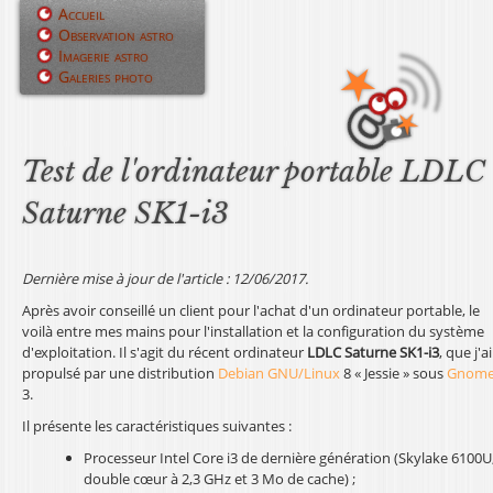
Jump to navigation
Accueil
Observation astro
M
Imagerie astro
Galeries photo
e
n
u
Test de l'ordinateur portable LDLC
p
Saturne SK1-i3
r
i
Dernière mise à jour de l'article : 12/06/2017.
Après avoir conseillé un client pour l'achat d'un ordinateur portable, le
n
voilà entre mes mains pour l'installation et la configuration du système
d'exploitation. Il s'agit du récent ordinateur
LDLC Saturne SK1-i3
, que j'ai
c
propulsé par une distribution
Debian GNU/Linux
8 « Jessie » sous
Gnom
3.
i
Il présente les caractéristiques suivantes :
p
Processeur Intel Core i3 de dernière génération (Skylake 6100U
a
double cœur à 2,3 GHz et 3 Mo de cache) ;