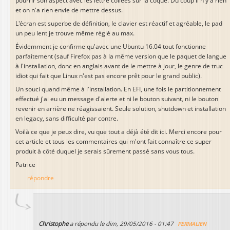
pourrir son aspect avec les lettre collées sur la coque. Du coup il n'y a rien
et on n'a rien envie de mettre dessus.
L'écran est superbe de définition, le clavier est réactif et agréable, le pad
un peu lent je trouve même réglé au max.
Évidemment je confirme qu'avec une Ubuntu 16.04 tout fonctionne
parfaitement (sauf Firefox pas à la même version que le paquet de langue
à l'installation, donc en anglais avant de le mettre à jour, le genre de truc
idiot qui fait que Linux n'est pas encore prêt pour le grand public).
Un souci quand même à l'installation. En EFI, une fois le partitionnement
effectué j'ai eu un message d'alerte et ni le bouton suivant, ni le bouton
revenir en arrière ne réagissaient. Seule solution, shutdown et installation
en legacy, sans difficulté par contre.
Voilà ce que je peux dire, vu que tout a déjà été dit ici. Merci encore pour
cet article et tous les commentaires qui m'ont fait connaître ce super
produit à côté duquel je serais sûrement passé sans vous tous.
Patrice
répondre
Christophe
a répondu le
dim, 29/05/2016 - 01:47
PERMALIEN