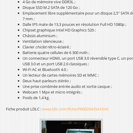
4 Go de mémoire vive DDR3L ;
l
Disque SSD M.2 SATA de 120 Go ;
Emplacement libre supplémentaire pour un disque 2,5" SATA d
7 mm ;
Dalle IPS mate de 13,3 pouces en résolution Full HD 1080p ;
Chipset graphique Intel HD Graphics 520 ;
Châssis aluminium ;
Ventilation silencieuse ;
Clavier
chiclet
rétro-éclairé ;
Batterie quatre cellules de 6 300 mAh ;
Un connecteur HDMI, un port USB 3.0 réversible type C, un por
USB 3.0 et un port USB 2.0 classiques ;
Wi-Fi AC et Bluetooth 4.0 ;
Un lecteur de cartes mémoires SD et MMC ;
Deux haut-parleurs stéréo ;
Une prise combinée entrée audio et sortie casque ;
Webcam 1 Mpx et micro intégrés ;
Poids de 1,4 kg.
Fiche produit LDLC :
www.ldlc.com/fiche/PB00204354.html