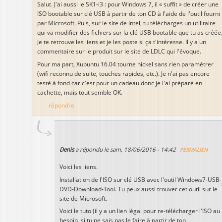
Salut. J'ai aussi le SK1-i3 : pour Windows 7, il « suffit » de créer une
ISO bootable sur clé USB à partir de ton CD à l'aide de l'outil fourni
par Microsoft. Puis, sur le site de Intel, tu télécharges un utilitaire
qui va modifier des fichiers sur la clé USB bootable que tu as créée
Je te retrouve les liens et je les poste si ça t'intéresse. Il y a un
commentaire sur le produit sur le site de LDLC qui l'évoque.
Pour ma part, Xubuntu 16.04 tourne nickel sans rien paramétrer
(wifi reconnu de suite, touches rapides, etc.). Je n'ai pas encore
testé à fond car c'est pour un cadeau donc je l'ai préparé en
cachette, mais tout semble OK.
répondre
Denis
a répondu le
sam, 18/06/2016 - 14:42
PERMALIEN
Voici les liens.
Installation de l'ISO sur clé USB avec l'outil Windows7-USB-
DVD-Download-Tool. Tu peux aussi trouver cet outil sur le
site de Microsoft.
Voici le tuto (il y a un lien légal pour re-télécharger l'ISO au
besoin, si tu ne sais pas le faire à partir de ton