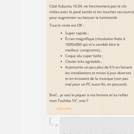
Côté Xubuntu 16.04, ne fonctionnent pas le clic
milieu avec le pavé tactile et les touches raccourci
pour augmenter ou baisser la luminosité.
Tout le reste est OK :
Super rapide ;
Écran magnifique (résolution fixée à
1600x900 qui m'a semblé être le
meilleur compromis) ;
Coque alu super belle ;
Clavier très agréable ;
Autonomie un peu plus de 6 h en faisant
les installations et mises à jour diverses
et en écoutant de la musique (son pas
mal pour un PC aussi fin, en passant).
Bref... je vais le piquer à ma femme et lui refiler
mon Toshiba 10", moi !!
répondre