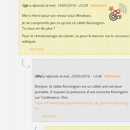
Cyp
a répondu le
mer, 18/05/2016 - 23:28
PERMALIEN
Merci Henri pour ton retour sous Windows.
Je ne comprends pas ce qu'est ce câble Kensington.
Tu nous en dis plus ?
Pour le rétroéclairage du clavier, tu peux le baisser via le raccourci
adéquat.
répondre
Mhd
a répondu le
mer, 25/05/2016 - 13:06
PERMALIEN
Bonjour, le câble Kensington est un câble anti-vol pour
portable. Il requiert la présence d'une encoche Kinsington
sur l'ordinateur. Voir
https://fr.wikipedia.org/wiki/Encoche_de_sécurité_Kensingt
on
répondre