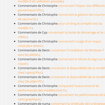
modèle i5 en utilisation poussée
;
Commentaire de Christophe
concernant l'impact des différent
gouverneurs CPU
;
Commentaire de Christophe
concernant la gestion des touche
de raccourcis
;
Commentaire de Christophe
pour un long et complet test du
modèle i5
;
Commentaire de Cyp
concernant la durée de démarrage et le cl
milieu
;
Commentaire de Christophe
concernant l'usage d'un noyau
Linux plus récent
;
Commentaire de Denis
concernant l'installation de Windows 7
avec les pilotes
;
Commentaire de Christophe
concernant le retrait du logo sur l
coque
;
Commentaire de Denis
concernant la disponibilité de ce modèl
chez Laptop Plus
;
Commentaire de Denis
concernant la disponibilité de ce modèl
chez Obsidian-PC
;
Commentaire de Christophe
comparant l'autonomie et les
performances des modèles i3 et i5
;
Commentaire de Christophe
concernant les performances de l
carte graphique
;
Commentaire de numa
concernant la similitude des ordinateu