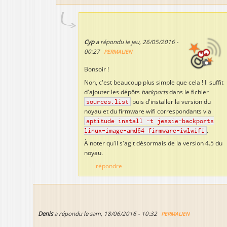
Cyp
a répondu le
jeu, 26/05/2016 -
00:27
PERMALIEN
Bonsoir !
Non, c'est beaucoup plus simple que cela ! Il suffit
d'ajouter les dépôts
backports
dans le fichier
sources.list
puis d'installer la version du
noyau et du firmware wifi correspondants via
aptitude install -t jessie-backports
linux-image-amd64 firmware-iwlwifi
.
À noter qu'il s'agit désormais de la version 4.5 du
noyau.
répondre
Denis
a répondu le
sam, 18/06/2016 - 10:32
PERMALIEN