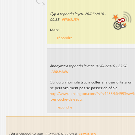
Cyp
a répondu le
jeu, 26/05/2016 -
00:35
PERMALIEN
Merci !
répondre
Anonyme
a répondu le
mer, 01/06/2016 - 23:58
PERMALIEN
Oui ou un horrible truc à coller à la cyanolite si on
ne peut vraiment pas se passer de câble :
http://www.kensington.com/fr/fr/4483/k64995ww/k
it-encoche-de-secu...
répondre
Léo
a répondu le
dim, 22/05/2016 - 02:14
PERMALIEN