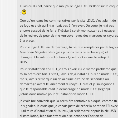
Tu as eu du bol, parce que moi j'ai le logo LDLC brillant sur la coqu
!
Quelqu'un, dans les commentaires sur le site LDLC, s'est plaint de
ce logo et a dit qu'il n'arrivait pas à l'enlever. Du coup, je n'ai pas
encore essayé de le faire. J'hésite à sortir mon cutter et à essayer
de le retirer, de peur de me retrouver avec des marques et rayure
à la place.
Pour le logo LDLC au démarrage, tu peux le remplacer par le logo «
American Megatrends » (pas plus joli mais plus classique) et
changeant la valeur de l'option « Quiet boot » dans le setup du
BIOS.
Pour l'installation en UEFI, je crois avoir eu le même problème que
toi la première fois. En fait, j'avais déjà installé Linux en mode BIOS
mais j'avais remarqué un délai d'une dizaine de secondes au
démarrage avant le lancement du noyau Linux, et je soupçonnait
que le responsable était le démarrage en mode BIOS (legacy).
J'étais donc motivé pour ré-installer en mode UEFI.
Je crois me souvenir que la première tentative a bloqué, comme tu
le signales. Je crois que je venais juste de créer la partition EFI avec
l'utilitaire d'installation d'Ubuntu. J'ai redémarré depuis la clé USB
d'installation, bien fait attention à sélectionner l'option de