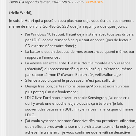
Henri C
a répondu le
mer, 18/05/2016 - 22:35
PERMALIEN
(Hello World),
Je suis le Henri qui a posté un peu plus haut et je vous écris en ce moment
même de mon i5, 8 Go, 480 Go SSD que j'ai reçu il y a quelques jours :
J'ai Windows 10 (et oui). Il était déjà installé avec tous ses drivers
par LDLC, contrairement à ce qui était annoncé (pas de lecteur
CD externe nécessaire donc) ;
La batterie est en dessous de mes espérances quand même, par
rapport à l'annoncé ;
La vitesse est excellente. C'est surtout la montée en puissance
(réactivité) du processeur dès que sollicité qui m'étonne, même
par rapport à mon i7 d'avant. Et bien sûr, veille/allumage ;
Silence absolu quand le processeur n'est pas sollicité ;
Design très bon, certes moins beau qu'Apple, et écran un peu
plus petit qu'un Air finalement ;
LDLC livre l'ordinateur avec un cable Kensington, j'ai donc cru
qu'il y avait une encoche, et je trouvais ça très bien (je fais
souvent des pauses en BU) : il n'y en a pas... merci quand même
LDLC...
J'ai voulu synchroniser mon Onedrive dès ma première utilisation
et en effet, après avoir laissé mon ordinateur tourner la nuit pour
achever le transfert... je vous confirme que le wifi se désactive