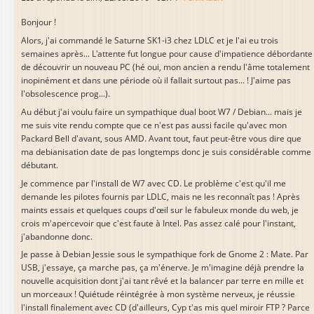
Bonjour !
Alors, j'ai commandé le Saturne SK1-i3 chez LDLC et je l'ai eu trois
semaines après... L'attente fut longue pour cause d'impatience débordante
de découvrir un nouveau PC (hé oui, mon ancien a rendu l'âme totalement
inopinément et dans une période où il fallait surtout pas... ! J'aime pas
l'obsolescence prog...).
Au début j'ai voulu faire un sympathique dual boot W7 / Debian... mais je
me suis vite rendu compte que ce n'est pas aussi facile qu'avec mon
Packard Bell d'avant, sous AMD. Avant tout, faut peut-être vous dire que
ma debianisation date de pas longtemps donc je suis considérable comme
débutant.
Je commence par l'install de W7 avec CD. Le problème c'est qu'il me
demande les pilotes fournis par LDLC, mais ne les reconnaît pas ! Après
maints essais et quelques coups d'œil sur le fabuleux monde du web, je
crois m'apercevoir que c'est faute à Intel. Pas assez calé pour l'instant,
j'abandonne donc.
Je passe à Debian Jessie sous le sympathique fork de Gnome 2 : Mate. Par
USB, j'essaye, ça marche pas, ça m'énerve. Je m'imagine déjà prendre la
nouvelle acquisition dont j'ai tant rêvé et la balancer par terre en mille et
un morceaux ! Quiétude réintégrée à mon système nerveux, je réussie
l'install finalement avec CD (d'ailleurs, Cyp t'as mis quel miroir FTP ? Parce