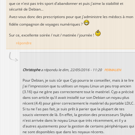
que ce n'est pas très sport d'abandonner et puis j'aime la stabilité et
sécurité de Debian...
Avez-vous donc des prescriptions pour que j'administre les médocs à mon
fidèle compagnon de voyages numériques ?
Sur ce, excellente soirée / nuit / matinée / journée !
répondre
Christophe
a répondu le
dim, 22/05/2016 - 11:20
PERMALIEN
Pour Debian, je suis sûr que Cyp pourra te conseiller, mais à te lire
j'ai l'impression que tu utilises un noyau Linux un peu trop ancien
(3.16) qui ne gère pas correctement tout le matériel. Cyp a précisé
dans son article qu'il avait installé sur son Debian un noyau plus
récent (4.4) pour gérer correctement le matériel du portable LDLC.
Si tu ne l'as pas fait, je suis prêt à parier que la plupart de tes
soucis viennent de là. En effet, la gestion des processeurs Skylake
n'est arrivée dans le noyau Linux que très récemment, et il y a
d'autres ajustements pour la gestion de certains périphériques qui
ne sont disponibles que dans les noyaux récents.