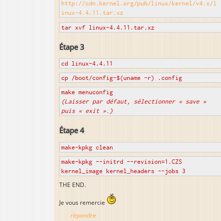
http://cdn.kernel.org/pub/linux/kernel/v4.x/l
inux-4.4.11.tar.xz
tar xvf linux-4.4.11.tar.xz
Étape 3
cd linux-4.4.11
cp /boot/config-$(uname -r) .config
make menuconfig
(Laisser par défaut, sélectionner « save »
puis « exit ».)
Étape 4
make-kpkg clean
make-kpkg --initrd --revision=1.CZS
kernel_image kernel_headers --jobs 3
THE END.
Je vous remercie
répondre