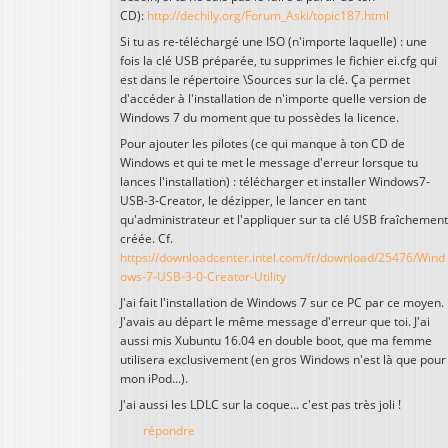
CD):
http://dechily.org/Forum_Aski/topic187.html
Si tu as re-téléchargé une ISO (n'importe laquelle) : une
fois la clé USB préparée, tu supprimes le fichier ei.cfg qui
est dans le répertoire \Sources sur la clé. Ça permet
d'accéder à l'installation de n'importe quelle version de
Windows 7 du moment que tu possèdes la licence.
Pour ajouter les pilotes (ce qui manque à ton CD de
Windows et qui te met le message d'erreur lorsque tu
lances l'installation) : télécharger et installer Windows7-
USB-3-Creator, le dézipper, le lancer en tant
qu'administrateur et l'appliquer sur ta clé USB fraîchement
créée. Cf.
https://downloadcenter.intel.com/fr/download/25476/Wind
ows-7-USB-3-0-Creator-Utility
J'ai fait l'installation de Windows 7 sur ce PC par ce moyen.
J'avais au départ le même message d'erreur que toi. J'ai
aussi mis Xubuntu 16.04 en double boot, que ma femme
utilisera exclusivement (en gros Windows n'est là que pour
mon iPod...).
J'ai aussi les LDLC sur la coque... c'est pas très joli !
répondre