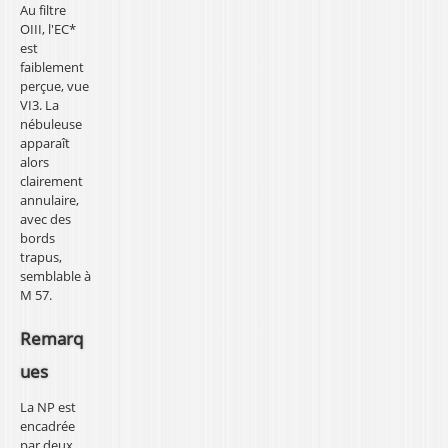
Au filtre
OIII, l'EC*
est
faiblement
perçue, vue
VI3. La
nébuleuse
apparaît
alors
clairement
annulaire,
avec des
bords
trapus,
semblable à
M 57.
Remarq
ues
La NP est
encadrée
par deux