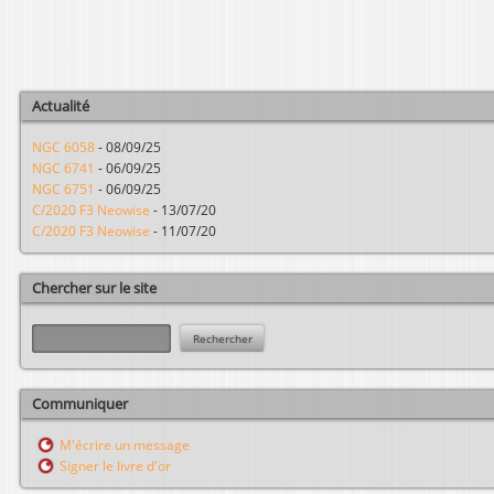
Actualité
NGC 6058
-
08/09/25
NGC 6741
-
06/09/25
NGC 6751
-
06/09/25
C/2020 F3 Neowise
-
13/07/20
C/2020 F3 Neowise
-
11/07/20
Chercher sur le site
R
e
c
h
Communiquer
e
r
M'écrire un message
c
Signer le livre d'or
h