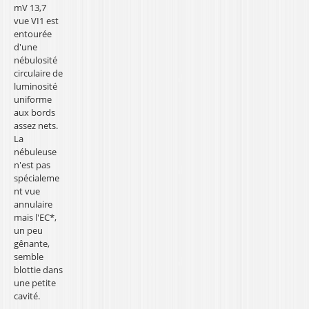
mV 13,7
vue VI1 est
entourée
d'une
nébulosité
circulaire de
luminosité
uniforme
aux bords
assez nets.
La
nébuleuse
n'est pas
spécialeme
nt vue
annulaire
mais l'EC*,
un peu
gênante,
semble
blottie dans
une petite
cavité.