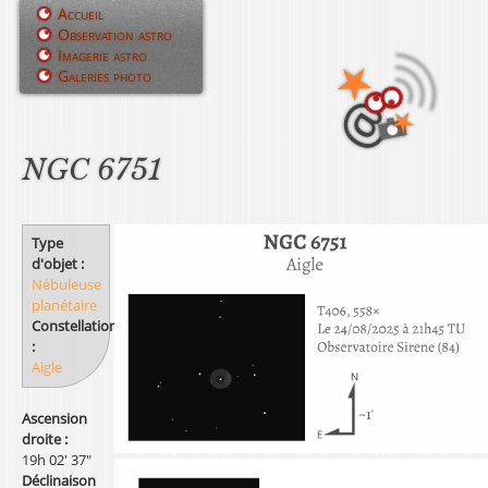
Jump to navigation
Accueil
Observation astro
M
Imagerie astro
Galeries photo
e
n
u
NGC 6751
p
r
Type
d'objet :
i
Nébuleuse
planétaire
n
Constellation
:
c
Aigle
i
Ascension
p
droite :
19h 02' 37"
a
Déclinaison