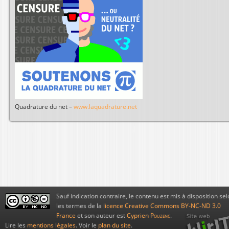
Quadrature du net –
www.laquadrature.net
Sauf indication contraire, le contenu est mis à disposition sel
les termes de la
licence Creative Commons BY-NC-ND 3.0
France
et son auteur est
Cyprien
Pouzenc
.
Lire les
mentions légales
. Voir le
plan du site
.