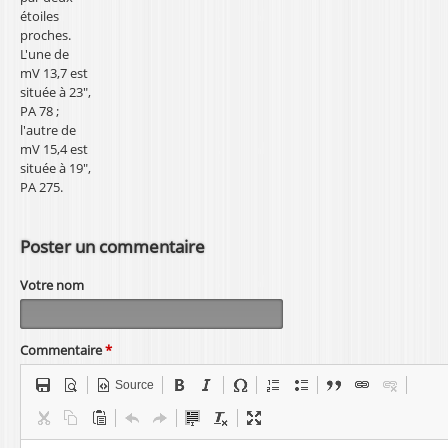
étoiles
proches.
L'une de
mV 13,7 est
située à 23",
PA 78 ;
l'autre de
mV 15,4 est
située à 19",
PA 275.
Poster un commentaire
Votre nom
Commentaire
*
Source