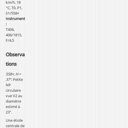
km/h, 18
°C, T0, P1,
S1/558×
Instrument
:
T406,
406/1815,
F/4,5
Observa
tions
558×, H =
37°.
Petite
NP
circulaire
vue V2 au
diamètre
estimé à
23".
Une étoile
centrale de