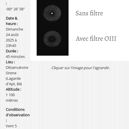
:
l
-00° 26' 58"
Date &
heure :
Dimanche
24 août
2025 à
23h45
Durée :
45 minutes
Lieu :
Observatoire
Cliquer sur l'image pour l'agrandir.
Sirene
(Lagarde
d'Apt, 84)
Altitude :
1 100
mètres
Conditions
d'observation
:
Vent 5