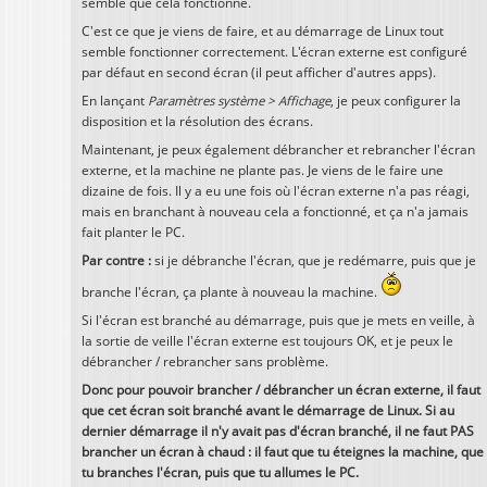
semble que cela fonctionne.
C'est ce que je viens de faire, et au démarrage de Linux tout
semble fonctionner correctement. L'écran externe est configuré
par défaut en second écran (il peut afficher d'autres apps).
En lançant
Paramètres système > Affichage
, je peux configurer la
disposition et la résolution des écrans.
Maintenant, je peux également débrancher et rebrancher l'écran
externe, et la machine ne plante pas. Je viens de le faire une
dizaine de fois. Il y a eu une fois où l'écran externe n'a pas réagi,
mais en branchant à nouveau cela a fonctionné, et ça n'a jamais
fait planter le PC.
Par contre :
si je débranche l'écran, que je redémarre, puis que je
branche l'écran, ça plante à nouveau la machine.
Si l'écran est branché au démarrage, puis que je mets en veille, à
la sortie de veille l'écran externe est toujours OK, et je peux le
débrancher / rebrancher sans problème.
Donc pour pouvoir brancher / débrancher un écran externe, il faut
que cet écran soit branché avant le démarrage de Linux. Si au
dernier démarrage il n'y avait pas d'écran branché, il ne faut PAS
brancher un écran à chaud : il faut que tu éteignes la machine, que
tu branches l'écran, puis que tu allumes le PC.