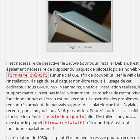
Élégante finesse
Il est nécessaire de désactiver le
Secure Boot
pour installer Debian. Il est
également nécessaire de disposer du paquet de pilotes logiciels non-libr
sur une clef USB afin de pouvoir utiliser le wifi dè
firmware-iwlwifi
l'installation. Il s'agit du seul paquet non-libre requis à l'usage de cet
ordinateur sous GNU/Linux. Néanmoins, une fois l'installation réalisée, l
support matériel n'est pas idéal. Notamment, les touches de raccourcis 
fonctionnent pas et l'écran est mal reconnu. L'ensemble des problèmes
rencontrés provient du mauvais support de la plateforme Intel Skylake,
récente, par le noyau Linux 3.16, plus ancien. Pour résoudre cela, il suffit
d'activer les dépôts
afin d'installer le noyau 4.4
jessie-backports
(ainsi que le paquet
rétro-porté). Ainsi, tout
firmware-iwlwifi
fonctionne parfaitement !
La résolution de 1080p est peut-être un peu excessive pour un écran de