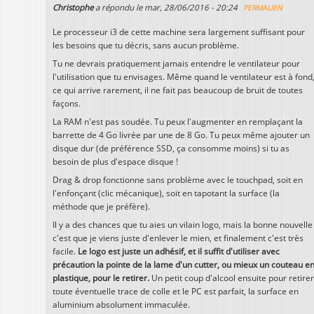
Christophe
a répondu le
mar, 28/06/2016 - 20:24
PERMALIEN
Le processeur i3 de cette machine sera largement suffisant pour
les besoins que tu décris, sans aucun problème.
Tu ne devrais pratiquement jamais entendre le ventilateur pour
l'utilisation que tu envisages. Même quand le ventilateur est à fond
ce qui arrive rarement, il ne fait pas beaucoup de bruit de toutes
façons.
La RAM n'est pas soudée. Tu peux l'augmenter en remplaçant la
barrette de 4 Go livrée par une de 8 Go. Tu peux même ajouter un
disque dur (de préférence SSD, ça consomme moins) si tu as
besoin de plus d'espace disque !
Drag & drop fonctionne sans problème avec le touchpad, soit en
l'enfonçant (clic mécanique), soit en tapotant la surface (la
méthode que je préfère).
Il y a des chances que tu aies un vilain logo, mais la bonne nouvelle
c'est que je viens juste d'enlever le mien, et finalement c'est très
facile.
Le logo est juste un adhésif, et il suffit d'utiliser avec
précaution la pointe de la lame d'un cutter, ou mieux un couteau e
plastique, pour le retirer.
Un petit coup d'alcool ensuite pour retirer
toute éventuelle trace de colle et le PC est parfait, la surface en
aluminium absolument immaculée.