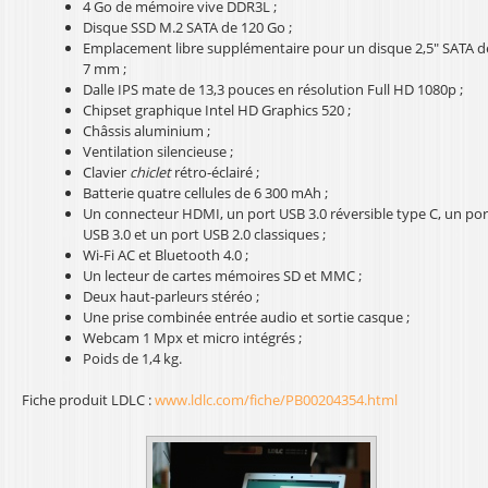
4 Go de mémoire vive DDR3L ;
l
Disque SSD M.2 SATA de 120 Go ;
Emplacement libre supplémentaire pour un disque 2,5" SATA d
7 mm ;
Dalle IPS mate de 13,3 pouces en résolution Full HD 1080p ;
Chipset graphique Intel HD Graphics 520 ;
Châssis aluminium ;
Ventilation silencieuse ;
Clavier
chiclet
rétro-éclairé ;
Batterie quatre cellules de 6 300 mAh ;
Un connecteur HDMI, un port USB 3.0 réversible type C, un por
USB 3.0 et un port USB 2.0 classiques ;
Wi-Fi AC et Bluetooth 4.0 ;
Un lecteur de cartes mémoires SD et MMC ;
Deux haut-parleurs stéréo ;
Une prise combinée entrée audio et sortie casque ;
Webcam 1 Mpx et micro intégrés ;
Poids de 1,4 kg.
Fiche produit LDLC :
www.ldlc.com/fiche/PB00204354.html