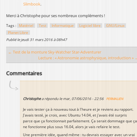
Slimbook
.
Merci à Christophe pour ses nombreux compléments !
Tags :
Matériel
Test
Informatique
Logiciel libre
GNU/Linux
Planet Libre
publié le
jeudi 31 mars 2016 à 08h47
← Test de la monture Sky-Watcher Star-Adventurer
Lecture : « Astronomie astrophysique, introduction » 
Commentaires
Christophe
a répondu le
mar, 07/06/2016 - 22:56
PERMALIEN
Je vais tester ça à nouveau tout à l'heure et je reviens au rapport.
J'avais testé, je crois, avec Ubuntu 14.04, et j'avais été surpris
parce que ça fonctionnait parfaitement. Ça serait dommage que ça
ne fonctionne plus sous 16.04, alors je vais refaire le test.
Une première idée, quand même : tu devrais essayer avec un vrai