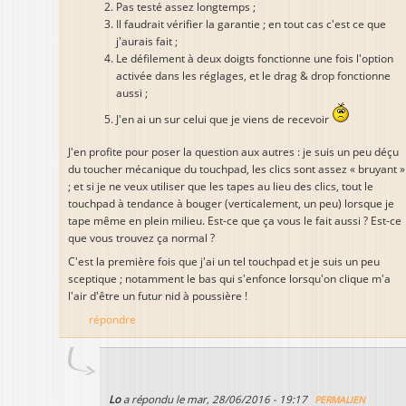
Pas testé assez longtemps ;
Il faudrait vérifier la garantie ; en tout cas c'est ce que
j'aurais fait ;
Le défilement à deux doigts fonctionne une fois l'option
activée dans les réglages, et le drag & drop fonctionne
aussi ;
J'en ai un sur celui que je viens de recevoir
J'en profite pour poser la question aux autres : je suis un peu déçu
du toucher mécanique du touchpad, les clics sont assez « bruyant »
; et si je ne veux utiliser que les tapes au lieu des clics, tout le
touchpad à tendance à bouger (verticalement, un peu) lorsque je
tape même en plein milieu. Est-ce que ça vous le fait aussi ? Est-ce
que vous trouvez ça normal ?
C'est la première fois que j'ai un tel touchpad et je suis un peu
sceptique ; notamment le bas qui s'enfonce lorsqu'on clique m'a
l'air d'être un futur nid à poussière !
répondre
Lo
a répondu le
mar, 28/06/2016 - 19:17
PERMALIEN