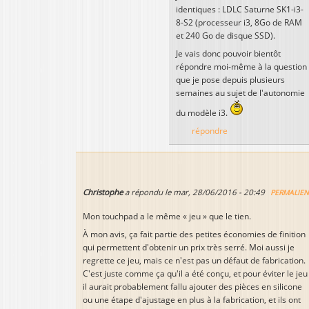
identiques : LDLC Saturne SK1-i3-
8-S2 (processeur i3, 8Go de RAM
et 240 Go de disque SSD).
Je vais donc pouvoir bientôt
répondre moi-même à la question
que je pose depuis plusieurs
semaines au sujet de l'autonomie
du modèle i3.
répondre
Christophe
a répondu le
mar, 28/06/2016 - 20:49
PERMALIE
Mon touchpad a le même « jeu » que le tien.
À mon avis, ça fait partie des petites économies de finition
qui permettent d'obtenir un prix très serré. Moi aussi je
regrette ce jeu, mais ce n'est pas un défaut de fabrication.
C'est juste comme ça qu'il a été conçu, et pour éviter le jeu
il aurait probablement fallu ajouter des pièces en silicone
ou une étape d'ajustage en plus à la fabrication, et ils ont