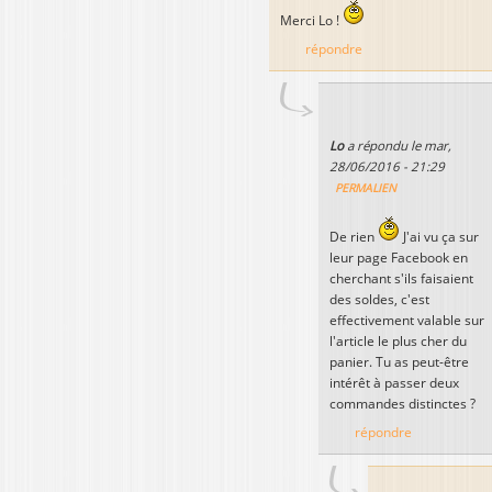
Merci Lo !
répondre
Lo
a répondu le
mar,
28/06/2016 - 21:29
PERMALIEN
De rien
J'ai vu ça sur
leur page Facebook en
cherchant s'ils faisaient
des soldes, c'est
effectivement valable sur
l'article le plus cher du
panier. Tu as peut-être
intérêt à passer deux
commandes distinctes ?
répondre