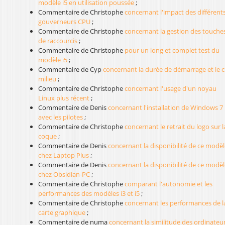
modèle i5 en utilisation poussée
;
Commentaire de Christophe
concernant l'impact des différent
gouverneurs CPU
;
Commentaire de Christophe
concernant la gestion des touche
de raccourcis
;
Commentaire de Christophe
pour un long et complet test du
modèle i5
;
Commentaire de Cyp
concernant la durée de démarrage et le cl
milieu
;
Commentaire de Christophe
concernant l'usage d'un noyau
Linux plus récent
;
Commentaire de Denis
concernant l'installation de Windows 7
avec les pilotes
;
Commentaire de Christophe
concernant le retrait du logo sur l
coque
;
Commentaire de Denis
concernant la disponibilité de ce modèl
chez Laptop Plus
;
Commentaire de Denis
concernant la disponibilité de ce modèl
chez Obsidian-PC
;
Commentaire de Christophe
comparant l'autonomie et les
performances des modèles i3 et i5
;
Commentaire de Christophe
concernant les performances de l
carte graphique
;
Commentaire de numa
concernant la similitude des ordinateu