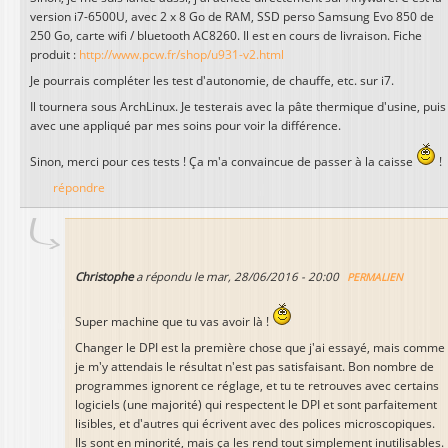
version i7-6500U, avec 2 x 8 Go de RAM, SSD perso Samsung Evo 850 de
250 Go, carte wifi / bluetooth AC8260. Il est en cours de livraison. Fiche
produit :
http://www.pcw.fr/shop/u931-v2.html
Je pourrais compléter les test d'autonomie, de chauffe, etc. sur i7.
Il tournera sous ArchLinux. Je testerais avec la pâte thermique d'usine, puis
avec une appliqué par mes soins pour voir la différence.
Sinon, merci pour ces tests ! Ça m'a convaincue de passer à la caisse
!
répondre
Christophe
a répondu le
mar, 28/06/2016 - 20:00
PERMALIEN
Super machine que tu vas avoir là !
Changer le DPI est la première chose que j'ai essayé, mais comme
je m'y attendais le résultat n'est pas satisfaisant. Bon nombre de
programmes ignorent ce réglage, et tu te retrouves avec certains
logiciels (une majorité) qui respectent le DPI et sont parfaitement
lisibles, et d'autres qui écrivent avec des polices microscopiques.
Ils sont en minorité, mais ça les rend tout simplement inutilisables.