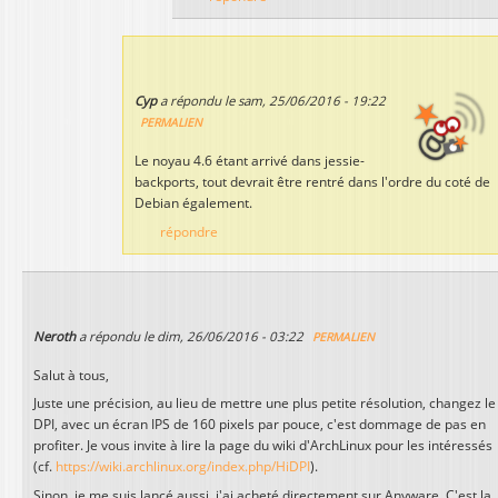
Cyp
a répondu le
sam, 25/06/2016 - 19:22
PERMALIEN
Le noyau 4.6 étant arrivé dans jessie-
backports, tout devrait être rentré dans l'ordre du coté de
Debian également.
répondre
Neroth
a répondu le
dim, 26/06/2016 - 03:22
PERMALIEN
Salut à tous,
Juste une précision, au lieu de mettre une plus petite résolution, changez le
DPI, avec un écran IPS de 160 pixels par pouce, c'est dommage de pas en
profiter. Je vous invite à lire la page du wiki d'ArchLinux pour les intéressés
(cf.
https://wiki.archlinux.org/index.php/HiDPI
).
Sinon, je me suis lancé aussi, j'ai acheté directement sur Anyware. C'est la