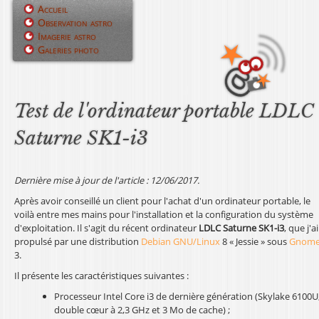
Jump to navigation
Accueil
Observation astro
M
Imagerie astro
Galeries photo
e
n
u
Test de l'ordinateur portable LDLC
p
Saturne SK1-i3
r
i
Dernière mise à jour de l'article : 12/06/2017.
Après avoir conseillé un client pour l'achat d'un ordinateur portable, le
n
voilà entre mes mains pour l'installation et la configuration du système
d'exploitation. Il s'agit du récent ordinateur
LDLC Saturne SK1-i3
, que j'ai
c
propulsé par une distribution
Debian GNU/Linux
8 « Jessie » sous
Gnom
3.
i
Il présente les caractéristiques suivantes :
p
Processeur Intel Core i3 de dernière génération (Skylake 6100U
a
double cœur à 2,3 GHz et 3 Mo de cache) ;