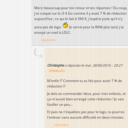
Merci beaucoup pour ton retour et tes réponses ! Du coup,
j'ai craqué sur le i3 4 Go comme il y avait 7 % de réduction
aujourd'hui ; ce qui le fait à 560 €, j'espère juste qu'il n'y
aura pas de logo.
Je verrai pour la RAM plus tard, j'ai
envoyé un mail à LDLC.
répondre
Christophe
a répondu le
mar, 28/06/2016 - 20:27
PERMALIEN
M'enfin !? Comment tu as fait pour avoir 7 % de
réduction !?
Je dois en commander deux, pour mes enfants, et
ça m'aurait bien arrangé cette réduction ! Je vais
fouiller un peu...
Et puis ne t'inquiètes pas pour le logo, tu pourras
l'enlever sans aucune difficulté en deux minutes.
répondre