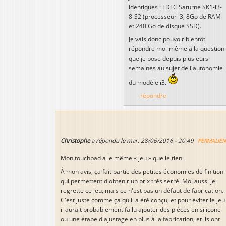
identiques : LDLC Saturne SK1-i3-
8-S2 (processeur i3, 8Go de RAM
et 240 Go de disque SSD).
Je vais donc pouvoir bientôt
répondre moi-même à la question
que je pose depuis plusieurs
semaines au sujet de l'autonomie
du modèle i3.
répondre
Christophe
a répondu le
mar, 28/06/2016 - 20:49
PERMALIE
Mon touchpad a le même « jeu » que le tien.
À mon avis, ça fait partie des petites économies de finition
qui permettent d'obtenir un prix très serré. Moi aussi je
regrette ce jeu, mais ce n'est pas un défaut de fabrication.
C'est juste comme ça qu'il a été conçu, et pour éviter le jeu
il aurait probablement fallu ajouter des pièces en silicone
ou une étape d'ajustage en plus à la fabrication, et ils ont