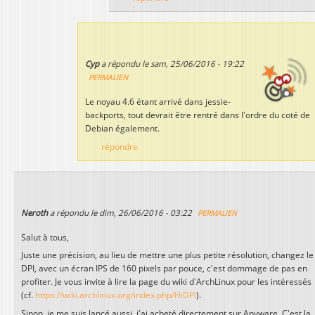
Cyp
a répondu le
sam, 25/06/2016 - 19:22
PERMALIEN
Le noyau 4.6 étant arrivé dans jessie-
backports, tout devrait être rentré dans l'ordre du coté de
Debian également.
répondre
Neroth
a répondu le
dim, 26/06/2016 - 03:22
PERMALIEN
Salut à tous,
Juste une précision, au lieu de mettre une plus petite résolution, changez le
DPI, avec un écran IPS de 160 pixels par pouce, c'est dommage de pas en
profiter. Je vous invite à lire la page du wiki d'ArchLinux pour les intéressés
(cf.
https://wiki.archlinux.org/index.php/HiDPI
).
Sinon, je me suis lancé aussi, j'ai acheté directement sur Anyware. C'est la