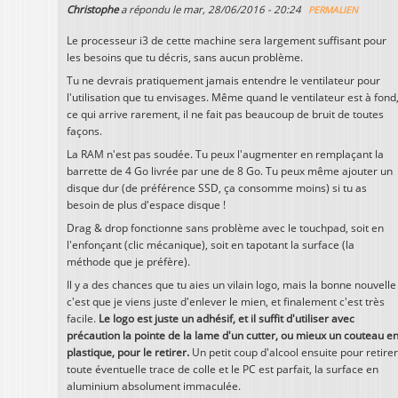
Christophe
a répondu le
mar, 28/06/2016 - 20:24
PERMALIEN
Le processeur i3 de cette machine sera largement suffisant pour
les besoins que tu décris, sans aucun problème.
Tu ne devrais pratiquement jamais entendre le ventilateur pour
l'utilisation que tu envisages. Même quand le ventilateur est à fond
ce qui arrive rarement, il ne fait pas beaucoup de bruit de toutes
façons.
La RAM n'est pas soudée. Tu peux l'augmenter en remplaçant la
barrette de 4 Go livrée par une de 8 Go. Tu peux même ajouter un
disque dur (de préférence SSD, ça consomme moins) si tu as
besoin de plus d'espace disque !
Drag & drop fonctionne sans problème avec le touchpad, soit en
l'enfonçant (clic mécanique), soit en tapotant la surface (la
méthode que je préfère).
Il y a des chances que tu aies un vilain logo, mais la bonne nouvelle
c'est que je viens juste d'enlever le mien, et finalement c'est très
facile.
Le logo est juste un adhésif, et il suffit d'utiliser avec
précaution la pointe de la lame d'un cutter, ou mieux un couteau e
plastique, pour le retirer.
Un petit coup d'alcool ensuite pour retirer
toute éventuelle trace de colle et le PC est parfait, la surface en
aluminium absolument immaculée.