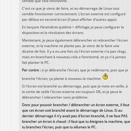
semble que cela fonctionne.
C'est ce que je viens de faire, et au démarrage de Linux tout
semble fonctionner correctement. L'écran externe est configuré
par défaut en second écran (il peut afficher d'autres apps).
En lançant
Paramètres système > Affichage
, je peux configurer la
disposition et la résolution des écrans.
Maintenant, je peux également débrancher et rebrancher l'écran
externe, et la machine ne plante pas. Je viens de le faire une
dizaine de fois. Il y a eu une fois où l'écran externe n'a pas réagi,
mais en branchant à nouveau cela a fonctionné, et ça n'a jamais
fait planter le PC.
Par contre :
si je débranche l'écran, que je redémarre, puis que je
branche l'écran, ça plante à nouveau la machine.
Si l'écran est branché au démarrage, puis que je mets en veille, à
la sortie de veille l'écran externe est toujours OK, et je peux le
débrancher / rebrancher sans problème.
Donc pour pouvoir brancher / débrancher un écran externe, il faut
que cet écran soit branché avant le démarrage de Linux. Si au
dernier démarrage il n'y avait pas d'écran branché, il ne faut PAS
brancher un écran à chaud : il faut que tu éteignes la machine, que
tu branches l'écran, puis que tu allumes le PC.