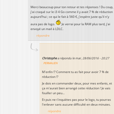
Merci beaucoup pour ton retour et tes réponses ! Du coup,
j'ai craqué sur le i3 4 Go comme il y avait 7 % de réduction
aujourd'hui ; ce qui le fait à 560 €, j'espère juste qu'il n'y
aura pas de logo.
Je verrai pour la RAM plus tard, j'ai
envoyé un mail à LDLC.
répondre
Christophe
a répondu le
mar, 28/06/2016 - 20:27
PERMALIEN
M'enfin !? Comment tu as fait pour avoir 7 % de
réduction !?
Je dois en commander deux, pour mes enfants, et
ça m'aurait bien arrangé cette réduction ! Je vais
fouiller un peu...
Et puis ne t'inquiètes pas pour le logo, tu pourras
l'enlever sans aucune difficulté en deux minutes.
répondre