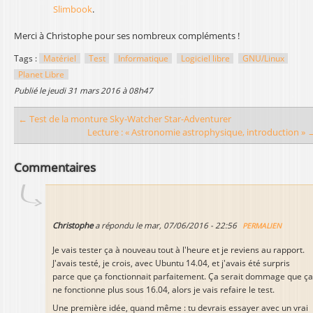
Slimbook
.
Merci à Christophe pour ses nombreux compléments !
Tags :
Matériel
Test
Informatique
Logiciel libre
GNU/Linux
Planet Libre
publié le
jeudi 31 mars 2016 à 08h47
← Test de la monture Sky-Watcher Star-Adventurer
Lecture : « Astronomie astrophysique, introduction » 
Commentaires
Christophe
a répondu le
mar, 07/06/2016 - 22:56
PERMALIEN
Je vais tester ça à nouveau tout à l'heure et je reviens au rapport.
J'avais testé, je crois, avec Ubuntu 14.04, et j'avais été surpris
parce que ça fonctionnait parfaitement. Ça serait dommage que ça
ne fonctionne plus sous 16.04, alors je vais refaire le test.
Une première idée, quand même : tu devrais essayer avec un vrai