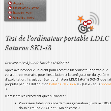
Jump to navigation
Accueil
Observation astro
M
Imagerie astro
Galeries photo
e
n
u
Test de l'ordinateur portable LDLC
p
Saturne SK1-i3
r
i
Dernière mise à jour de l'article : 12/06/2017.
Après avoir conseillé un client pour l'achat d'un ordinateur portable, le
n
voilà entre mes mains pour l'installation et la configuration du système
d'exploitation. Il s'agit du récent ordinateur
LDLC Saturne SK1-i3
, que j'ai
c
propulsé par une distribution
Debian GNU/Linux
8 « Jessie » sous
Gnom
3.
i
Il présente les caractéristiques suivantes :
p
Processeur Intel Core i3 de dernière génération (Skylake 6100U
a
double cœur à 2,3 GHz et 3 Mo de cache) ;