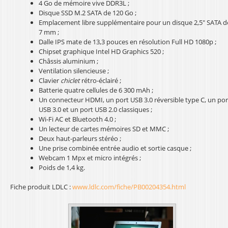
4 Go de mémoire vive DDR3L ;
l
Disque SSD M.2 SATA de 120 Go ;
Emplacement libre supplémentaire pour un disque 2,5" SATA d
7 mm ;
Dalle IPS mate de 13,3 pouces en résolution Full HD 1080p ;
Chipset graphique Intel HD Graphics 520 ;
Châssis aluminium ;
Ventilation silencieuse ;
Clavier
chiclet
rétro-éclairé ;
Batterie quatre cellules de 6 300 mAh ;
Un connecteur HDMI, un port USB 3.0 réversible type C, un por
USB 3.0 et un port USB 2.0 classiques ;
Wi-Fi AC et Bluetooth 4.0 ;
Un lecteur de cartes mémoires SD et MMC ;
Deux haut-parleurs stéréo ;
Une prise combinée entrée audio et sortie casque ;
Webcam 1 Mpx et micro intégrés ;
Poids de 1,4 kg.
Fiche produit LDLC :
www.ldlc.com/fiche/PB00204354.html