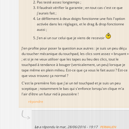
Pas testé assez longtemps ;
Il faudrait vérifier la garantie ; en tout cas c'est ce que
j'aurais fait ;
Le défilement à deux doigts fonctionne une fois l'option
activée dans les réglages, et le drag & drop fonctionne
aussi ;
J'en ai un sur celui que je viens de recevoir
J'en profite pour poser la question aux autres : je suis un peu déçu
du toucher mécanique du touchpad, les clics sont assez « bruyant »
; et si je ne veux utiliser que les tapes au lieu des clics, tout le
touchpad à tendance à bouger (verticalement, un peu) lorsque je
tape même en plein milieu. Est-ce que ça vous le fait aussi ? Est-ce
que vous trouvez ça normal ?
C'est la première fois que j'ai un tel touchpad et je suis un peu
sceptique ; notamment le bas qui s'enfonce lorsqu'on clique m'a
l'air d'être un futur nid à poussière !
répondre
Lo
a répondu le
mar, 28/06/2016 - 19:17
PERMALIEN