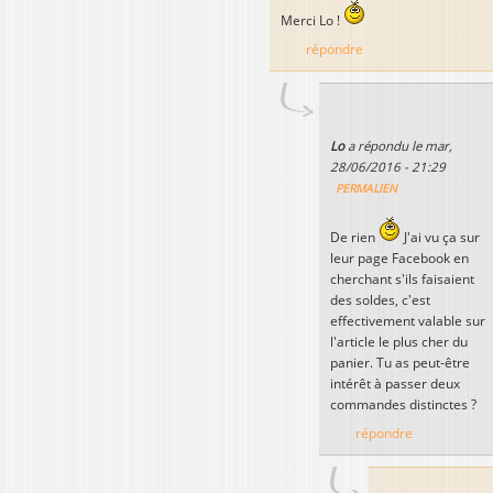
Merci Lo !
répondre
Lo
a répondu le
mar,
28/06/2016 - 21:29
PERMALIEN
De rien
J'ai vu ça sur
leur page Facebook en
cherchant s'ils faisaient
des soldes, c'est
effectivement valable sur
l'article le plus cher du
panier. Tu as peut-être
intérêt à passer deux
commandes distinctes ?
répondre