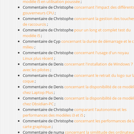
modèle i5 en utilisation poussée
;
Commentaire de Christophe
concernant l'impact des différent
gouverneurs CPU
;
Commentaire de Christophe
concernant la gestion des touche
de raccourcis
;
Commentaire de Christophe
pour un long et complet test du
modèle i5
;
Commentaire de Cyp
concernant la durée de démarrage et le cl
milieu
;
Commentaire de Christophe
concernant l'usage d'un noyau
Linux plus récent
;
Commentaire de Denis
concernant l'installation de Windows 7
avec les pilotes
;
Commentaire de Christophe
concernant le retrait du logo sur l
coque
;
Commentaire de Denis
concernant la disponibilité de ce modèl
chez Laptop Plus
;
Commentaire de Denis
concernant la disponibilité de ce modèl
chez Obsidian-PC
;
Commentaire de Christophe
comparant l'autonomie et les
performances des modèles i3 et i5
;
Commentaire de Christophe
concernant les performances de l
carte graphique
;
Commentaire de numa
concernant la similitude des ordinateu