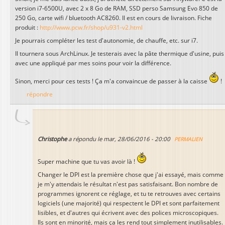
version i7-6500U, avec 2 x 8 Go de RAM, SSD perso Samsung Evo 850 de
250 Go, carte wifi / bluetooth AC8260. Il est en cours de livraison. Fiche
produit :
http://www.pcw.fr/shop/u931-v2.html
Je pourrais compléter les test d'autonomie, de chauffe, etc. sur i7.
Il tournera sous ArchLinux. Je testerais avec la pâte thermique d'usine, puis
avec une appliqué par mes soins pour voir la différence.
Sinon, merci pour ces tests ! Ça m'a convaincue de passer à la caisse
!
répondre
Christophe
a répondu le
mar, 28/06/2016 - 20:00
PERMALIEN
Super machine que tu vas avoir là !
Changer le DPI est la première chose que j'ai essayé, mais comme
je m'y attendais le résultat n'est pas satisfaisant. Bon nombre de
programmes ignorent ce réglage, et tu te retrouves avec certains
logiciels (une majorité) qui respectent le DPI et sont parfaitement
lisibles, et d'autres qui écrivent avec des polices microscopiques.
Ils sont en minorité, mais ça les rend tout simplement inutilisables.