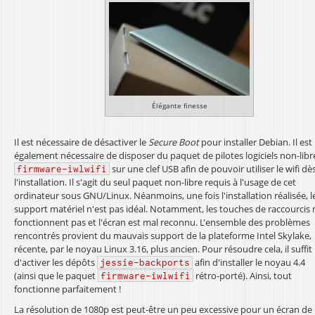
Élégante finesse
Il est nécessaire de désactiver le
Secure Boot
pour installer Debian. Il est
également nécessaire de disposer du paquet de pilotes logiciels non-libr
sur une clef USB afin de pouvoir utiliser le wifi dè
firmware-iwlwifi
l'installation. Il s'agit du seul paquet non-libre requis à l'usage de cet
ordinateur sous GNU/Linux. Néanmoins, une fois l'installation réalisée, l
support matériel n'est pas idéal. Notamment, les touches de raccourcis 
fonctionnent pas et l'écran est mal reconnu. L'ensemble des problèmes
rencontrés provient du mauvais support de la plateforme Intel Skylake,
récente, par le noyau Linux 3.16, plus ancien. Pour résoudre cela, il suffit
d'activer les dépôts
afin d'installer le noyau 4.4
jessie-backports
(ainsi que le paquet
rétro-porté). Ainsi, tout
firmware-iwlwifi
fonctionne parfaitement !
La résolution de 1080p est peut-être un peu excessive pour un écran de