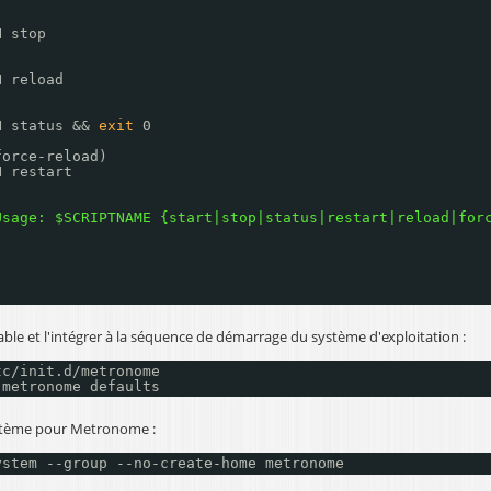
N stop
N reload
N status && 
exit
0
force-reload)
N restart
Usage: $SCRIPTNAME {start|stop|status|restart|reload|for
able et l'intégrer à la séquence de démarrage du système d'exploitation :
tc/init
.d
/metronome
 metronome defaults
ystème pour Metronome :
ystem --group --no-create-home metronome