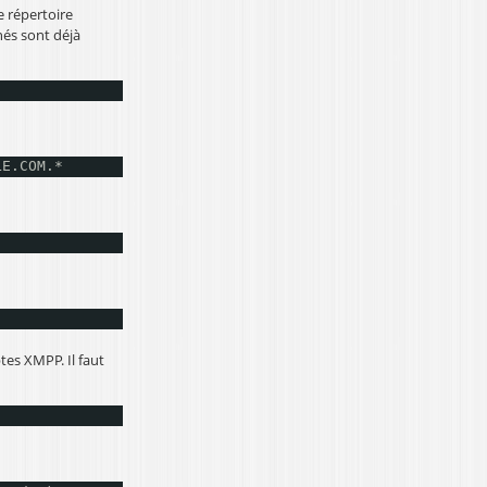
e répertoire
gnés sont déjà
LE.COM.*
es XMPP. Il faut