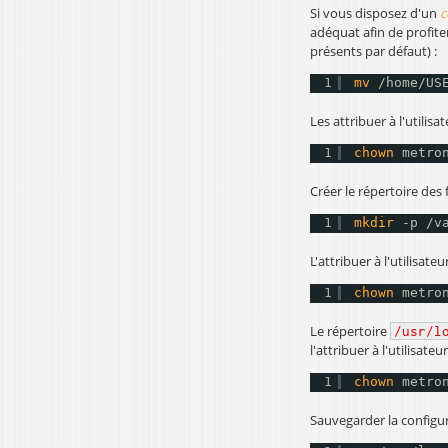
Si vous disposez d'un
c
adéquat afin de profit
présents par défaut) :
1
mv
/home/US
Les attribuer à l'utili
1
chown
metro
Créer le répertoire des 
1
mkdir
-p 
/v
L'attribuer à l'utilisat
1
chown
metro
Le répertoire
/usr/l
l'attribuer à l'utilisat
1
chown
metro
Sauvegarder la configu