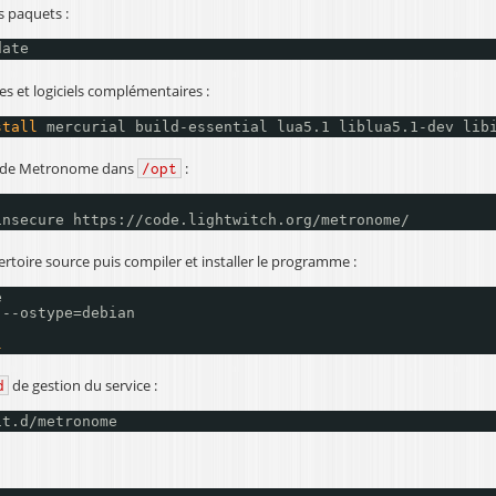
es paquets :
date
es et logiciels complémentaires :
stall
mercurial build-essential lua5.1 liblua5.1-dev lib
e de Metronome dans
:
/opt
insecure https:
//code
.lightwitch.org
/metronome/
ertoire source puis compiler et installer le programme :
e
--ostype=debian
l
de gestion du service :
d
it
.d
/metronome