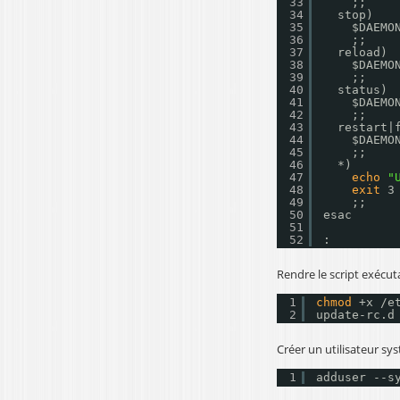
33
;;
34
stop)
35
$DAEMO
36
;;
37
reload)
38
$DAEMO
39
;;
40
status)
41
$DAEMO
42
;;
43
restart|
44
$DAEMO
45
;;
46
*)
47
echo
"
48
exit
3
49
;;
50
esac
51
52
:
Rendre le script exécut
1
chmod
+x 
/e
2
update-rc.d
Créer un utilisateur s
1
adduser --s