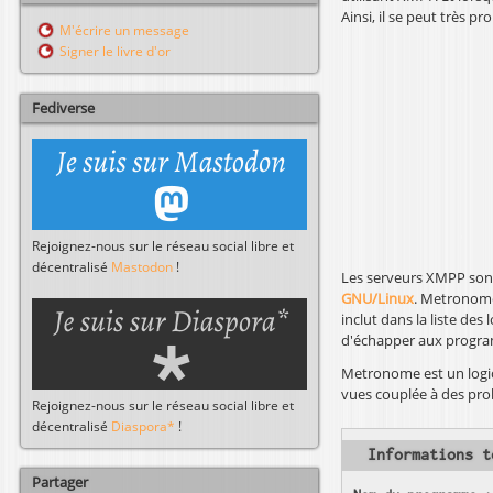
Ainsi, il se peut très 
l
r
M'écrire un message
c
Signer le livre d'or
h
e
r
Fediverse
Rejoignez-nous sur le réseau social libre et
décentralisé
Mastodon
!
Les serveurs XMPP sont 
GNU/Linux
. Metronome
inclut dans la liste des 
d'échapper aux program
Metronome est un logicie
vues couplée à des pro
Rejoignez-nous sur le réseau social libre et
décentralisé
Diaspora*
!
Informations t
Partager