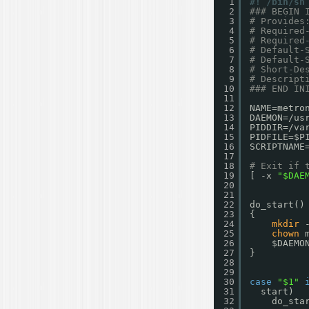
1
#! /bin/sh
2
### BEGIN 
3
# Provides
4
# Required
5
# Required
6
# Default-
7
# Default-
8
# Short-De
9
# Descript
10
### END IN
11
12
NAME=metro
13
DAEMON=
/us
14
PIDDIR=
/va
15
PIDFILE=$P
16
SCRIPTNAME
17
18
# Exit if 
19
[ -x 
"$DAE
20
21
22
do_start()
23
{
24
mkdir
25
chown
26
$DAEMO
27
}
28
29
30
case
"$1"
31
start)
32
do_sta