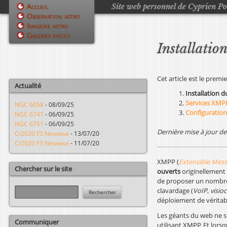
Site web personnel de Cyprien P
Accueil
Observation astro
M
Imagerie astro
Galeries photo
e
Installati
n
u
Cet article est le premie
Actualité
p
Installation
Services XMP
NGC 6058
-
08/09/25
r
Configuratio
NGC 6741
-
06/09/25
NGC 6751
-
06/09/25
i
Dernière mise à jour de 
C/2020 F3 Neowise
-
13/07/20
C/2020 F3 Neowise
-
11/07/20
n
XMPP (
Extensible Mess
c
Chercher sur le site
ouverts
originellement 
de proposer un nombre 
i
R
clavardage (
VoIP
,
visio
e
p
déploiement de véritab
c
Les géants du web ne s
h
a
Communiquer
utilisant XMPP. Et lors
e