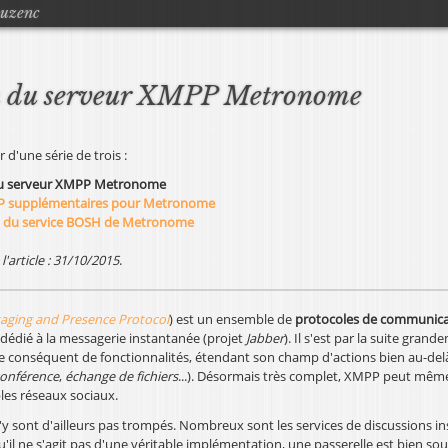
Jump to navigation
ouzenc
on du serveur XMPP Metronome
r d'une série de trois :
 du serveur XMPP Metronome
P supplémentaires pour Metronome
n du service BOSH de Metronome
l'article : 31/10/2015
.
aging and Presence Protocol
) est un ensemble de
protocoles de communica
dédié à la messagerie instantanée (projet
Jabber
). Il s'est par la suite grand
conséquent de fonctionnalités, étendant son champ d'actions bien au-del
conférence
,
échange de fichiers
...). Désormais très complet, XMPP peut même
les réseaux sociaux.
'y sont d'ailleurs pas trompés. Nombreux sont les services de discussions i
qu'il ne s'agit pas d'une véritable implémentation, une passerelle est bien s