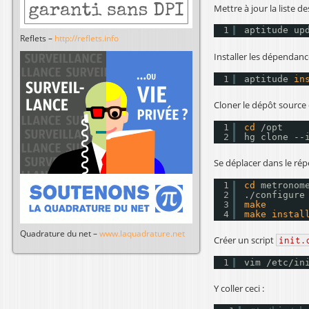
Mettre à jour la liste d
1
aptitude up
Reflets –
http://reflets.info
Installer les dépendanc
1
aptitude 
in
Cloner le dépôt sourc
1
cd
/opt
2
hg clone --
Se déplacer dans le rép
1
cd
metronom
2
.
/configure
3
make
4
make
instal
Quadrature du net –
www.laquadrature.net
Créer un script
init.
1
vim 
/etc/in
Y coller ceci :