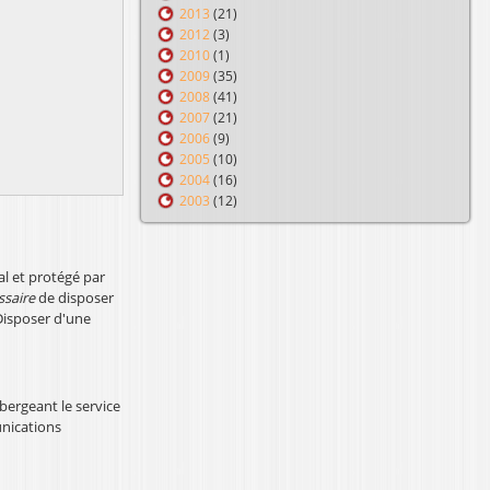
2013
(21)
2012
(3)
2010
(1)
2009
(35)
2008
(41)
2007
(21)
2006
(9)
2005
(10)
2004
(16)
2003
(12)
al et protégé par
ssaire
de disposer
Disposer d'une
ergeant le service
unications