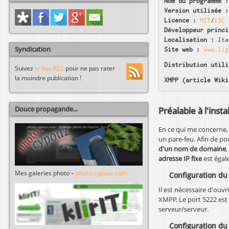
Nom du programme :
Version utilisée :
Licence :
MIT
/
ISC
Développeur princi
Localisation :
Ita
Syndication
Site web :
www.lig
Distribution utili
Suivez
le flux RSS
pour ne pas rater
la moindre publication !
XMPP (article Wiki
Douce propagande...
Préalable à l'insta
En ce qui me concerne, 
un pare-feu. Afin de po
d'un nom de domaine
,
adresse IP fixe
est égal
Mes galeries photo –
photo.cypouz.com
Configuration du
Il est nécessaire d'ouvri
XMPP. Le port 5222 est
serveur/serveur.
Configuration du