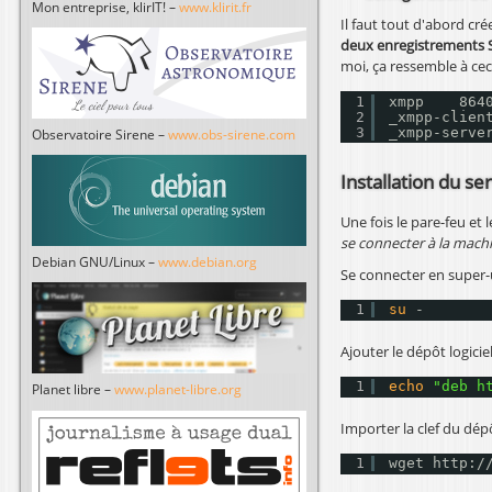
Mon entreprise, klirIT! –
www.klirit.fr
Il faut tout d'abord cr
deux enregistrements 
moi, ça ressemble à ceci
1
xmpp    864
2
_xmpp-clien
3
_xmpp-serve
Observatoire Sirene –
www.obs-sirene.com
Installation du s
Une fois le pare-feu et 
se connecter à la mach
Debian GNU/Linux –
www.debian.org
Se connecter en super-u
1
su
-
Ajouter le dépôt logicie
1
echo
"deb 
h
Planet libre –
www.planet-libre.org
Importer la clef du dép
1
wget http:
/