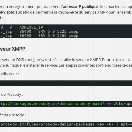
éer un enregistrement pointant vers
l'adresse IP publique
de la machine, auq
SRV spéciaux
afin de permettre la
découverte
du service XMPP par l'ensembl
 :
00   A   ADRESSE_IP
t._tcp   86400   SRV 5 0 5222 xmpp
r._tcp   86400   SRV 5 0 5269 xmpp
erveur XMPP
le serveur DNS configurés, reste à installer le serveur XMPP. Pour ce faire, il
ine
sur laquelle installer le service. Les étapes suivantes sont énoncées ci-de
tilisateur :
l de Prosody :
ttp://packages.prosody.im/debian
 wheezy main"
>> 
/etc/ap
ôt de Prosody :
/prosody
.im
/files/prosody-debian-packages
.key -O- | apt-