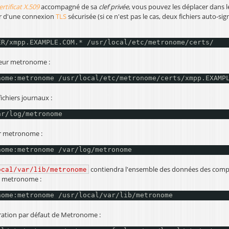
ertificat X.509
accompagné de sa
clef privée
, vous pouvez les déplacer dans l
er d'une connexion
TLS
sécurisée (si ce n'est pas le cas, deux fichiers auto-si
ER/xmpp
.EXAMPLE.COM.* 
/usr/local/etc/metronome/certs/
sateur metronome :
nome:metronome 
/usr/local/etc/metronome/certs/xmpp
.EXAMP
fichiers journaux :
ar/log/metronome
eur metronome :
nome:metronome 
/var/log/metronome
contiendra l'ensemble des données des compt
ocal/var/lib/metronome
eur metronome :
nome:metronome 
/usr/local/var/lib/metronome
ration par défaut de Metronome :