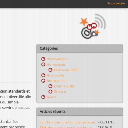
Se connecter
Catégories
Aéronautique
Antarctique
Hivernage 2009
Astronomie
Informatique
Logiciel libre
tion standards et
Sécurité
ement diversifié afin
Radio
à du simple
 servir de base au
Articles récents
nstantanées
Synchroniser une horloge système...
-
06/11/18
ouvent proposée.
SSH, des tunnels pour tous les se...
-
23/10/18