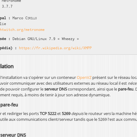
Metronome
3.7.7
pal :
Marco
Cirillo
lie
htwitch.org/metronome
sée :
Debian GNU/Linux 7.9 « Wheezy »
pédia) :
https://fr.wikipedia.org/wiki/XMPP
llation
l'installation va s'opérer sur un conteneur
OpenVZ
présent sur le réseau loc
uvoir communiquer avec des utilisateurs externes au réseau local il est
néce
 de pouvoir configurer le
serveur DNS
correspondant, ainsi que le
pare-feu
. 
ement requis, à moins de tenir à jour son adresse dynamique.
 pare-feu
r et rediriger les ports
TCP 5222
et
5269
depuis
le routeur
vers
la machine héb
 utile aux communications client/serveur tandis que le 5269 l'est aux comm
 serveur DNS