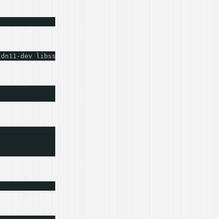
idn11-dev libssl-dev lua-zlib lua-expat lua-event lua-so