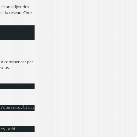
uel on adjoindra
e du réseau. Chez
 faut commencer par
ssous.
t/sources
.list.d
/prosody
.list
key add -