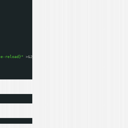
ce-reload}"
>&2