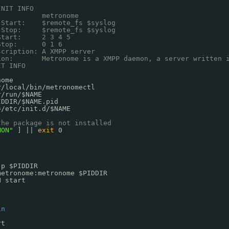
INIT INFO
:          metronome
-Start:    $remote_fs $syslog
-Stop:     $remote_fs $syslog
Start:     2 3 4 5
Stop:      0 1 6
scription: A XMPP server
ion:       Metronome is a XMPP daemon, a server written 
IT INFO
nome
r/local/bin/metronomectl
r/run/
$NAME
IDDIR/$NAME.pid
=
/etc/init
.d/$NAME
the package is not installed
MON"
] || 
exit
0
-p $PIDDIR
metronome:metronome $PIDDIR
N start
in
rt