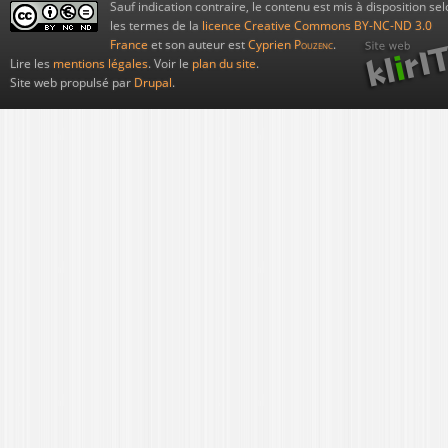
Sauf indication contraire, le contenu est mis à disposition sel
les termes de la
licence Creative Commons BY-NC-ND 3.0
France
et son auteur est
Cyprien
Pouzenc
.
Lire les
mentions légales
. Voir le
plan du site
.
Site web propulsé par
Drupal
.