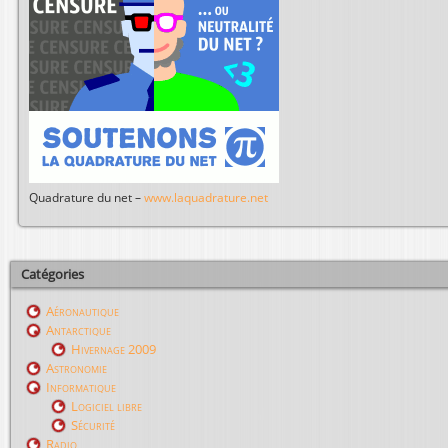
Quadrature du net –
www.laquadrature.net
Catégories
Aéronautique
Antarctique
Hivernage 2009
Astronomie
Informatique
Logiciel libre
Sécurité
Radio