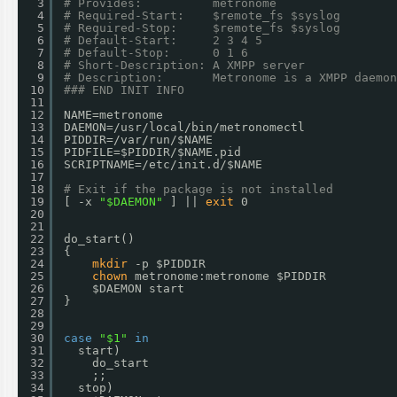
3
# Provides:          metronome
4
# Required-Start:    $remote_fs $syslog
5
# Required-Stop:     $remote_fs $syslog
6
# Default-Start:     2 3 4 5
7
# Default-Stop:      0 1 6
8
# Short-Description: A XMPP server
9
# Description:       Metronome is a XMPP daemon
10
### END INIT INFO
11
12
NAME=metronome
13
DAEMON=
/usr/local/bin/metronomectl
14
PIDDIR=
/var/run/
$NAME
15
PIDFILE=$PIDDIR/$NAME.pid
16
SCRIPTNAME=
/etc/init
.d/$NAME
17
18
# Exit if the package is not installed
19
[ -x 
"$DAEMON"
] || 
exit
0
20
21
22
do_start()
23
{
24
mkdir
-p $PIDDIR
25
chown
metronome:metronome $PIDDIR
26
$DAEMON start
27
}
28
29
30
case
"$1"
in
31
start)
32
do_start
33
;;
34
stop)