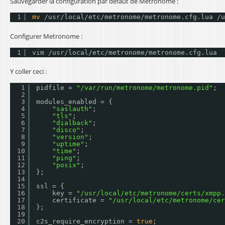
Sauvegarder la configuration par défaut de Metronome :
1
mv
/usr/local/etc/metronome/metronome
.cfg.lua 
/u
Configurer Metronome :
1
vim 
/usr/local/etc/metronome/metronome
.cfg.lua
Y coller ceci :
1
pidfile = 
"/var/run/metronome/metronome.pid"
;
2
3
modules_enabled = {
4
"saslauth"
;
5
"tls"
;
6
"dialback"
;
7
"disco"
;
8
"version"
;
9
"uptime"
;
10
"time"
;
11
"ping"
;
12
"posix"
;
13
};
14
15
ssl = {
16
key = 
"/usr/local/etc/metronome/certs/xmpp.
17
certificate = 
"/usr/local/etc/metronome/cer
18
};
19
20
c2s_require_encryption = 
true
;