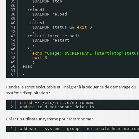
35
$DAEMON stop
36
;;
37
reload)
38
$DAEMON reload
39
;;
40
status)
41
$DAEMON status && 
exit
0
42
;;
43
restart|force-reload)
44
$DAEMON restart
45
;;
46
*)
47
echo
"Usage: $SCRIPTNAME {start|stop|status
48
exit
3
49
;;
50
esac
51
52
:
Rendre le script exécutable et l'intégrer à la séquence de démarrage du
système d'exploitation :
1
chmod
+x 
/etc/init
.d
/metronome
2
update-rc.d metronome defaults
Créer un utilisateur système pour Metronome :
1
adduser --system --group --no-create-home metron