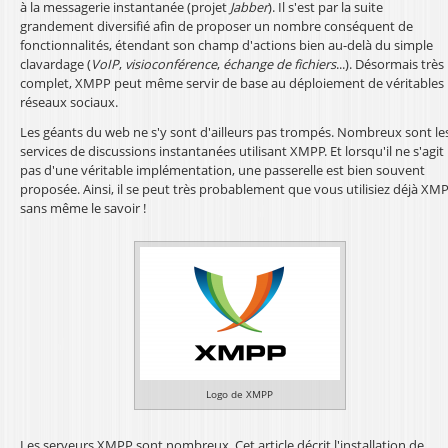
à la messagerie instantanée (projet
Jabber
). Il s'est par la suite
l
grandement diversifié afin de proposer un nombre conséquent de
fonctionnalités, étendant son champ d'actions bien au-delà du simple
clavardage (
VoIP
,
visioconférence
,
échange de fichiers
...). Désormais très
complet, XMPP peut même servir de base au déploiement de véritables
réseaux sociaux.
Les géants du web ne s'y sont d'ailleurs pas trompés. Nombreux sont le
services de discussions instantanées utilisant XMPP. Et lorsqu'il ne s'agit
pas d'une véritable implémentation, une passerelle est bien souvent
proposée. Ainsi, il se peut très probablement que vous utilisiez déjà XMP
sans même le savoir !
Logo de XMPP
Les serveurs XMPP sont nombreux. Cet article décrit l'installation de