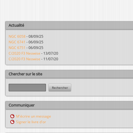
Actualité
NGC 6058
-
08/09/25
NGC 6741
-
06/09/25
NGC 6751
-
06/09/25
C/2020 F3 Neowise
-
13/07/20
C/2020 F3 Neowise
-
11/07/20
Chercher sur le site
R
e
c
h
Communiquer
e
r
M'écrire un message
c
Signer le livre d'or
h
e