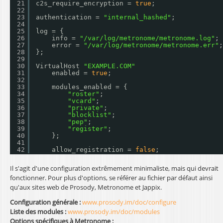
21
c2s_require_encryption = 
true
;
22
23
authentication = 
"internal_hashed"
;
24
25
log = {
26
info = 
"/var/log/metronome/metronome.log"
;
27
error = 
"/var/log/metronome/metronome.err"
;
28
};
29
30
VirtualHost 
"EXAMPLE.COM"
31
enabled = 
true
;
32
33
modules_enabled = {
34
"roster"
;
35
"vcard"
;
36
"private"
;
37
"blocklist"
;
38
"pep"
;
39
"register"
;
40
};
41
42
allow_registration = 
false
;
Il s'agit d'une configuration extrêmement minimaliste, mais qui devrait
fonctionner. Pour plus d'options, se référer au fichier par défaut ainsi
qu'aux sites web de Prosody, Metronome et Jappix.
Configuration générale :
www.prosody.im/doc/configure
Liste des modules :
www.prosody.im/doc/modules
Options spécifiques à Metronome :