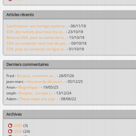
Articles récents
Synchroniser une horloge système...
-
06/11/18
SSH, des tunnels pour tous les se...
-
23/10/18
Reverse SSH, pour se connecter à...
-
15/10/18
SSH, se connecter sans mot de pas...
-
09/10/18
SSH, pour se connecter en ligne d...
-
01/10/18
Derniers commentaires
Fred
-
Bonjour, comment av...
-
28/07/26
jean-marc
-
Heureux de découvri...
-
05/12/25
Anon
-
Magnifique !
-
19/05/25
steph
-
Bonjour, Lorsque j...
-
13/12/24
Adam
-
These maps are supr...
-
08/06/22
Archives
2025
(3)
2020
(24)