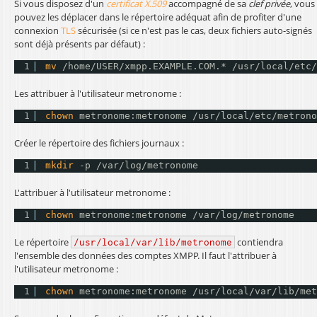
Si vous disposez d'un
certificat X.509
accompagné de sa
clef privée
, vous
pouvez les déplacer dans le répertoire adéquat afin de profiter d'une
connexion
TLS
sécurisée (si ce n'est pas le cas, deux fichiers auto-signés
sont déjà présents par défaut) :
1
mv
/home/USER/xmpp
.EXAMPLE.COM.* 
/usr/local/etc/
Les attribuer à l'utilisateur metronome :
1
chown
metronome:metronome 
/usr/local/etc/metrono
Créer le répertoire des fichiers journaux :
1
mkdir
-p 
/var/log/metronome
L'attribuer à l'utilisateur metronome :
1
chown
metronome:metronome 
/var/log/metronome
Le répertoire
contiendra
/usr/local/var/lib/metronome
l'ensemble des données des comptes XMPP. Il faut l'attribuer à
l'utilisateur metronome :
1
chown
metronome:metronome 
/usr/local/var/lib/met