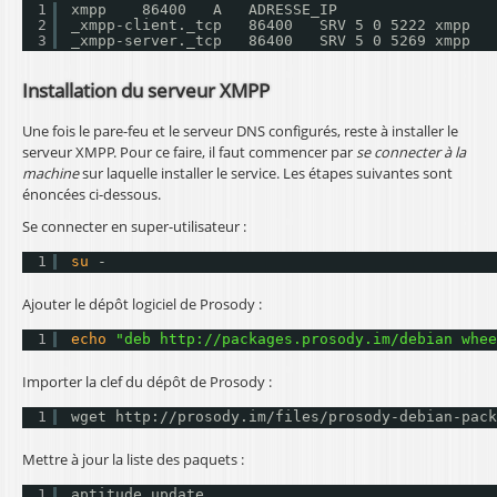
1
xmpp    86400   A   ADRESSE_IP
2
_xmpp-client._tcp   86400   SRV 5 0 5222 xmpp
3
_xmpp-server._tcp   86400   SRV 5 0 5269 xmpp
Installation du serveur XMPP
Une fois le pare-feu et le serveur DNS configurés, reste à installer le
serveur XMPP. Pour ce faire, il faut commencer par
se connecter à la
machine
sur laquelle installer le service. Les étapes suivantes sont
énoncées ci-dessous.
Se connecter en super-utilisateur :
1
su
-
Ajouter le dépôt logiciel de Prosody :
1
echo
"deb 
http://packages.prosody.im/debian
 whee
Importer la clef du dépôt de Prosody :
1
wget http:
//prosody
.im
/files/prosody-debian-pack
Mettre à jour la liste des paquets :
1
aptitude update