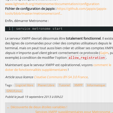
www.lightwitch.org/metronome/documentation/configuration
Fichier de configuration de Jappix :
https://github.com/jappix/jappix-
tools/blob/master/metronome/conf...
Enfin, démarrer Metronome :
1
service metronome start
Le serveur XMPP devrait désormais être
totalement fonctionnel
. Il exist
des lignes de commandes pour créer des comptes utilisateurs depuis le
terminal, mais on peut tout aussi bien créer et utiliser ses comptes XMP
depuis n'importe quel client
gérant correctement ce protocole (
Gajim
, p
exemple) à condition de modifier l'option
.
allow_registration
Maintenant que le serveur XMPP est opérationnel, voyons
comment le
doter de fonctionnalités supplémentaires
!
Article sous licence
Creative Commons BY-SA 3.0 France
.
Tags :
Logiciel libre
Planet Libre
Tutoriel
XMPP
Informatique
GNU/Linux
publié le
jeudi 19 septembre 2013 à 00h22
← Découverte de deux étoiles variables !
Services XMPP supplémentaires pour Metronome 