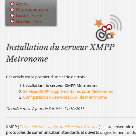
Jump to navigation
Accueil
Observation astro
M
Imagerie astro
Galeries photo
e
n
u
Installation du serveur XMPP
p
Metronome
r
i
Cet article est le premier d'une série de trois :
Installation du serveur XMPP Metronome
n
Services XMPP supplémentaires pour Metronome
Configuration du service BOSH de Metronome
c
Dernière mise à jour de l'article : 31/10/2015
.
i
p
XMPP (
Extensible Messaging and Presence Protocol
) est un ensemble d
a
protocoles de communication standards et ouverts
originellement dédi