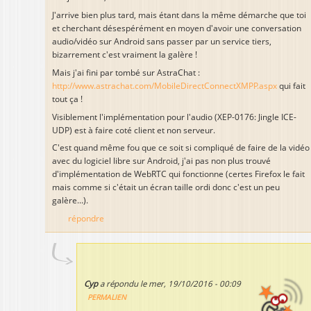
J'arrive bien plus tard, mais étant dans la même démarche que toi
et cherchant désespérément en moyen d'avoir une conversation
audio/vidéo sur Android sans passer par un service tiers,
bizarrement c'est vraiment la galère !
Mais j'ai fini par tombé sur AstraChat :
http://www.astrachat.com/MobileDirectConnectXMPP.aspx
qui fait
tout ça !
Visiblement l'implémentation pour l'audio (XEP-0176: Jingle ICE-
UDP) est à faire coté client et non serveur.
C'est quand même fou que ce soit si compliqué de faire de la vidéo
avec du logiciel libre sur Android, j'ai pas non plus trouvé
d'implémentation de WebRTC qui fonctionne (certes Firefox le fait
mais comme si c'était un écran taille ordi donc c'est un peu
galère...).
répondre
Cyp
a répondu le
mer, 19/10/2016 - 00:09
PERMALIEN