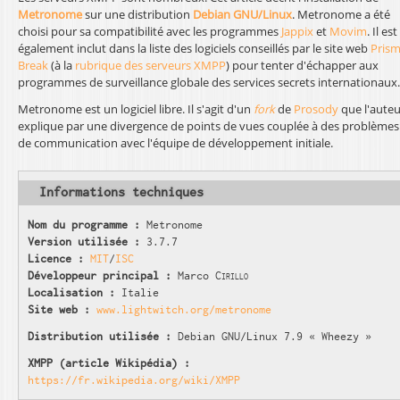
Metronome
sur une distribution
Debian GNU/Linux
. Metronome a été
choisi pour sa compatibilité avec les programmes
Jappix
et
Movim
. Il est
également inclut dans la liste des logiciels conseillés par le site web
Pris
Break
(à la
rubrique des serveurs XMPP
) pour tenter d'échapper aux
programmes de surveillance globale des services secrets internationaux.
Metronome est un logiciel libre. Il s'agit d'un
fork
de
Prosody
que l'auteu
explique par une divergence de points de vues couplée à des problèmes
de communication avec l'équipe de développement initiale.
Informations techniques
Nom du programme :
Metronome
Version utilisée :
3.7.7
Licence :
MIT
/
ISC
Développeur principal :
Marco
Cirillo
Localisation :
Italie
Site web :
www.lightwitch.org/metronome
Distribution utilisée :
Debian GNU/Linux 7.9 « Wheezy »
XMPP (article Wikipédia) :
https://fr.wikipedia.org/wiki/XMPP