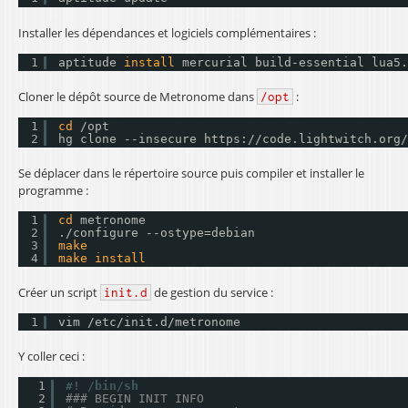
Installer les dépendances et logiciels complémentaires :
1
aptitude 
install
mercurial build-essential lua5.
Cloner le dépôt source de Metronome dans
:
/opt
1
cd
/opt
2
hg clone --insecure https:
//code
.lightwitch.org
/
Se déplacer dans le répertoire source puis compiler et installer le
programme :
1
cd
metronome
2
.
/configure
--ostype=debian
3
make
4
make
install
Créer un script
de gestion du service :
init.d
1
vim 
/etc/init
.d
/metronome
Y coller ceci :
1
#! /bin/sh
2
### BEGIN INIT INFO