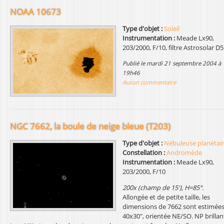
NOAA 10673
Type d'objet :
Soleil
Instrumentation :
Meade Lx90,
203/2000, F/10, filtre Astrosolar D5
publié le mardi 21 septembre 2004 à
19h46
Aucun commentaire
NGC 7662, la boule de neige bleue (T203)
Type d'objet :
Nébuleuse planétai
Constellation :
Andromède
Instrumentation :
Meade Lx90,
203/2000, F/10
200x (champ de 15'), H=85°.
Allongée et de petite taille, les
dimensions de 7662 sont estimées
40x30", orientée NE/SO. NP brillan