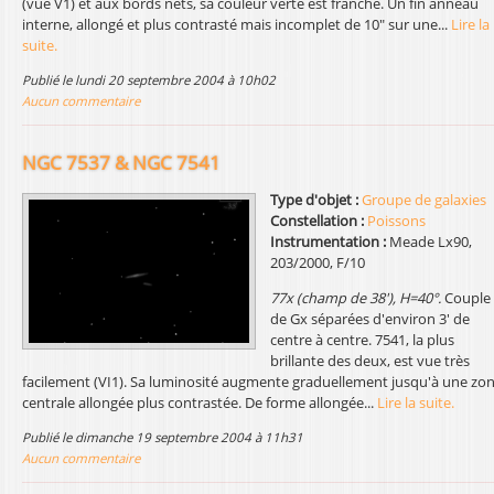
(vue V1) et aux bords nets, sa couleur verte est franche. Un fin anneau
interne, allongé et plus contrasté mais incomplet de 10" sur une...
Lire la
suite.
publié le lundi 20 septembre 2004 à 10h02
Aucun commentaire
NGC 7537 & NGC 7541
Type d'objet :
Groupe de galaxies
Constellation :
Poissons
Instrumentation :
Meade Lx90,
203/2000, F/10
77x (champ de 38'), H=40°.
Couple
de Gx séparées d'environ 3' de
centre à centre. 7541, la plus
brillante des deux, est vue très
facilement (VI1). Sa luminosité augmente graduellement jusqu'à une zo
centrale allongée plus contrastée. De forme allongée...
Lire la suite.
publié le dimanche 19 septembre 2004 à 11h31
Aucun commentaire