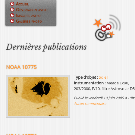
Jump to navigation
Accueil
Observation astro
M
Imagerie astro
Galeries photo
e
n
u
Dernières publications
p
r
NOAA 10775
i
Type d'objet :
Soleil
Instrumentation :
Meade Lx90,
n
203/2000, F/10, filtre Astrosolar D5
c
publié le vendredi 10 juin 2005 à 19h
Aucun commentaire
i
p
a