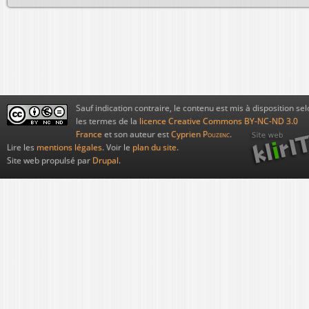
Sauf indication contraire, le contenu est mis à disposition sel
les termes de la
licence Creative Commons BY-NC-ND 3.0
France
et son auteur est
Cyprien
Pouzenc
.
Lire les
mentions légales
. Voir le
plan du site
.
Site web propulsé par
Drupal
.