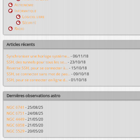
Astronomie
Informatique
Logiciel libre
Sécurité
Radio
Articles récents
Synchroniser une horloge système...
-
06/11/18
SSH, des tunnels pour tous les se...
-
23/10/18
Reverse SSH, pour se connecter à...
-
15/10/18
SSH, se connecter sans mot de pas...
-
09/10/18
SSH, pour se connecter en ligne d...
-
01/10/18
Dernières observations astro
NGC 6741
-
25/08/25
NGC 6751
-
24/08/25
NGC 4449
-
21/05/20
NGC 6058
-
21/05/20
NGC 5529
-
20/05/20