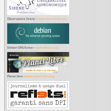
Observatoire Sirene –
www.obs-sirene.com
Debian GNU/Linux –
www.debian.org
Planet libre –
www.planet-libre.org