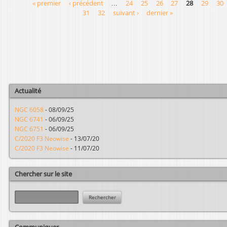
« premier
‹ précédent
…
24
25
26
27
28
29
30
P
31
32
suivant ›
dernier »
a
g
e
s
Actualité
NGC 6058
-
08/09/25
NGC 6741
-
06/09/25
NGC 6751
-
06/09/25
C/2020 F3 Neowise
-
13/07/20
C/2020 F3 Neowise
-
11/07/20
Chercher sur le site
R
e
c
h