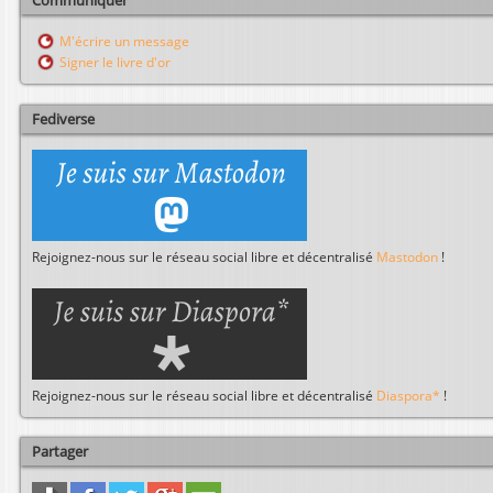
Communiquer
e
r
M'écrire un message
c
Signer le livre d'or
h
e
r
Fediverse
Rejoignez-nous sur le réseau social libre et décentralisé
Mastodon
!
Rejoignez-nous sur le réseau social libre et décentralisé
Diaspora*
!
Partager