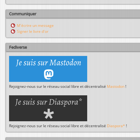
c
h
Communiquer
e
r
M'écrire un message
c
Signer le livre d'or
h
e
r
Fediverse
Rejoignez-nous sur le réseau social libre et décentralisé
Mastodon
!
Rejoignez-nous sur le réseau social libre et décentralisé
Diaspora*
!