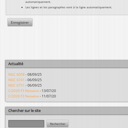
automatiquement.
Les lignes et les paragraphes vont à la ligne automatiquement.
Actualité
NGC 6058
-
08/09/25
NGC 6741
-
06/09/25
NGC 6751
-
06/09/25
C/2020 F3 Neowise
-
13/07/20
C/2020 F3 Neowise
-
11/07/20
Chercher sur le site
R
e