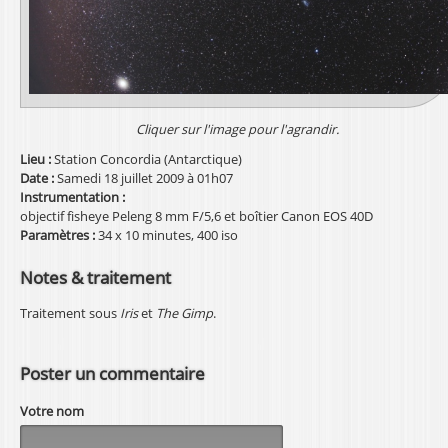
l
Cliquer sur l'image pour l'agrandir.
Lieu :
Station Concordia (Antarctique)
Date :
Samedi 18 juillet 2009 à 01h07
Instrumentation :
objectif fisheye Peleng 8 mm F/5,6 et boîtier Canon EOS 40D
Paramètres :
34 x 10 minutes, 400 iso
Notes & traitement
Traitement sous
Iris
et
The Gimp
.
Poster un commentaire
Votre nom