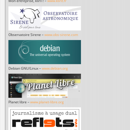
Mon entreprise, klirIT! –
www.klirit.fr
Observatoire Sirene –
www.obs-sirene.com
Debian GNU/Linux –
www.debian.org
Planet libre –
www.planet-libre.org