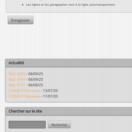
Les lignes et les paragraphes vont à la ligne automatiquement.
Actualité
NGC 6058
-
08/09/25
NGC 6741
-
06/09/25
NGC 6751
-
06/09/25
C/2020 F3 Neowise
-
13/07/20
C/2020 F3 Neowise
-
11/07/20
Chercher sur le site
R
e