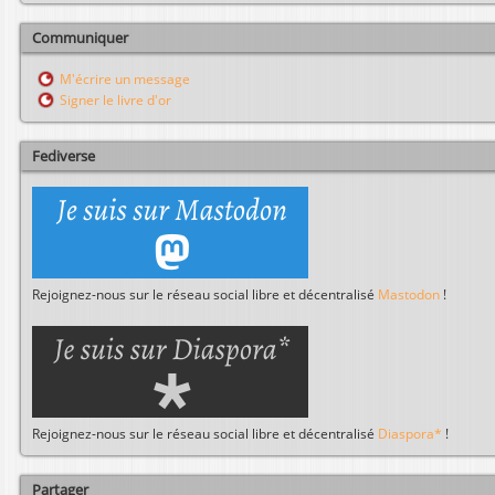
c
h
Communiquer
e
r
M'écrire un message
c
Signer le livre d'or
h
e
r
Fediverse
Rejoignez-nous sur le réseau social libre et décentralisé
Mastodon
!
Rejoignez-nous sur le réseau social libre et décentralisé
Diaspora*
!
Partager