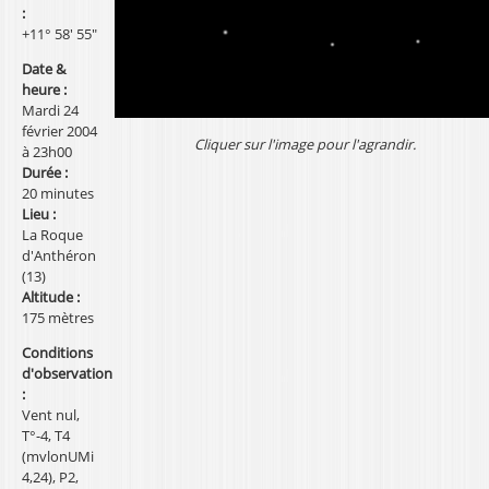
:
l
+11° 58' 55"
Date &
heure :
Mardi 24
février 2004
Cliquer sur l'image pour l'agrandir.
à 23h00
Durée :
20 minutes
Lieu :
La Roque
d'Anthéron
(13)
Altitude :
175 mètres
Conditions
d'observation
:
Vent nul,
T°-4, T4
(mvlonUMi
4,24), P2,