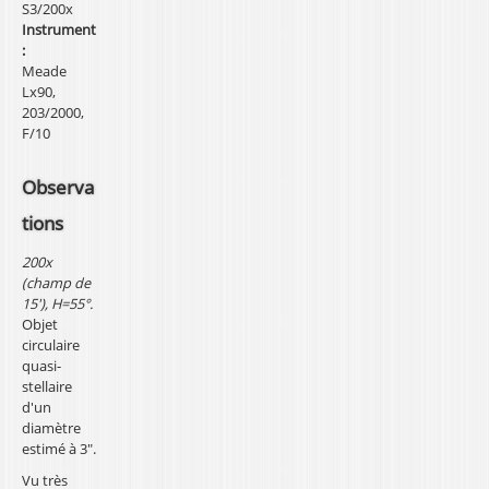
S3/200x
Instrument
:
Meade
Lx90,
203/2000,
F/10
Observa
tions
200x
(champ de
15'), H=55°.
Objet
circulaire
quasi-
stellaire
d'un
diamètre
estimé à 3".
Vu très