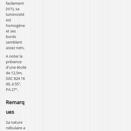
facilement
(VI1), sa
luminosité
est
homogène
et ses
bords
semblent
assez nets.
A noter la
présence
d'une étoile
de 12,5m,
GSC 824 16
00, à 55",
PA 27°.
Remarq
ues
Sa nature
nébulaire a