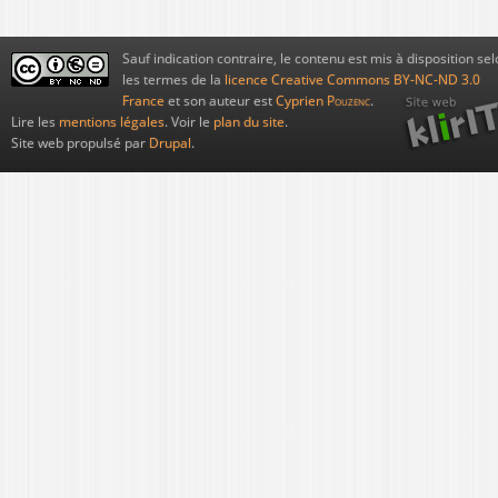
Sauf indication contraire, le contenu est mis à disposition sel
les termes de la
licence Creative Commons BY-NC-ND 3.0
France
et son auteur est
Cyprien
Pouzenc
.
Lire les
mentions légales
. Voir le
plan du site
.
Site web propulsé par
Drupal
.