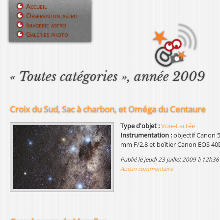
Jump to navigation
Accueil
Observation astro
M
Imagerie astro
Galeries photo
e
n
u
« Toutes catégories », année 2009
p
r
Croix du Sud, Sac à charbon, et Oméga du Centaure
i
Type d'objet :
Voie-Lactée
Instrumentation :
objectif Canon 
n
mm F/2,8 et boîtier Canon EOS 40
c
publié le jeudi 23 juillet 2009 à 12h36
Aucun commentaire
i
p
a