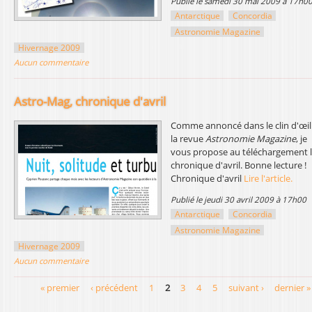
publié le samedi 30 mai 2009 à 17h0
Antarctique
Concordia
Astronomie Magazine
Hivernage 2009
Aucun commentaire
Astro-Mag, chronique d'avril
Comme annoncé dans le clin d'œil
la revue
Astronomie Magazine
, je
vous propose au téléchargement 
chronique d'avril. Bonne lecture !
Chronique d'avril
Lire l'article.
publié le jeudi 30 avril 2009 à 17h00
Antarctique
Concordia
Astronomie Magazine
Hivernage 2009
Aucun commentaire
« premier
‹ précédent
1
2
3
4
5
suivant ›
dernier »
P