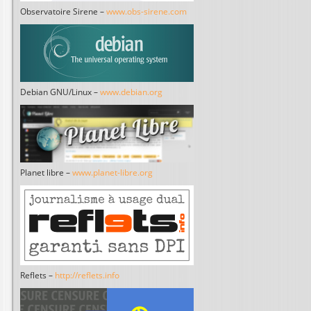
Observatoire Sirene –
www.obs-sirene.com
Debian GNU/Linux –
www.debian.org
Planet libre –
www.planet-libre.org
Reflets –
http://reflets.info