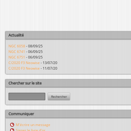
a
g
e
s
Actualité
NGC 6058
-
08/09/25
NGC 6741
-
06/09/25
NGC 6751
-
06/09/25
C/2020 F3 Neowise
-
13/07/20
C/2020 F3 Neowise
-
11/07/20
Chercher sur le site
R
e
c
h
Communiquer
e
r
M'écrire un message
c
Signer le livre d'or