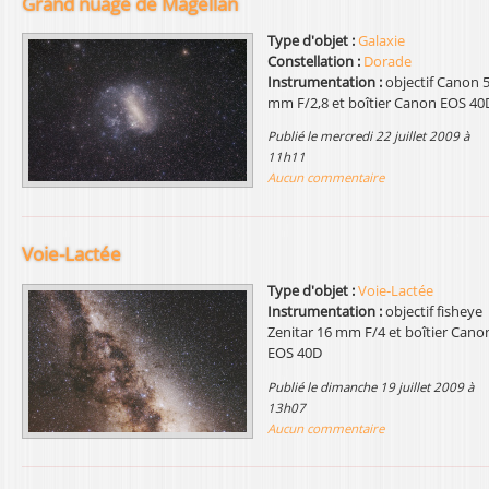
Grand nuage de Magellan
l
Type d'objet :
Galaxie
Constellation :
Dorade
Instrumentation :
objectif Canon 
mm F/2,8 et boîtier Canon EOS 40
publié le mercredi 22 juillet 2009 à
11h11
Aucun commentaire
Voie-Lactée
Type d'objet :
Voie-Lactée
Instrumentation :
objectif fisheye
Zenitar 16 mm F/4 et boîtier Cano
EOS 40D
publié le dimanche 19 juillet 2009 à
13h07
Aucun commentaire