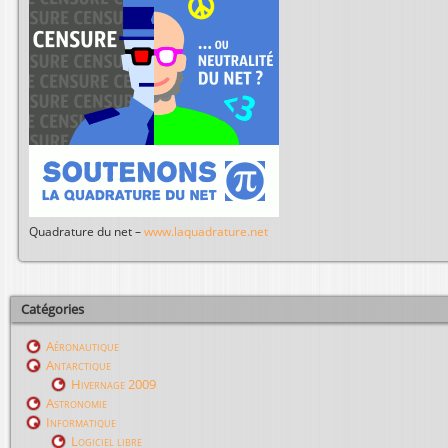
Quadrature du net –
www.laquadrature.net
Catégories
Aéronautique
Antarctique
Hivernage 2009
Astronomie
Informatique
Logiciel libre