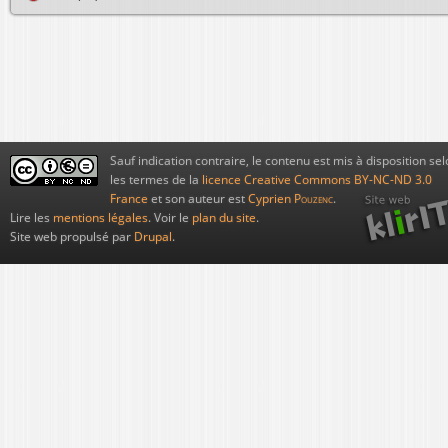
Sauf indication contraire, le contenu est mis à disposition sel
les termes de la
licence Creative Commons BY-NC-ND 3.0
France
et son auteur est
Cyprien
Pouzenc
.
Lire les
mentions légales
. Voir le
plan du site
.
Site web propulsé par
Drupal
.