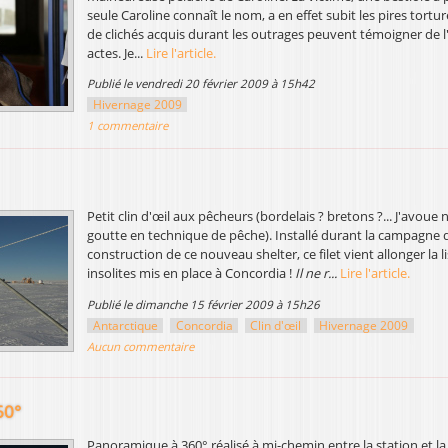
seule Caroline connaît le nom, a en effet subit les pires tortu
de clichés acquis durant les outrages peuvent témoigner de l
actes. Je...
Lire l'article.
publié le vendredi 20 février 2009 à 15h42
Hivernage 2009
1 commentaire
Petit clin d'œil aux pêcheurs (bordelais ? bretons ?... J'avoue 
goutte en technique de pêche). Installé durant la campagne d'
construction de ce nouveau shelter, ce filet vient allonger la l
insolites mis en place à Concordia !
Il ne r...
Lire l'article.
publié le dimanche 15 février 2009 à 15h26
Antarctique
Concordia
Clin d'œil
Hivernage 2009
Aucun commentaire
60°
Panoramique à 360° réalisé à mi-chemin entre la station et la