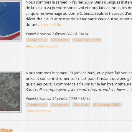
Nous sommes le samedi 7 février 2009. Dans quelques instant
de la saison va prendre son envol et nous laisser, nous, les
cinquième hivernage au dôme C.
Seuls.
Seuls et heureux d'en
découdre. Seuls et tristes de laisser partir ceux qui nous on
durant...
Lire l'article.
publié le samedi 7 février 2009 à 15h14
Antarctique
Concordia
Hivernage 2009
Aucun commentaire
Nous sommes le samedi 31 janvier 2009, et le givre fait son a
présent sur les instruments, il n'est pour l'instant que peu g
quelques jours, il commence à fleurir sur la fenêtre intérieu
Sans nulle comparaison avec ce qui nous attend cet hiver...
...
publié le samedi 31 janvier 2009 à 15h11
Antarctique
Concordia
Clin d'œil
Hivernage 2009
3 commentaires
tique