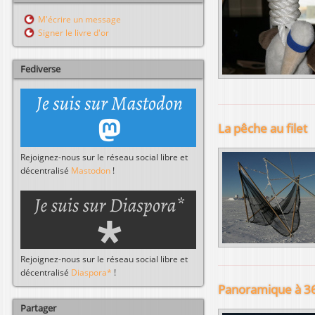
l
r
M'écrire un message
c
Signer le livre d'or
h
e
r
Fediverse
La pêche au filet
Rejoignez-nous sur le réseau social libre et
décentralisé
Mastodon
!
Rejoignez-nous sur le réseau social libre et
décentralisé
Diaspora*
!
Panoramique à 3
Partager