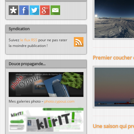
Syndication
Suivez
le flux RSS
pour ne pas rater
la moindre publication !
Premier coucher d
Douce propagande...
Mes galeries photo –
photo.cypouz.com
Une saison qui p