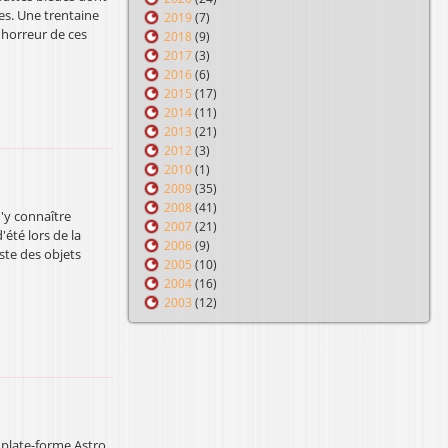
res. Une trentaine
2019
(7)
'horreur de ces
2018
(9)
2017
(3)
2016
(6)
2015
(17)
2014
(11)
2013
(21)
2012
(3)
2010
(1)
2009
(35)
2008
(41)
n'y connaître
2007
(21)
été lors de la
2006
(9)
iste des objets
2005
(10)
2004
(16)
2003
(12)
 plate-forme Astro,