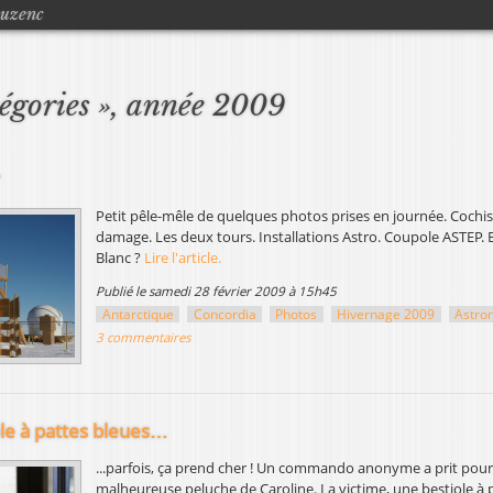
Jump to navigation
ouzenc
tégories », année 2009
Petit pêle-mêle de quelques photos prises en journée. Cochis
damage. Les deux tours. Installations Astro. Coupole ASTEP. BR
Blanc ?
Lire l'article.
publié le samedi 28 février 2009 à 15h45
Antarctique
Concordia
Photos
Hivernage 2009
Astro
3 commentaires
le à pattes bleues…
...parfois, ça prend cher ! Un commando anonyme a prit pour 
malheureuse peluche de Caroline. La victime, une bestiole à 