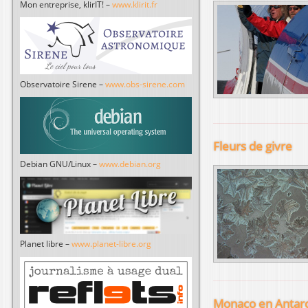
Mon entreprise, klirIT! –
www.klirit.fr
Observatoire Sirene –
www.obs-sirene.com
Fleurs de givre
Debian GNU/Linux –
www.debian.org
Planet libre –
www.planet-libre.org
Monaco en Antarc