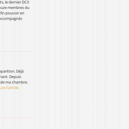
s, le dernier DC3
 douze membres du
fin pouvoir en
t accompagnés
pparition. Déjà
ênant. Depuis
re de ma chambre.
Lire l'article.