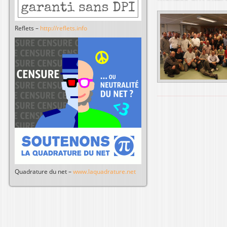
Reflets –
http://reflets.info
P
a
g
e
Quadrature du net –
www.laquadrature.net
s