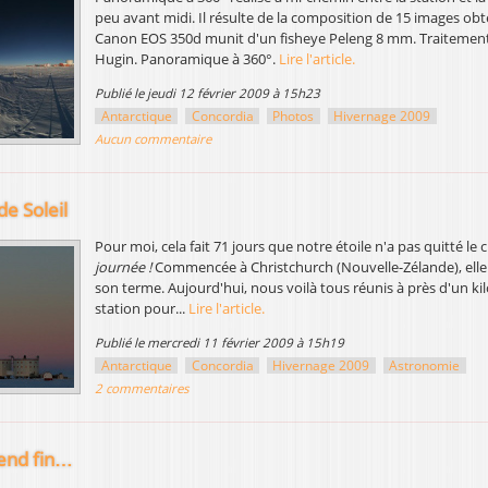
peu avant midi. Il résulte de la composition de 15 images ob
Canon EOS 350d munit d'un fisheye Peleng 8 mm. Traitement
Hugin. Panoramique à 360°.
Lire l'article.
publié le jeudi 12 février 2009 à 15h23
Antarctique
Concordia
Photos
Hivernage 2009
Aucun commentaire
e Soleil
Pour moi, cela fait 71 jours que notre étoile n'a pas quitté le c
journée !
Commencée à Christchurch (Nouvelle-Zélande), elle 
son terme. Aujourd'hui, nous voilà tous réunis à près d'un ki
station pour...
Lire l'article.
publié le mercredi 11 février 2009 à 15h19
Antarctique
Concordia
Hivernage 2009
Astronomie
2 commentaires
rend fin…