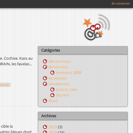
Se connecter
Catégories
e. Cochise. Kass au
Aéronautique
AIN, les favelas...
Antarctique
Hivernage 2009
Astronomie
Informatique
nomie
Logiciel libre
Sécurité
Radio
Archives
cible la
2025
(3)
pattes bleues dont
2020
(24)