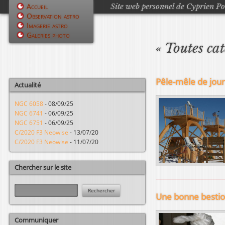
Site web personnel de Cyprien P
Accueil
Observation astro
M
Imagerie astro
Galeries photo
e
« Toutes ca
n
u
Pêle-mêle de jour
Actualité
p
NGC 6058
-
08/09/25
r
NGC 6741
-
06/09/25
NGC 6751
-
06/09/25
i
C/2020 F3 Neowise
-
13/07/20
C/2020 F3 Neowise
-
11/07/20
n
c
Chercher sur le site
i
R
Une bonne bestio
e
p
c
h
a
Communiquer
e