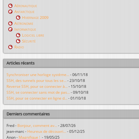
Aéronautique
Antarctique
Hivernage 2009
Astronomie
Informatique
Logiciel libre
Sécurité
Radio
Articles récents
Synchroniser une horloge système...
-
06/11/18
SSH, des tunnels pour tous les se...
-
23/10/18
Reverse SSH, pour se connecter à...
-
15/10/18
SSH, se connecter sans mot de pas...
-
09/10/18
SSH, pour se connecter en ligne d...
-
01/10/18
Derniers commentaires
Fred
-
Bonjour, comment av...
-
28/07/26
jean-marc
-
Heureux de découvri...
-
05/12/25
Anon
-
Magnifique !
-
19/05/25