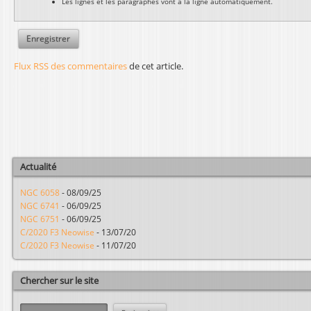
Les lignes et les paragraphes vont à la ligne automatiquement.
Flux RSS des commentaires
de cet article.
Actualité
NGC 6058
-
08/09/25
NGC 6741
-
06/09/25
NGC 6751
-
06/09/25
C/2020 F3 Neowise
-
13/07/20
C/2020 F3 Neowise
-
11/07/20
Chercher sur le site
R