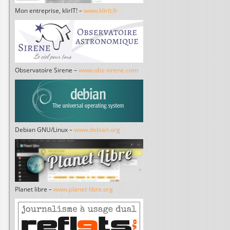
Mon entreprise, klirIT! –
www.klirit.fr
Observatoire Sirene –
www.obs-sirene.com
Debian GNU/Linux –
www.debian.org
Planet libre –
www.planet-libre.org