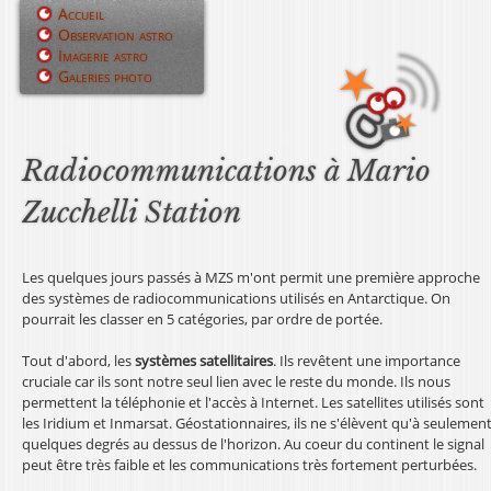
Jump to navigation
Accueil
Observation astro
M
Imagerie astro
Galeries photo
e
n
u
Radiocommunications à Mario
p
Zucchelli Station
r
i
Les quelques jours passés à MZS m'ont permit une première approche
des systèmes de radiocommunications utilisés en Antarctique. On
n
pourrait les classer en 5 catégories, par ordre de portée.
c
Tout d'abord, les
systèmes satellitaires
. Ils revêtent une importance
cruciale car ils sont notre seul lien avec le reste du monde. Ils nous
i
permettent la téléphonie et l'accès à Internet. Les satellites utilisés sont
les Iridium et Inmarsat. Géostationnaires, ils ne s'élèvent qu'à seulemen
p
quelques degrés au dessus de l'horizon. Au coeur du continent le signal
peut être très faible et les communications très fortement perturbées.
a