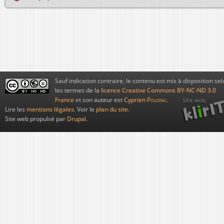
Sauf indication contraire, le contenu est mis à disposition sel
les termes de la
licence Creative Commons BY-NC-ND 3.0
France
et son auteur est
Cyprien
Pouzenc
.
Lire les
mentions légales
. Voir le
plan du site
.
Site web propulsé par
Drupal
.