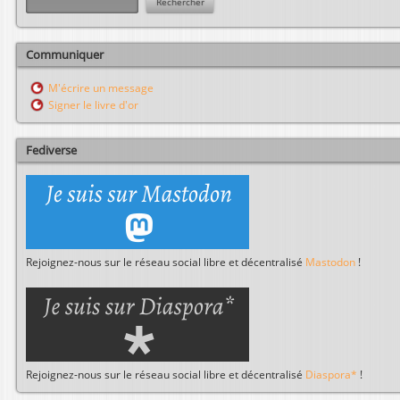
e
c
h
Communiquer
e
r
M'écrire un message
c
Signer le livre d'or
h
e
r
Fediverse
Rejoignez-nous sur le réseau social libre et décentralisé
Mastodon
!
Rejoignez-nous sur le réseau social libre et décentralisé
Diaspora*
!