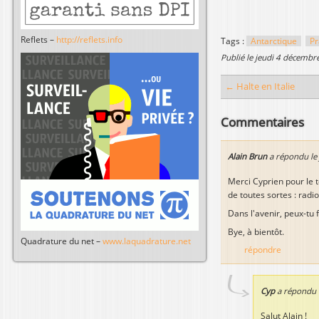
Reflets –
http://reflets.info
Tags :
Antarctique
Pr
publié le
jeudi 4 décembr
← Halte en Italie
Commentaires
Alain Brun
a répondu le
Merci Cyprien pour le 
de toutes sortes : radi
Dans l'avenir, peux-tu
Bye, à bientôt.
Quadrature du net –
www.laquadrature.net
répondre
Cyp
a répondu 
Salut Alain !