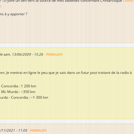
é : ci-joint un lien vers la source de mes tablettes concernant L'Antarctique :
www.
t
ns à y apporter ?
le
sam, 13/06/2009 - 15:26
PERMALIEN
ien. Je mettrai en ligne le peu que je sais dans un futur post traitant de la radio à
 Concordia : 1 200 km
- Mc Murdo : ~350 km
urdo - Concordia : ~1 300 km
1/11/2021 - 11:05
PERMALIEN