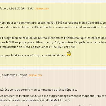
le
ven, 12/06/2009 - 15:01
PERMALIEN
merci pour ton commentaire et ton intérêt. 8245 correspond bien à Concordia, ce
leurs dans tes tablettes : « Dôme Charlie » correspond au lieu d'implantation de la
1 il s'agit bien de celle de Mc Murdo. Néanmoins il semblerait que les hélicos de
que la VHF ne porte plus suffisamment ; d'où, peut-être, l'appellation « Terra No
u d'implantation de MZS). La fréquence HF de MZS est 8738.
r un peu éclairé sans avoir trop raconté de bêtises.
, 12/06/2009 - 23:08
PERMALIEN
ntérêt que tu as porté à mon commentaire et à sa réponse.
r les différentes informations. Cela me surprenait également sachant que TNB est
ontre je ne sais pas combien cela fait de Mc Murdo ??