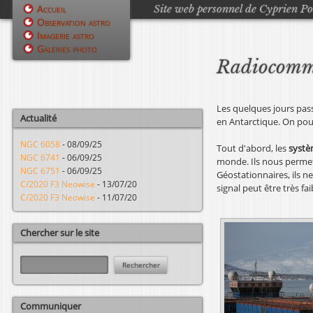
Site web personnel de Cyprien P
Accueil
Observation astro
M
Imagerie astro
Galeries photo
e
Radiocommu
n
u
Les quelques jours pa
Actualité
en Antarctique. On pour
p
NGC 6058
-
08/09/25
Tout d'abord, les
systèm
r
NGC 6741
-
06/09/25
monde. Ils nous permette
NGC 6751
-
06/09/25
Géostationnaires, ils n
i
C/2020 F3 Neowise
-
13/07/20
signal peut être très f
C/2020 F3 Neowise
-
11/07/20
n
c
Chercher sur le site
i
R
e
p
c
h
a
Communiquer
e