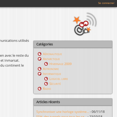
Se connecter
nications utilisés
Catégories
Aéronautique
ien avec le reste du
Antarctique
m et Inmarsat.
Hivernage 2009
 du continent le
Astronomie
Informatique
Logiciel libre
Sécurité
Radio
Articles récents
Synchroniser une horloge système...
-
06/11/18
SSH, des tunnels pour tous les se...
-
23/10/18