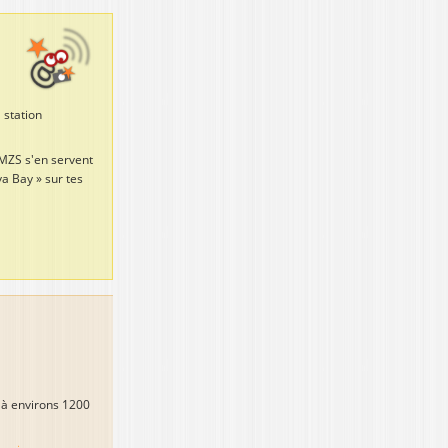
 station
 MZS s'en servent
va Bay » sur tes
 à environs 1200