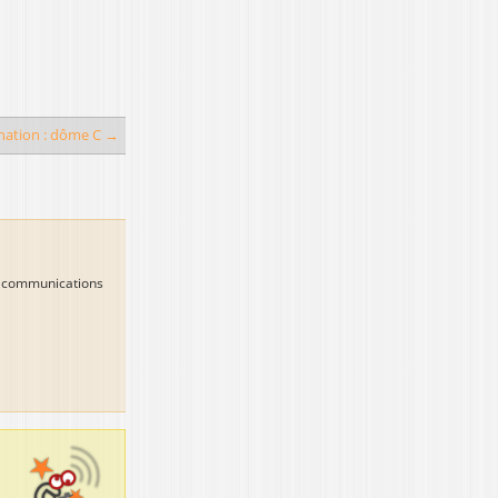
nation : dôme C →
es communications