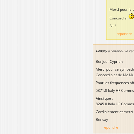
Merci pour le
Concordia.
A+ !
répondre
Bensay
a répondu le
ven
Bonjour Cyprien,
Merci pour ce sympathi
Concordia et de Mc Mu
Pour les fréquences affi
5371.0 Italy HF Comms
Ainsi que :
8245.0 Italy HF Comms
Cordialement et merci
Bensay
répondre