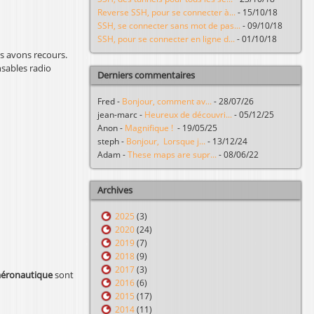
Reverse SSH, pour se connecter à...
-
15/10/18
SSH, se connecter sans mot de pas...
-
09/10/18
SSH, pour se connecter en ligne d...
-
01/10/18
 avons recours.
nsables radio
Derniers commentaires
Fred
-
Bonjour, comment av...
-
28/07/26
jean-marc
-
Heureux de découvri...
-
05/12/25
Anon
-
Magnifique !
-
19/05/25
steph
-
Bonjour, Lorsque j...
-
13/12/24
Adam
-
These maps are supr...
-
08/06/22
Archives
2025
(3)
2020
(24)
2019
(7)
2018
(9)
2017
(3)
aéronautique
sont
2016
(6)
2015
(17)
2014
(11)