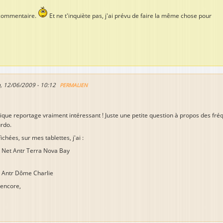
 commentaire.
Et ne t'inquiète pas, j'ai prévu de faire la même chose pour
, 12/06/2009 - 10:12
PERMALIEN
que reportage vraiment intéressant ! Juste une petite question à propos des fr
rdo.
chées, sur mes tablettes, j'ai :
 Net Antr Terra Nova Bay
 Antr Dôme Charlie
 encore,