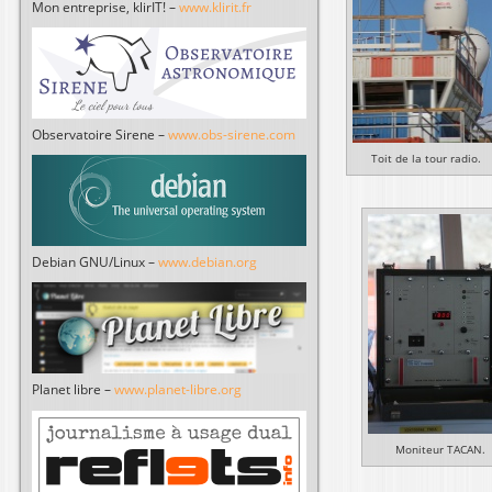
Mon entreprise, klirIT! –
www.klirit.fr
Observatoire Sirene –
www.obs-sirene.com
Toit de la tour radio.
Debian GNU/Linux –
www.debian.org
Planet libre –
www.planet-libre.org
Moniteur TACAN.