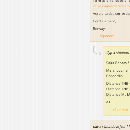
Tu m'as en effet éclair
valve.com/antarctica.tx
Aurais-tu des correctio
Cordialement,
Bensay
répondre
Cyp
a répondu 
Salut Bensay !
Merci pour le l
Concordia.
Distance TNB -
Distance TNB 
Distance Mc M
A+ !
répondre
dav
a répondu le
jeu, 1