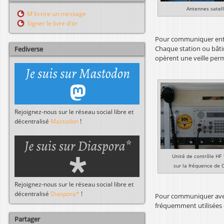
Antennes satell
l
r
M'écrire un message
c
Signer le livre d'or
h
e
Pour communiquer entre
r
Chaque station ou bâtim
Fediverse
opèrent une veille per
Rejoignez-nous sur le réseau social libre et
décentralisé
Mastodon
!
Unité de contrôle HF 
sur la fréquence de 
Rejoignez-nous sur le réseau social libre et
décentralisé
Diaspora*
!
Pour communiquer avec 
fréquemment utilisées d
Partager