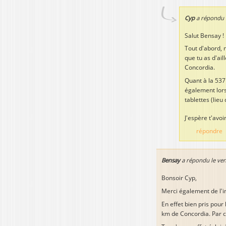
Cyp
a répondu 
Salut Bensay !
Tout d'abord, 
que tu as d'ail
Concordia.
Quant à la 537
également lors
tablettes (lie
J'espère t'avoi
répondre
Bensay
a répondu le
ven
Bonsoir Cyp,
Merci également de l'i
En effet bien pris pou
km de Concordia. Par c