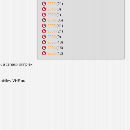
2013
(21)
2012
(3)
2010
(1)
2009
(35)
2008
(41)
2007
(21)
2006
(9)
2005
(10)
2004
(16)
2003
(12)
F
, à canaux simplex
mobiles,
VHF ou