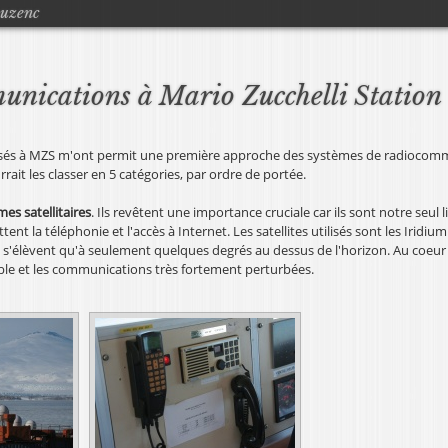
Jump to navigation
ouzenc
nications à Mario Zucchelli Station
ssés à MZS m'ont permit une première approche des systèmes de radiocommu
rait les classer en 5 catégories, par ordre de portée.
es satellitaires
. Ils revêtent une importance cruciale car ils sont notre seul l
nt la téléphonie et l'accès à Internet. Les satellites utilisés sont les Iridiu
e s'élèvent qu'à seulement quelques degrés au dessus de l'horizon. Au coeur
aible et les communications très fortement perturbées.