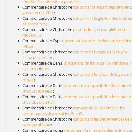
modèle i5 en utilisation poussée
;
Commentaire de Christophe
concernant l'impact des différent
gouverneurs CPU
;
Commentaire de Christophe
concernant la gestion des touche
de raccourcis
;
Commentaire de Christophe
pour un long et complet test du
modèle i5
;
Commentaire de Cyp
concernant la durée de démarrage et le cl
milieu
;
Commentaire de Christophe
concernant l'usage d'un noyau
Linux plus récent
;
Commentaire de Denis
concernant l'installation de Windows 7
avec les pilotes
;
Commentaire de Christophe
concernant le retrait du logo sur l
coque
;
Commentaire de Denis
concernant la disponibilité de ce modèl
chez Laptop Plus
;
Commentaire de Denis
concernant la disponibilité de ce modèl
chez Obsidian-PC
;
Commentaire de Christophe
comparant l'autonomie et les
performances des modèles i3 et i5
;
Commentaire de Christophe
concernant les performances de l
carte graphique
;
Commentaire de numa
concernant la similitude des ordinateu