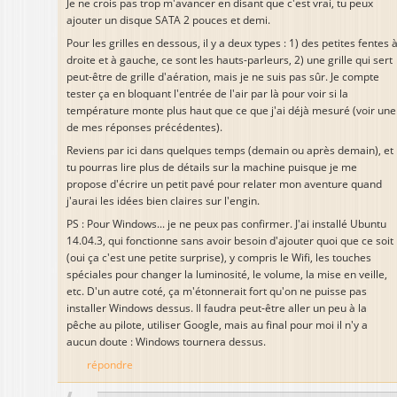
Je ne crois pas trop m'avancer en disant que c'est vrai, tu peux
ajouter un disque SATA 2 pouces et demi.
Pour les grilles en dessous, il y a deux types : 1) des petites fentes 
droite et à gauche, ce sont les hauts-parleurs, 2) une grille qui sert
peut-être de grille d'aération, mais je ne suis pas sûr. Je compte
tester ça en bloquant l'entrée de l'air par là pour voir si la
température monte plus haut que ce que j'ai déjà mesuré (voir une
de mes réponses précédentes).
Reviens par ici dans quelques temps (demain ou après demain), et
tu pourras lire plus de détails sur la machine puisque je me
propose d'écrire un petit pavé pour relater mon aventure quand
j'aurai les idées bien claires sur l'engin.
PS : Pour Windows... je ne peux pas confirmer. J'ai installé Ubuntu
14.04.3, qui fonctionne sans avoir besoin d'ajouter quoi que ce soit
(oui ça c'est une petite surprise), y compris le Wifi, les touches
spéciales pour changer la luminosité, le volume, la mise en veille,
etc. D'un autre coté, ça m'étonnerait fort qu'on ne puisse pas
installer Windows dessus. Il faudra peut-être aller un peu à la
pêche au pilote, utiliser Google, mais au final pour moi il n'y a
aucun doute : Windows tournera dessus.
répondre