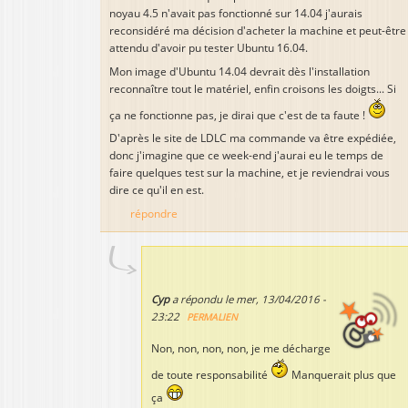
noyau 4.5 n'avait pas fonctionné sur 14.04 j'aurais
reconsidéré ma décision d'acheter la machine et peut-être
attendu d'avoir pu tester Ubuntu 16.04.
Mon image d'Ubuntu 14.04 devrait dès l'installation
reconnaître tout le matériel, enfin croisons les doigts... Si
ça ne fonctionne pas, je dirai que c'est de ta faute !
D'après le site de LDLC ma commande va être expédiée,
donc j'imagine que ce week-end j'aurai eu le temps de
faire quelques test sur la machine, et je reviendrai vous
dire ce qu'il en est.
répondre
Cyp
a répondu le
mer, 13/04/2016 -
23:22
PERMALIEN
Non, non, non, non, je me décharge
de toute responsabilité
Manquerait plus que
ça