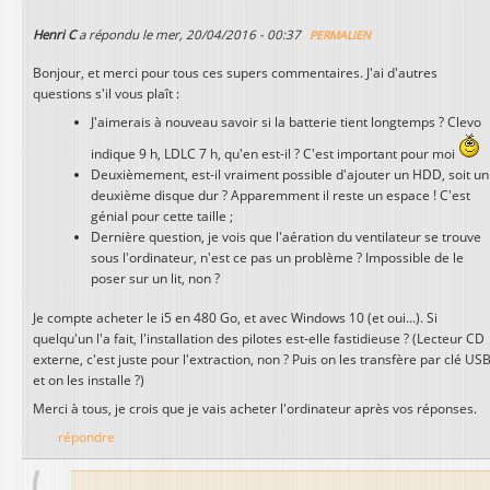
Henri C
a répondu le
mer, 20/04/2016 - 00:37
PERMALIEN
Bonjour, et merci pour tous ces supers commentaires. J'ai d'autres
questions s'il vous plaît :
J'aimerais à nouveau savoir si la batterie tient longtemps ? Clevo
indique 9 h, LDLC 7 h, qu'en est-il ? C'est important pour moi
Deuxièmement, est-il vraiment possible d'ajouter un HDD, soit un
deuxième disque dur ? Apparemment il reste un espace ! C'est
génial pour cette taille ;
Dernière question, je vois que l'aération du ventilateur se trouve
sous l'ordinateur, n'est ce pas un problème ? Impossible de le
poser sur un lit, non ?
Je compte acheter le i5 en 480 Go, et avec Windows 10 (et oui...). Si
quelqu'un l'a fait, l'installation des pilotes est-elle fastidieuse ? (Lecteur CD
externe, c'est juste pour l'extraction, non ? Puis on les transfère par clé US
et on les installe ?)
Merci à tous, je crois que je vais acheter l'ordinateur après vos réponses.
répondre