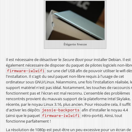
Élégante finesse
Il est nécessaire de désactiver le
Secure Boot
pour installer Debian. Il est
également nécessaire de disposer du paquet de pilotes logiciels non-libr
sur une clef USB afin de pouvoir utiliser le wifi dè
firmware-iwlwifi
l'installation. Il s'agit du seul paquet non-libre requis à l'usage de cet
ordinateur sous GNU/Linux. Néanmoins, une fois l'installation réalisée, l
support matériel n'est pas idéal. Notamment, les touches de raccourcis 
fonctionnent pas et l'écran est mal reconnu. L'ensemble des problèmes
rencontrés provient du mauvais support de la plateforme Intel Skylake,
récente, par le noyau Linux 3.16, plus ancien. Pour résoudre cela, il suffit
d'activer les dépôts
afin d'installer le noyau 4.4
jessie-backports
(ainsi que le paquet
rétro-porté). Ainsi, tout
firmware-iwlwifi
fonctionne parfaitement !
La résolution de 1080p est peut-être un peu excessive pour un écran de