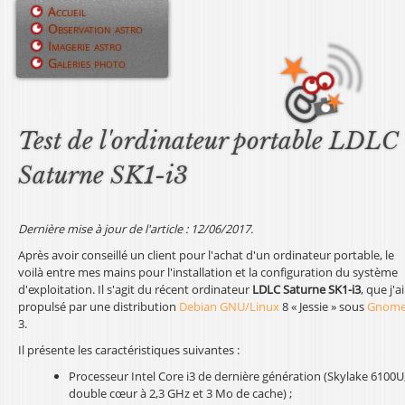
Jump to navigation
Accueil
Observation astro
M
Imagerie astro
Galeries photo
e
n
u
Test de l'ordinateur portable LDLC
p
Saturne SK1-i3
r
i
Dernière mise à jour de l'article : 12/06/2017.
Après avoir conseillé un client pour l'achat d'un ordinateur portable, le
n
voilà entre mes mains pour l'installation et la configuration du système
d'exploitation. Il s'agit du récent ordinateur
LDLC Saturne SK1-i3
, que j'ai
c
propulsé par une distribution
Debian GNU/Linux
8 « Jessie » sous
Gnom
3.
i
Il présente les caractéristiques suivantes :
p
Processeur Intel Core i3 de dernière génération (Skylake 6100U
a
double cœur à 2,3 GHz et 3 Mo de cache) ;