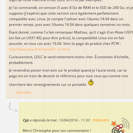
Je l'ai commandé, en version i5 avec 8 Go de RAM et le SSD de 240 Go, et j
suppose (j'espère) que cette version sera également parfaitement
compatible avec Linux. Je compte l'utiliser avec Ubuntu 14.04 dans un
premier temps, puis avec Ubuntu 16.04 dans quelques semaines ou mois.
Étant donné, comme l'a fait remarquer Mathias, qu'il s'agit d'un iNote U93
(en fait un U931-M2 pour être précis), la compatibilité Linux est en fait
assurée, en tous cas avec 16.04. Voici la page du produit chez PCW :
http://www.pcw.fr/shop/u931-v2.html
Curieusement, LDLC le vend nettement moins cher. Économies d'échelle,
probablement.
Je reviendrai poster mon avis sur le produit quand je l'aurai testé, car ta
page est en train de devenir la référence pour tous ceux qui comme moi
cherchent des renseignements sur ce portable.
répondre
Cyp
a répondu le
mer, 13/04/2016 - 11:33
PERMALIEN
Merci Christophe pour ton commentaire !