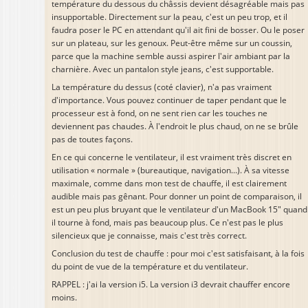
température du dessous du châssis devient désagréable mais pas
insupportable. Directement sur la peau, c'est un peu trop, et il
faudra poser le PC en attendant qu'il ait fini de bosser. Ou le poser
sur un plateau, sur les genoux. Peut-être même sur un coussin,
parce que la machine semble aussi aspirer l'air ambiant par la
charnière. Avec un pantalon style jeans, c'est supportable.
La température du dessus (coté clavier), n'a pas vraiment
d'importance. Vous pouvez continuer de taper pendant que le
processeur est à fond, on ne sent rien car les touches ne
deviennent pas chaudes. À l'endroit le plus chaud, on ne se brûle
pas de toutes façons.
En ce qui concerne le ventilateur, il est vraiment très discret en
utilisation « normale » (bureautique, navigation...). À sa vitesse
maximale, comme dans mon test de chauffe, il est clairement
audible mais pas gênant. Pour donner un point de comparaison, il
est un peu plus bruyant que le ventilateur d'un MacBook 15" quand
il tourne à fond, mais pas beaucoup plus. Ce n'est pas le plus
silencieux que je connaisse, mais c'est très correct.
Conclusion du test de chauffe : pour moi c'est satisfaisant, à la fois
du point de vue de la température et du ventilateur.
RAPPEL : j'ai la version i5. La version i3 devrait chauffer encore
moins.