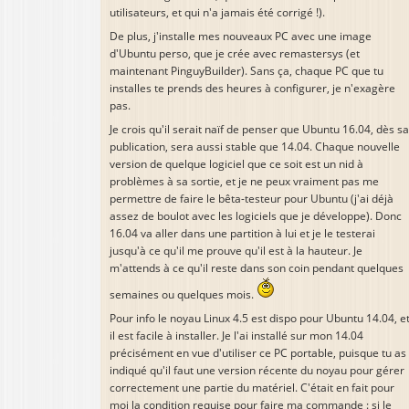
utilisateurs, et qui n'a jamais été corrigé !).
De plus, j'installe mes nouveaux PC avec une image
d'Ubuntu perso, que je crée avec remastersys (et
maintenant PinguyBuilder). Sans ça, chaque PC que tu
installes te prends des heures à configurer, je n'exagère
pas.
Je crois qu'il serait naïf de penser que Ubuntu 16.04, dès sa
publication, sera aussi stable que 14.04. Chaque nouvelle
version de quelque logiciel que ce soit est un nid à
problèmes à sa sortie, et je ne peux vraiment pas me
permettre de faire le bêta-testeur pour Ubuntu (j'ai déjà
assez de boulot avec les logiciels que je développe). Donc
16.04 va aller dans une partition à lui et je le testerai
jusqu'à ce qu'il me prouve qu'il est à la hauteur. Je
m'attends à ce qu'il reste dans son coin pendant quelques
semaines ou quelques mois.
Pour info le noyau Linux 4.5 est dispo pour Ubuntu 14.04, e
il est facile à installer. Je l'ai installé sur mon 14.04
précisément en vue d'utiliser ce PC portable, puisque tu as
indiqué qu'il faut une version récente du noyau pour gérer
correctement une partie du matériel. C'était en fait pour
moi la condition requise pour faire ma commande : si le