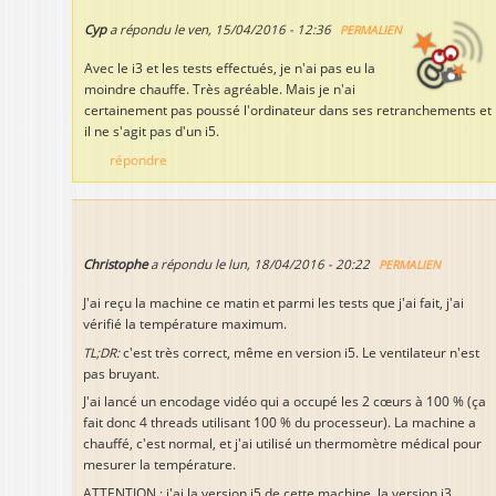
Cyp
a répondu le
ven, 15/04/2016 - 12:36
PERMALIEN
Avec le i3 et les tests effectués, je n'ai pas eu la
moindre chauffe. Très agréable. Mais je n'ai
certainement pas poussé l'ordinateur dans ses retranchements et
il ne s'agit pas d'un i5.
répondre
Christophe
a répondu le
lun, 18/04/2016 - 20:22
PERMALIEN
J'ai reçu la machine ce matin et parmi les tests que j'ai fait, j'ai
vérifié la température maximum.
TL;DR:
c'est très correct, même en version i5. Le ventilateur n'est
pas bruyant.
J'ai lancé un encodage vidéo qui a occupé les 2 cœurs à 100 % (ça
fait donc 4 threads utilisant 100 % du processeur). La machine a
chauffé, c'est normal, et j'ai utilisé un thermomètre médical pour
mesurer la température.
ATTENTION : j'ai la version i5 de cette machine, la version i3