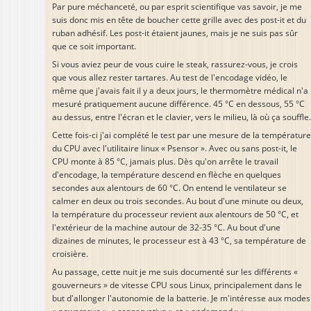
Par pure méchanceté, ou par esprit scientifique vas savoir, je me
suis donc mis en tête de boucher cette grille avec des post-it et du
ruban adhésif. Les post-it étaient jaunes, mais je ne suis pas sûr
que ce soit important.
Si vous aviez peur de vous cuire le steak, rassurez-vous, je crois
que vous allez rester tartares. Au test de l'encodage vidéo, le
même que j'avais fait il y a deux jours, le thermomètre médical n'a
mesuré pratiquement aucune différence. 45 °C en dessous, 55 °C
au dessus, entre l'écran et le clavier, vers le milieu, là où ça souffle.
Cette fois-ci j'ai complété le test par une mesure de la température
du CPU avec l'utilitaire linux « Psensor ». Avec ou sans post-it, le
CPU monte à 85 °C, jamais plus. Dès qu'on arrête le travail
d'encodage, la température descend en flèche en quelques
secondes aux alentours de 60 °C. On entend le ventilateur se
calmer en deux ou trois secondes. Au bout d'une minute ou deux,
la température du processeur revient aux alentours de 50 °C, et
l'extérieur de la machine autour de 32-35 °C. Au bout d'une
dizaines de minutes, le processeur est à 43 °C, sa température de
croisière.
Au passage, cette nuit je me suis documenté sur les différents «
gouverneurs » de vitesse CPU sous Linux, principalement dans le
but d'allonger l'autonomie de la batterie. Je m'intéresse aux modes