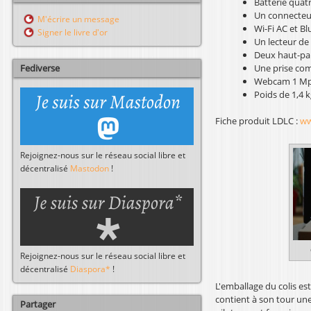
Batterie quatr
l
r
Un connecteur
M'écrire un message
c
Wi-Fi AC et Bl
Signer le livre d'or
h
Un lecteur de
e
Deux haut-par
r
Fediverse
Une prise com
Webcam 1 Mpx 
Poids de 1,4 k
Fiche produit LDLC :
ww
Rejoignez-nous sur le réseau social libre et
décentralisé
Mastodon
!
Rejoignez-nous sur le réseau social libre et
décentralisé
Diaspora*
!
L'emballage du colis es
contient à son tour une
Partager