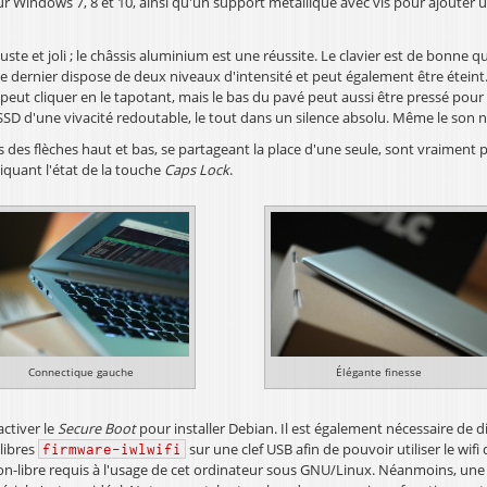
ur Windows 7, 8 et 10, ainsi qu'un support métallique avec vis pour ajouter u
buste et joli ; le châssis aluminium est une réussite. Le clavier est de bonne qu
 Ce dernier dispose de deux niveaux d'intensité et peut également être éteint
 peut cliquer en le tapotant, mais le bas du pavé peut aussi être pressé pour 
 SSD d'une vivacité redoutable, le tout dans un silence absolu. Même le son n
des flèches haut et bas, se partageant la place d'une seule, sont vraiment pet
diquant l'état de la touche
Caps Lock
.
Connectique gauche
Élégante finesse
activer le
Secure Boot
pour installer Debian. Il est également nécessaire de 
-libres
sur une clef USB afin de pouvoir utiliser le wifi dè
firmware-iwlwifi
on-libre requis à l'usage de cet ordinateur sous GNU/Linux. Néanmoins, une fo