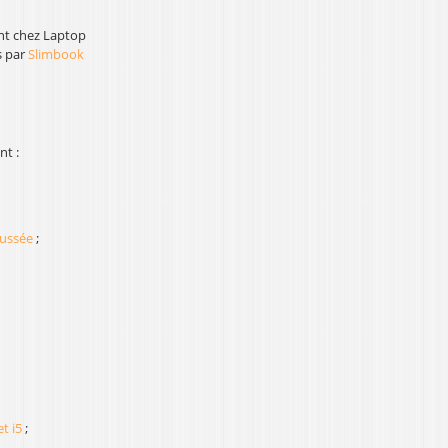
ent chez Laptop
s par
Slimbook
nt :
oussée
;
t i5
;