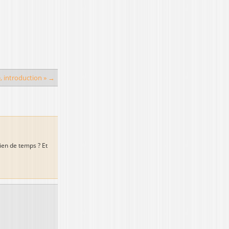
, introduction » →
ien de temps ? Et