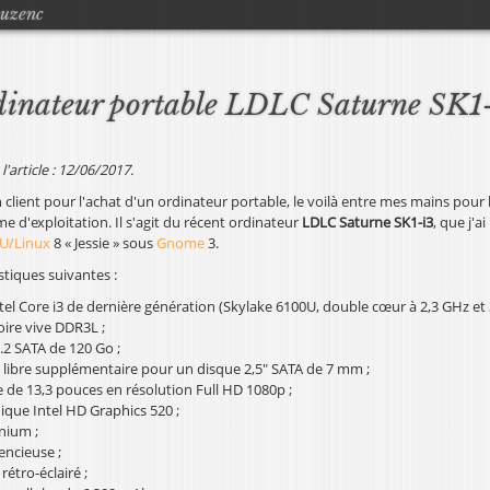
Jump to navigation
ouzenc
ordinateur portable LDLC Saturne SK1
l'article : 12/06/2017.
 client pour l'achat d'un ordinateur portable, le voilà entre mes mains pour l'
e d'exploitation. Il s'agit du récent ordinateur
LDLC Saturne SK1-i3
, que j'a
U/Linux
8 « Jessie » sous
Gnome
3.
istiques suivantes :
tel Core i3 de dernière génération (Skylake 6100U, double cœur à 2,3 GHz et 
ire vive DDR3L ;
2 SATA de 120 Go ;
ibre supplémentaire pour un disque 2,5" SATA de 7 mm ;
e de 13,3 pouces en résolution Full HD 1080p ;
ique Intel HD Graphics 520 ;
nium ;
lencieuse ;
rétro-éclairé ;