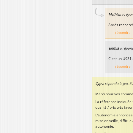
Mathias
a répo
Après recherche
répondre
ekimia
a répon
C'est un U931 
répondre
Cyp
a répondu le
jeu, 3
Merci pour vos comme
La référence indiquée s
qualité / prix très favor
L'autonomie annoncée pa
mise en veille, difficil
autonomie.