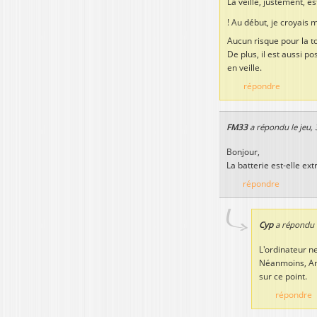
La veille, justement, e
! Au début, je croyais
Aucun risque pour la t
De plus, il est aussi 
en veille.
répondre
FM33
a répondu le
jeu,
Bonjour,
La batterie est-elle extr
répondre
Cyp
a répondu 
L'ordinateur n
Néanmoins, Any
sur ce point.
répondre