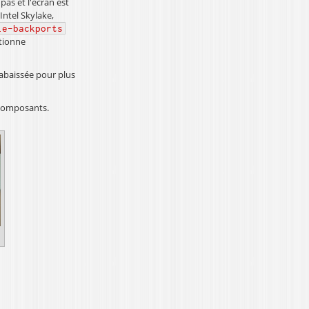
pas et l'écran est
ntel Skylake,
ie-backports
ctionne
 abaissée pour plus
 composants.