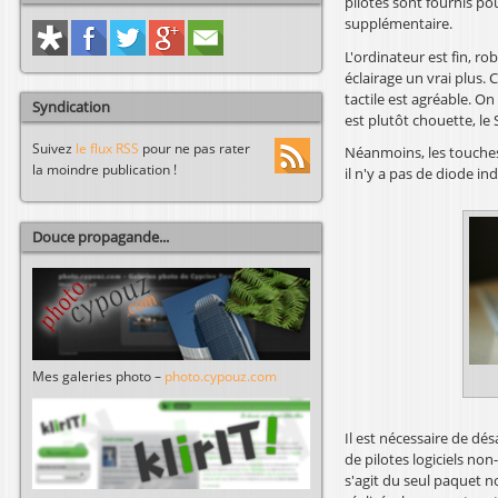
pilotes sont fournis po
supplémentaire.
L'ordinateur est fin, ro
éclairage un vrai plus.
tactile est agréable. On
Syndication
est plutôt chouette, le
Suivez
le flux RSS
pour ne pas rater
Néanmoins, les touches 
la moindre publication !
il n'y a pas de diode in
Douce propagande...
Mes galeries photo –
photo.cypouz.com
Il est nécessaire de dés
de pilotes logiciels non
s'agit du seul paquet n