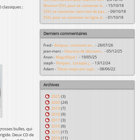
Reverse SSH, pour se connecter à...
-
15/10/18
 classiques ;
SSH, se connecter sans mot de pas...
-
09/10/18
SSH, pour se connecter en ligne d...
-
01/10/18
Derniers commentaires
Fred
-
Bonjour, comment av...
-
28/07/26
jean-marc
-
Heureux de découvri...
-
05/12/25
Anon
-
Magnifique !
-
19/05/25
steph
-
Bonjour, Lorsque j...
-
13/12/24
Adam
-
These maps are supr...
-
08/06/22
Archives
2025
(3)
2020
(24)
2019
(7)
2018
(9)
2017
(3)
2016
(6)
rosses bulles, qui
2015
(17)
 rigide. Deux CD de
2014
(11)