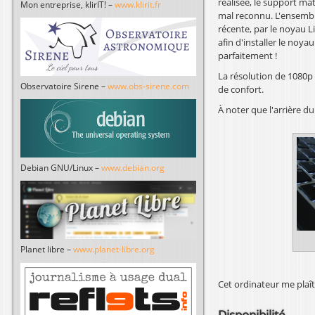
réalisée, le support ma
Mon entreprise, klirIT! –
www.klirit.fr
mal reconnu. L'ensembl
récente, par le noyau Li
afin d'installer le noya
parfaitement !
La résolution de 1080p 
Observatoire Sirene –
www.obs-sirene.com
de confort.
À noter que l'arrière 
Debian GNU/Linux –
www.debian.org
Planet libre –
www.planet-libre.org
Cet ordinateur me plaît 
Disponibilité