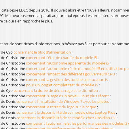
 catalogue LDLC depuis 2016. Il pouvait alors être trouvé ailleurs, notamm
PC. Malheureusement, il paraît aujourd'hui épuisé. Les ordinateurs proposé
 ce qui s'en rapproche le plus.
 article sont riches d'informations, n'hésitez pas à les parcourir ! Notamme
 de Cyp
concernant le bloc d'alimentation
;
 de Christophe
concernant l'état de chauffe du modèle i5
;
 de Christophe
concernant l'autonomie apparente du modèle i5
;
 de Christophe
concernant l'autonomie réelle du modèle i5 en utilisation p
 de Christophe
concernant l'impact des différents gouverneurs CPU
;
 de Christophe
concernant la gestion des touches de raccourcis
;
 de Christophe
pour un long et complet test du modèle i5
;
 de Cyp
concernant la durée de démarrage et le clic milieu
;
 de Christophe
concernant l'usage d'un noyau Linux plus récent
;
 de Denis
concernant l'installation de Windows 7 avec les pilotes
;
 de Christophe
concernant le retrait du logo sur la coque
;
 de Denis
concernant la disponibilité de ce modèle chez Laptop Plus
;
 de Denis
concernant la disponibilité de ce modèle chez Obsidian-PC
;
 de Christophe
comparant l'autonomie et les performances des modèles i3 e
 de Christophe
concernant les performances de la carte graphique
;