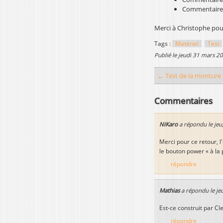
Commentaire
Merci à Christophe po
Tags :
Matériel
Test
publié le
jeudi 31 mars 2
← Test de la monture
Commentaires
NiKaro
a répondu le
jeu
Merci pour ce retour, l
le bouton power « à la
répondre
Mathias
a répondu le
je
Est-ce construit par Cl
répondre