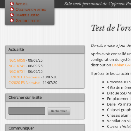
Site web personnel de Cyprien P
Accueil
Observation astro
M
Imagerie astro
Galeries photo
e
Test de l'
n
u
Dernière mise à jour de 
Actualité
p
Après avoir conseillé un
configuration du systèm
NGC 6058
-
08/09/25
r
distribution
Debian GN
NGC 6741
-
06/09/25
NGC 6751
-
06/09/25
Il présente les caractér
i
C/2020 F3 Neowise
-
13/07/20
Processeur In
C/2020 F3 Neowise
-
11/07/20
n
4 Go de mémo
Disque SSD M.
c
Chercher sur le site
Emplacement l
Dalle IPS mat
i
R
Chipset graph
e
Châssis alumi
p
c
Ventilation si
h
a
Clavier
chiclet
Communiquer
e