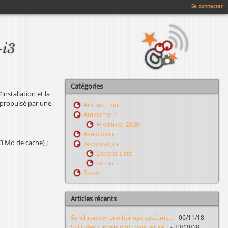
Se connecter
-i3
Catégories
installation et la
i propulsé par une
Aéronautique
Antarctique
Hivernage 2009
Astronomie
3 Mo de cache) ;
Informatique
Logiciel libre
Sécurité
Radio
Articles récents
Synchroniser une horloge système...
-
06/11/18
SSH, des tunnels pour tous les se...
-
23/10/18