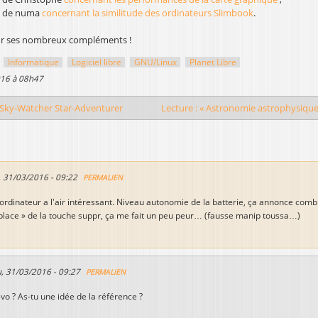
 de numa
concernant la similitude des ordinateurs Slimbook
.
ur ses nombreux compléments !
Informatique
Logiciel libre
GNU/Linux
Planet Libre
016 à 08h47
 Sky-Watcher Star-Adventurer
Lecture : « Astronomie astrophysique
, 31/03/2016 - 09:22
PERMALIEN
'ordinateur a l'air intéressant. Niveau autonomie de la batterie, ça annonce comb
 place » de la touche suppr, ça me fait un peu peur… (fausse manip toussa…)
u, 31/03/2016 - 09:27
PERMALIEN
evo ? As-tu une idée de la référence ?