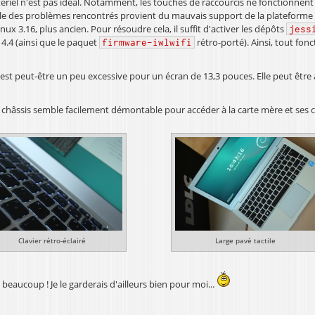
tériel n'est pas idéal. Notamment, les touches de raccourcis ne fonctionnent 
e des problèmes rencontrés provient du mauvais support de la plateforme I
nux 3.16, plus ancien. Pour résoudre cela, il suffit d'activer les dépôts
jess
u 4.4 (ainsi que le paquet
rétro-porté). Ainsi, tout fon
firmware-iwlwifi
est peut-être un peu excessive pour un écran de 13,3 pouces. Elle peut être
du châssis semble facilement démontable pour accéder à la carte mère et ses
Clavier rétro-éclairé
Large pavé tactile
beaucoup ! Je le garderais d'ailleurs bien pour moi...