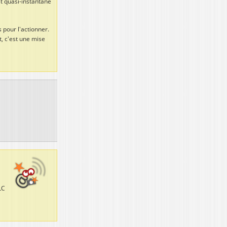
st quasi-instantané
 pour l'actionner.
t, c'est une mise
LC