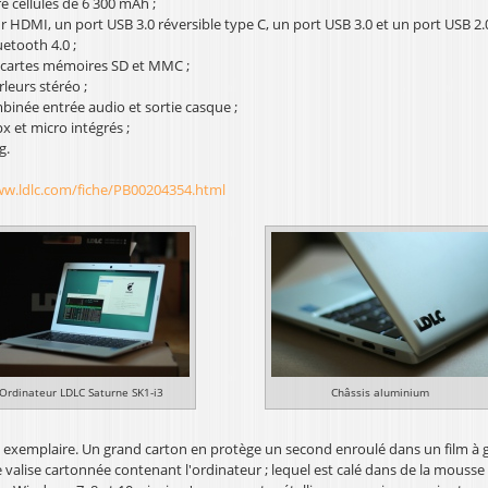
e cellules de 6 300 mAh ;
 HDMI, un port USB 3.0 réversible type C, un port USB 3.0 et un port USB 2.0
uetooth 4.0 ;
 cartes mémoires SD et MMC ;
leurs stéréo ;
binée entrée audio et sortie casque ;
et micro intégrés ;
g.
w.ldlc.com/fiche/PB00204354.html
Ordinateur LDLC Saturne SK1-i3
Châssis aluminium
t exemplaire. Un grand carton en protège un second enroulé dans un film à g
 valise cartonnée contenant l'ordinateur ; lequel est calé dans de la mousse