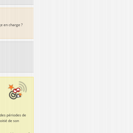
ge en charge ?
c des périodes de
moitié de son