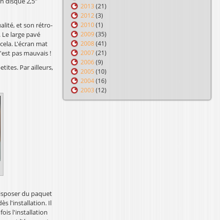
n disque 2,5"
2013
(21)
2012
(3)
alité, et son rétro-
2010
(1)
. Le large pavé
2009
(35)
cela. L'écran mat
2008
(41)
'est pas mauvais !
2007
(21)
2006
(9)
ites. Par ailleurs,
2005
(10)
2004
(16)
2003
(12)
disposer du paquet
s l'installation. Il
is l'installation