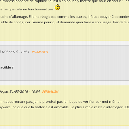
st impressionnante de rapidité ; aussi bien pour s'y mettre que pour en sortir. C'e
 même que cela ne fonctionnait pas
ouche d'allumage. Elle ne réagit pas comme les autres, il faut appuyer 2 secondes
possible de configurer Gnome pour qu'il demande quoi faire à son usage. Par défau
 31/03/2016 - 10:31
PERMALIEN
actible ?
le
jeu, 31/03/2016 - 10:54
PERMALIEN
e m'appartenant pas, je ne prendrai pas le risque de vérifier par moi-même.
ware indique que la batterie est amovible. Le plus simple reste d'interroger LD