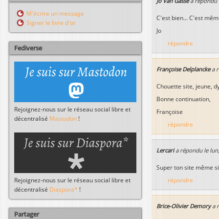
Jo Van Gasse
a répondu 
l
r
M'écrire un message
c
C'est bien... C'est mêm
Signer le livre d'or
h
Jo
e
répondre
r
Fediverse
Françoise Delplancke
a 
Chouette site, jeune, d
Bonne continuation,
Rejoignez-nous sur le réseau social libre et
Françoise
décentralisé
Mastodon
!
répondre
Lercari
a répondu le
lun
Super ton site même si 
Rejoignez-nous sur le réseau social libre et
répondre
décentralisé
Diaspora*
!
Brice-Olivier Demory
a 
Partager