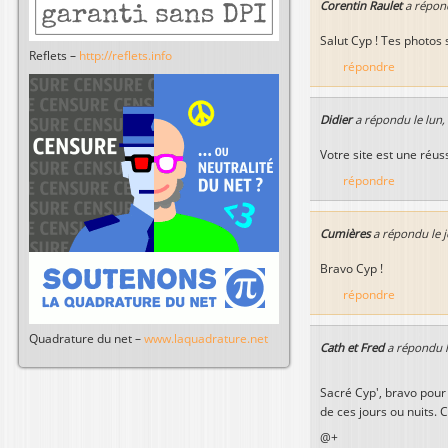
Corentin Raulet
a répon
Salut Cyp ! Tes photos 
Reflets –
http://reflets.info
répondre
Didier
a répondu le
lun,
Votre site est une réuss
répondre
Cumières
a répondu le
Bravo Cyp !
répondre
Quadrature du net –
www.laquadrature.net
Cath et Fred
a répondu 
Sacré Cyp', bravo pour 
de ces jours ou nuits.
@+