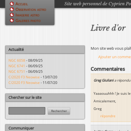
Site web personnel de Cyprien P
Accueil
Observation astro
M
Imagerie astro
Galeries photo
e
Livre d'or
n
u
Mon site web vous plaît
Actualité
p
Ajouter un comme
NGC 6058
-
08/09/25
r
NGC 6741
-
06/09/25
Commentaires
NGC 6751
-
06/09/25
i
C/2020 F3 Neowise
-
13/07/20
Greg Giuliani
a répondu
C/2020 F3 Neowise
-
11/07/20
n
Yaaaouuhhh ! Je suis le
c
Chercher sur le site
Amicalement,
i
R
Greg
e
p
répondre
c
h
a
Communiquer
e