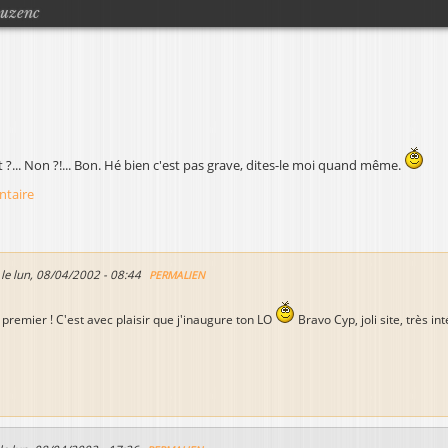
Jump to navigation
ouzenc
 ?... Non ?!... Bon. Hé bien c'est pas grave, dites-le moi quand même.
ntaire
 le
lun, 08/04/2002 - 08:44
PERMALIEN
 premier ! C'est avec plaisir que j'inaugure ton LO
Bravo Cyp, joli site, très in