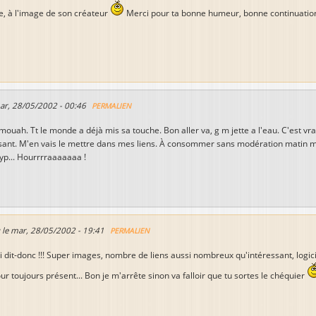
, à l'image de son créateur
Merci pour ta bonne humeur, bonne continuation
ar, 28/05/2002 - 00:46
PERMALIEN
 mouah. Tt le monde a déjà mis sa touche. Bon aller va, g m jette a l'eau. C'est vrai k
ant. M'en vais le mettre dans mes liens. À consommer sans modération matin midi 
Cyp... Hourrrraaaaaaa !
 le
mar, 28/05/2002 - 19:41
PERMALIEN
joli dit-donc !!! Super images, nombre de liens aussi nombreux qu'intéressant, logic
r toujours présent... Bon je m'arrête sinon va falloir que tu sortes le chéquier