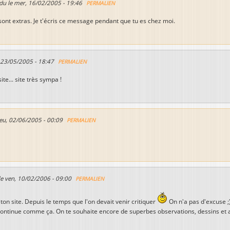
du le
mer, 16/02/2005 - 19:46
PERMALIEN
sont extras. Je t'écris ce message pendant que tu es chez moi.
 23/05/2005 - 18:47
PERMALIEN
ite... site très sympa !
jeu, 02/06/2005 - 00:09
PERMALIEN
le
ven, 10/02/2006 - 09:00
PERMALIEN
ton site. Depuis le temps que l'on devait venir critiquer
On n'a pas d'excuse ;)
 Continue comme ça. On te souhaite encore de superbes observations, dessins et a