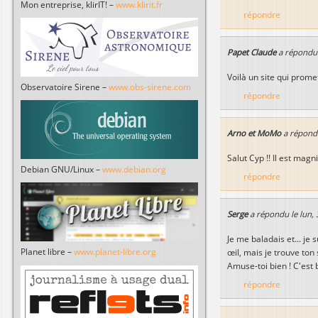
Mon entreprise, klirIT! –
www.klirit.fr
répondre
Papet Claude
a répondu
Voilà un site qui promet
Observatoire Sirene –
www.obs-sirene.com
répondre
Arno et MoMo
a répond
Salut Cyp !! Il est magni
Debian GNU/Linux –
www.debian.org
répondre
Serge
a répondu le
lun,
Je me baladais et... je 
Planet libre –
www.planet-libre.org
œil, mais je trouve ton 
Amuse-toi bien ! C'est b
répondre