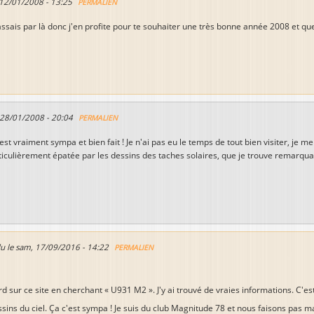
12/01/2008 - 13:25
PERMALIEN
sais par là donc j'en profite pour te souhaiter une très bonne année 2008 et que l
 28/01/2008 - 20:04
PERMALIEN
 est vraiment sympa et bien fait ! Je n'ai pas eu le temps de tout bien visiter, je 
particulièrement épatée par les dessins des taches solaires, que je trouve remarqua
u le
sam, 17/09/2016 - 14:22
PERMALIEN
d sur ce site en cherchant « U931 M2 ». J'y ai trouvé de vraies informations. C'est
essins du ciel. Ça c'est sympa ! Je suis du club Magnitude 78 et nous faisons pas m