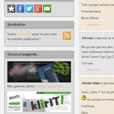
Très sympa comme site
Amicalement,
Brice-Olivier
Syndication
répondre
Suivez
le flux RSS
pour ne pas rater
Tof man
a répondu le
m
la moindre publication !
Bin je sais pas koi dire
mais tellement intéress
Douce propagande...
dirait l'autre Cyp Cyp 
Tof man
répondre
Nicolas Vitale
a répondu
Mes galeries photo –
photo.cypouz.com
Salut, salut. C'est du 
et surtout un humou
Continue,
Nico