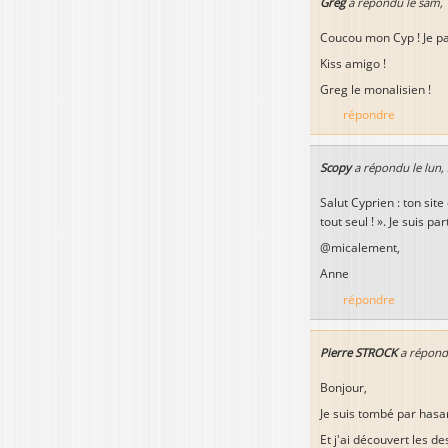
Greg
a répondu le
sam, 
Coucou mon Cyp ! Je pas
Kiss amigo !
Greg le monalisien !
répondre
Scopy
a répondu le
lun,
Salut Cyprien : ton site
tout seul ! ». Je suis 
@micalement,
Anne
répondre
Pierre STROCK
a répond
Bonjour,
Je suis tombé par hasar
Et j'ai découvert les d