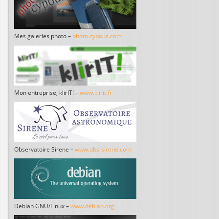
Mes galeries photo –
photo.cypouz.com
Mon entreprise, klirIT! –
www.klirit.fr
Observatoire Sirene –
www.obs-sirene.com
Debian GNU/Linux –
www.debian.org