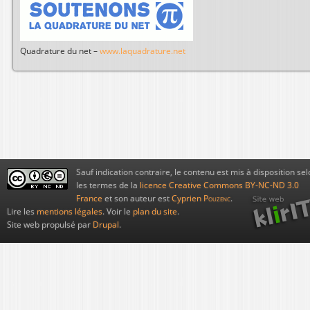
Quadrature du net –
www.laquadrature.net
Sauf indication contraire, le contenu est mis à disposition sel
les termes de la
licence Creative Commons BY-NC-ND 3.0
France
et son auteur est
Cyprien
Pouzenc
.
Lire les
mentions légales
. Voir le
plan du site
.
Site web propulsé par
Drupal
.