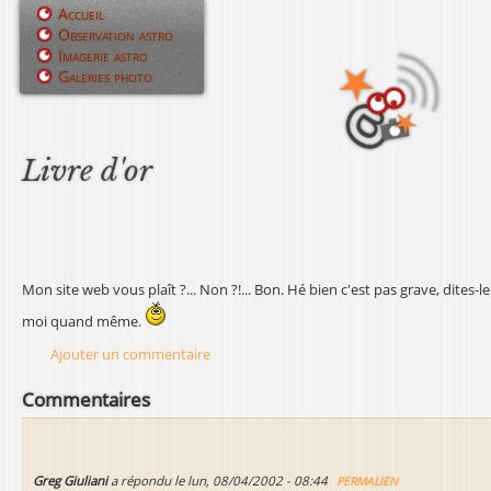
Jump to navigation
Accueil
Observation astro
M
Imagerie astro
Galeries photo
e
n
u
Livre d'or
p
r
i
Mon site web vous plaît ?... Non ?!... Bon. Hé bien c'est pas grave, dites-le
n
moi quand même.
Ajouter un commentaire
c
i
Commentaires
p
a
Greg Giuliani
a répondu le
lun, 08/04/2002 - 08:44
PERMALIEN