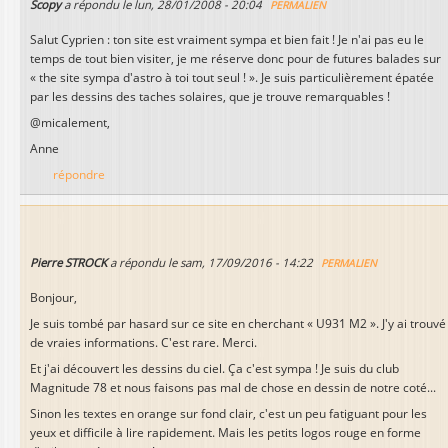
Scopy
a répondu le
lun, 28/01/2008 - 20:04
PERMALIEN
Salut Cyprien : ton site est vraiment sympa et bien fait ! Je n'ai pas eu le
temps de tout bien visiter, je me réserve donc pour de futures balades sur
« the site sympa d'astro à toi tout seul ! ». Je suis particulièrement épatée
par les dessins des taches solaires, que je trouve remarquables !
@micalement,
Anne
répondre
Pierre STROCK
a répondu le
sam, 17/09/2016 - 14:22
PERMALIEN
Bonjour,
Je suis tombé par hasard sur ce site en cherchant « U931 M2 ». J'y ai trouvé
de vraies informations. C'est rare. Merci.
Et j'ai découvert les dessins du ciel. Ça c'est sympa ! Je suis du club
Magnitude 78 et nous faisons pas mal de chose en dessin de notre coté...
Sinon les textes en orange sur fond clair, c'est un peu fatiguant pour les
yeux et difficile à lire rapidement. Mais les petits logos rouge en forme