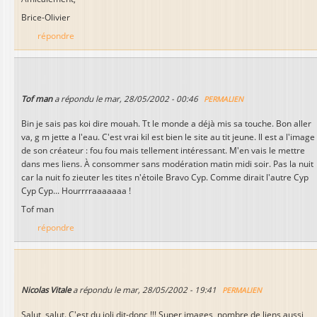
Brice-Olivier
répondre
Tof man
a répondu le
mar, 28/05/2002 - 00:46
PERMALIEN
Bin je sais pas koi dire mouah. Tt le monde a déjà mis sa touche. Bon aller
va, g m jette a l'eau. C'est vrai kil est bien le site au tit jeune. Il est a l'image
de son créateur : fou fou mais tellement intéressant. M'en vais le mettre
dans mes liens. À consommer sans modération matin midi soir. Pas la nuit
car la nuit fo zieuter les tites n'étoile Bravo Cyp. Comme dirait l'autre Cyp
Cyp Cyp... Hourrrraaaaaaa !
Tof man
répondre
Nicolas Vitale
a répondu le
mar, 28/05/2002 - 19:41
PERMALIEN
Salut, salut. C'est du joli dit-donc !!! Super images, nombre de liens aussi