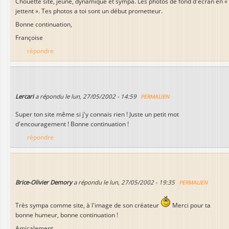
Chouette site, jeune, dynamique et sympa. Les photos de fond d'écran en «
jettent ». Tes photos a toi sont un début prometteur.
Bonne continuation,
Françoise
répondre
Lercari
a répondu le
lun, 27/05/2002 - 14:59
PERMALIEN
Super ton site même si j'y connais rien ! Juste un petit mot
d'encouragement ! Bonne continuation !
répondre
Brice-Olivier Demory
a répondu le
lun, 27/05/2002 - 19:35
PERMALIEN
Très sympa comme site, à l'image de son créateur
Merci pour ta
bonne humeur, bonne continuation !
Amicalement,