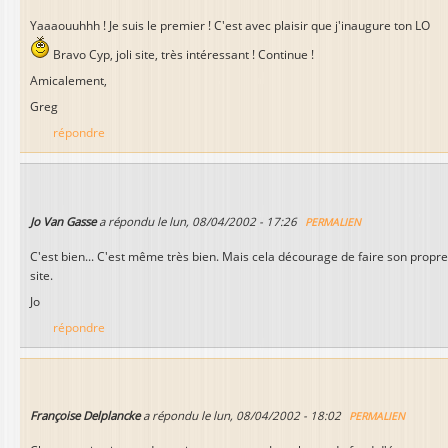
l
Yaaaouuhhh ! Je suis le premier ! C'est avec plaisir que j'inaugure ton LO
Bravo Cyp, joli site, très intéressant ! Continue !
Amicalement,
Greg
répondre
Jo Van Gasse
a répondu le
lun, 08/04/2002 - 17:26
PERMALIEN
C'est bien... C'est même très bien. Mais cela décourage de faire son propre
site.
Jo
répondre
Françoise Delplancke
a répondu le
lun, 08/04/2002 - 18:02
PERMALIEN