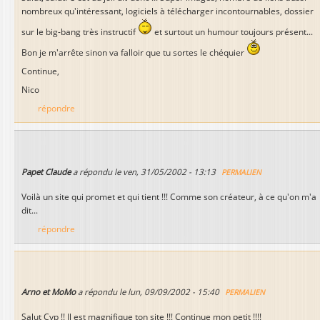
nombreux qu'intéressant, logiciels à télécharger incontournables, dossier
sur le big-bang très instructif
et surtout un humour toujours présent...
Bon je m'arrête sinon va falloir que tu sortes le chéquier
Continue,
Nico
répondre
Papet Claude
a répondu le
ven, 31/05/2002 - 13:13
PERMALIEN
Voilà un site qui promet et qui tient !!! Comme son créateur, à ce qu'on m'a
dit...
répondre
Arno et MoMo
a répondu le
lun, 09/09/2002 - 15:40
PERMALIEN
Salut Cyp !! Il est magnifique ton site !!! Continue mon petit !!!!