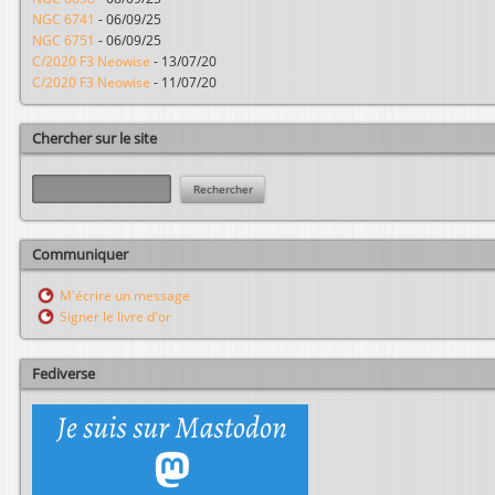
NGC 6741
-
06/09/25
NGC 6751
-
06/09/25
C/2020 F3 Neowise
-
13/07/20
C/2020 F3 Neowise
-
11/07/20
Chercher sur le site
R
e
c
h
Communiquer
e
r
M'écrire un message
c
Signer le livre d'or
h
e
r
Fediverse