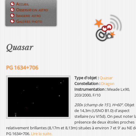
Jump to navigation
Accueil
Observation astro
M
Imagerie astro
Galeries photo
e
n
u
Quasar
p
r
PG 1634+706
i
Type d'objet :
Quasar
Constellation :
Dragon
n
Instrumentation :
Meade Lx90,
203/2000, F/10
c
200x (champ de 15'), H=60°.
Objet
i
de 14,3m (USNO B1.0) d'aspect
stellaire (vu VI5d). On peut noter l
p
présence de deux étoiles proches
relativement brillantes (8,17m et 8,13m) situées à environ 7 et 9' au NE d
a
PG 1634+706.
Lire la suite.