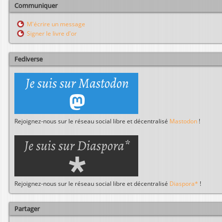
h
Communiquer
e
r
M'écrire un message
c
Signer le livre d'or
h
e
r
Fediverse
Rejoignez-nous sur le réseau social libre et décentralisé
Mastodon
!
Rejoignez-nous sur le réseau social libre et décentralisé
Diaspora*
!
Partager