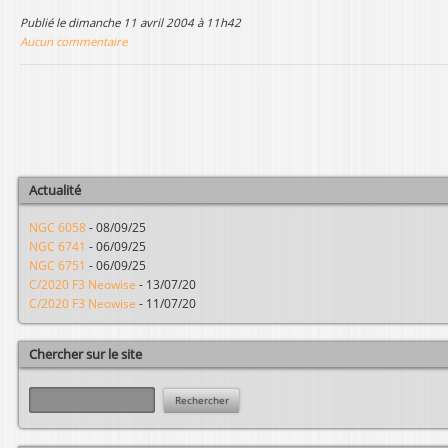
l
publié le dimanche 11 avril 2004 à 11h42
Aucun commentaire
Actualité
NGC 6058
-
08/09/25
NGC 6741
-
06/09/25
NGC 6751
-
06/09/25
C/2020 F3 Neowise
-
13/07/20
C/2020 F3 Neowise
-
11/07/20
Chercher sur le site
R
e
c