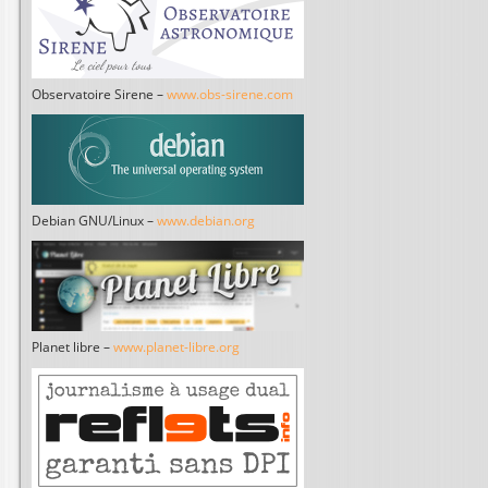
Observatoire Sirene –
www.obs-sirene.com
Debian GNU/Linux –
www.debian.org
Planet libre –
www.planet-libre.org