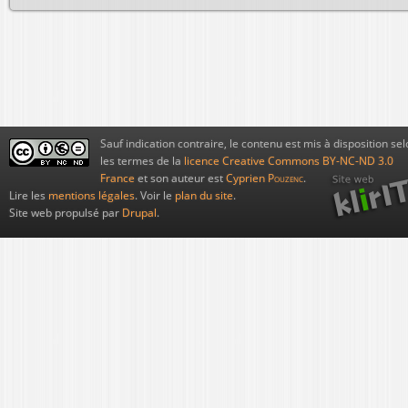
Sauf indication contraire, le contenu est mis à disposition sel
les termes de la
licence Creative Commons BY-NC-ND 3.0
France
et son auteur est
Cyprien
Pouzenc
.
Lire les
mentions légales
. Voir le
plan du site
.
Site web propulsé par
Drupal
.