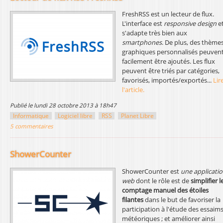
FreshRSS est un lecteur de flux.
L'interface est
responsive design
e
s'adapte très bien aux
smartphones
. De plus, des thème
graphiques personnalisés peuven
facilement être ajoutés. Les flux
peuvent être triés par catégories,
favorisés, importés/exportés...
Lir
l'article.
publié le lundi 28 octobre 2013 à 18h47
Informatique
Logiciel libre
RSS
Planet Libre
5 commentaires
ShowerCounter
ShowerCounter est
une applicati
web
dont le rôle est de
simplifier l
comptage manuel des étoiles
filantes
dans le but de favoriser la
participation à l'étude des essaim
météoriques ; et améliorer ainsi