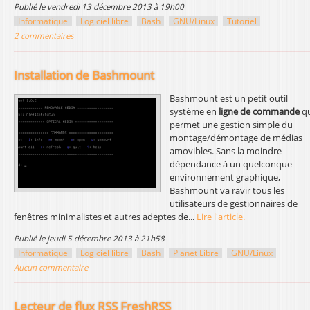
publié le vendredi 13 décembre 2013 à 19h00
l
Informatique
Logiciel libre
Bash
GNU/Linux
Tutoriel
2 commentaires
Installation de Bashmount
Bashmount est un petit outil
système en
ligne de commande
qu
permet une gestion simple du
montage/démontage de médias
amovibles. Sans la moindre
dépendance à un quelconque
environnement graphique,
Bashmount va ravir tous les
utilisateurs de gestionnaires de
fenêtres minimalistes et autres adeptes de...
Lire l'article.
publié le jeudi 5 décembre 2013 à 21h58
Informatique
Logiciel libre
Bash
Planet Libre
GNU/Linux
Aucun commentaire
Lecteur de flux RSS FreshRSS