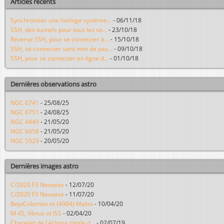
Articles récents
Synchroniser une horloge système...
-
06/11/18
SSH, des tunnels pour tous les se...
-
23/10/18
Reverse SSH, pour se connecter à...
-
15/10/18
SSH, se connecter sans mot de pas...
-
09/10/18
SSH, pour se connecter en ligne d...
-
01/10/18
Dernières observations astro
NGC 6741
-
25/08/25
NGC 6751
-
24/08/25
NGC 4449
-
21/05/20
NGC 6058
-
21/05/20
NGC 5529
-
20/05/20
Dernières images astro
C/2020 F3 Neowise
-
12/07/20
C/2020 F3 Neowise
-
11/07/20
BepiColombo et (4904) Makio
-
10/04/20
M 45, Vénus et ISS
-
02/04/20
Chapelet de l'éclipse totale d...
-
02/07/19