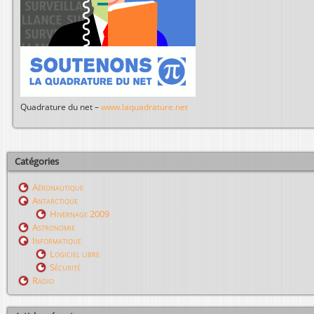
Quadrature du net –
www.laquadrature.net
Catégories
Aéronautique
Antarctique
Hivernage 2009
Astronomie
Informatique
Logiciel libre
Sécurité
Radio