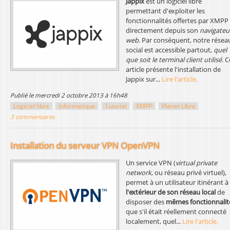
Jappix
est un logiciel libre
permettant d'exploiter les
fonctionnalités offertes par XMPP
directement depuis son
navigateu
web
. Par conséquent, notre résea
social est accessible partout,
quel
que soit le terminal client utilisé
. C
article présente l'installation de
Jappix sur...
Lire l'article.
publié le mercredi 2 octobre 2013 à 16h48
Logiciel libre
Informatique
Tutoriel
XMPP
Planet Libre
3 commentaires
Installation du serveur VPN OpenVPN
Un service VPN (
virtual private
network
, ou réseau privé virtuel),
permet à un utilisateur itinérant à
l'extérieur de son réseau local
de
disposer des
mêmes fonctionnalit
que s'il était réellement connecté
localement, quel...
Lire l'article.