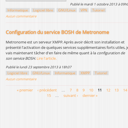
publié le mardi 1 octobre 2013 à 09h
Informatique
Logiciel libre
GNU/Linux
VPN
Tutoriel
Aucun commentaire
Configuration du service BOSH de Metronome
Metronome est un serveur XMPP. Après avoir décrit son installation et
présenté l'activation de quelques services supplémentaires forts utiles, j
vais maintenant tâcher d'en faire de même quant à la
configuration de
son service BOSH
.
Lire l'article.
publié le lundi 23 septembre 2013 à 18h37
Logiciel libre
GNU/Linux
Informatique
XMPP
Tutoriel
Aucun commentaire
« premier
‹ précédent
…
7
8
9
10
11
12
13
14
P
15
…
suivant ›
dernier »
a
g
e