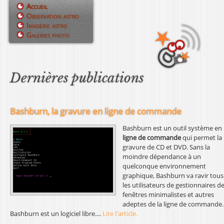
Jump to navigation
Accueil
Observation astro
M
Imagerie astro
Galeries photo
e
n
u
Dernières publications
p
r
Bashburn, la gravure en ligne de commande
i
Bashburn est un outil système en
ligne de commande
qui permet la
n
gravure de CD et DVD. Sans la
moindre dépendance à un
c
quelconque environnement
graphique, Bashburn va ravir tous
i
les utilisateurs de gestionnaires d
fenêtres minimalistes et autres
p
adeptes de la ligne de commande.
Bashburn est un logiciel libre....
Lire l'article.
a