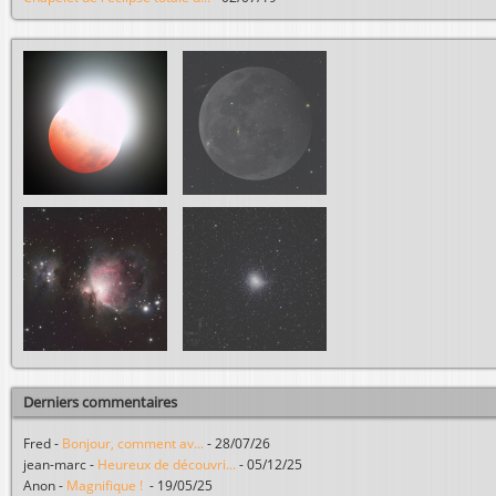
Derniers commentaires
Fred
-
Bonjour, comment av...
-
28/07/26
jean-marc
-
Heureux de découvri...
-
05/12/25
Anon
-
Magnifique !
-
19/05/25