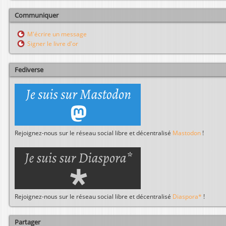
c
h
Communiquer
e
r
M'écrire un message
c
Signer le livre d'or
h
e
r
Fediverse
Rejoignez-nous sur le réseau social libre et décentralisé
Mastodon
!
Rejoignez-nous sur le réseau social libre et décentralisé
Diaspora*
!
Partager