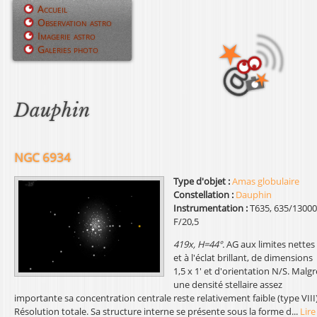
Jump to navigation
Accueil
Observation astro
M
Imagerie astro
Galeries photo
e
n
u
Dauphin
p
r
NGC 6934
i
Type d'objet :
Amas globulaire
Constellation :
Dauphin
n
Instrumentation :
T635, 635/13000
F/20,5
c
419x, H=44°.
AG aux limites nettes
i
et à l'éclat brillant, de dimensions
1,5 x 1' et d'orientation N/S. Malgr
p
une densité stellaire assez
importante sa concentration centrale reste relativement faible (type VIII)
a
Résolution totale. Sa structure interne se présente sous la forme d...
Lire