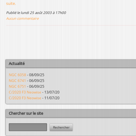
suite.
l
publié le lundi 25 août 2003 à 17h00
Aucun commentaire
Actualité
NGC 6058
-
08/09/25
NGC 6741
-
06/09/25
NGC 6751
-
06/09/25
C/2020 F3 Neowise
-
13/07/20
C/2020 F3 Neowise
-
11/07/20
Chercher sur le site
R
e