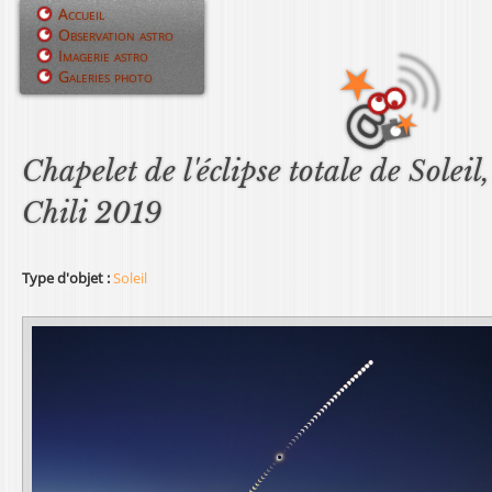
Jump to navigation
Accueil
Observation astro
M
Imagerie astro
Galeries photo
e
n
u
Chapelet de l'éclipse totale de Soleil,
p
Chili 2019
r
i
Type d'objet :
Soleil
n
c
i
p
a