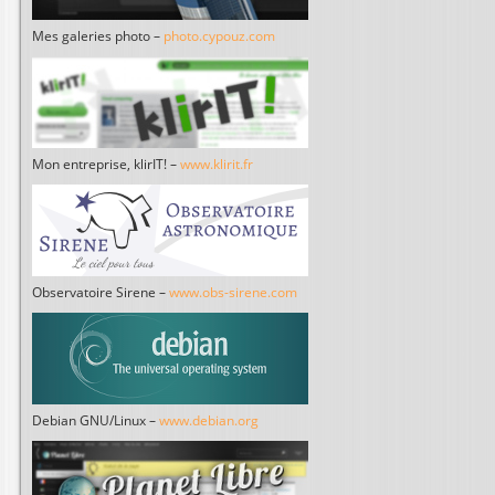
Mes galeries photo –
photo.cypouz.com
Mon entreprise, klirIT! –
www.klirit.fr
Observatoire Sirene –
www.obs-sirene.com
Debian GNU/Linux –
www.debian.org