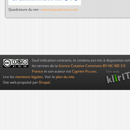
Quadrature du net –
www.laquadrature.net
Sauf indication contraire, le contenu est mis à disposition sel
les termes de la
licence Creative Commons BY-NC-ND 3.0
France
et son auteur est
Cyprien
Pouzenc
.
Lire les
mentions légales
. Voir le
plan du site
.
Site web propulsé par
Drupal
.