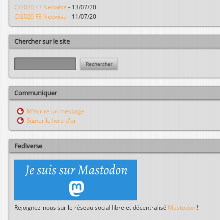
C/2020 F3 Neowise
-
13/07/20
C/2020 F3 Neowise
-
11/07/20
Chercher sur le site
R
e
c
h
Communiquer
e
r
M'écrire un message
c
Signer le livre d'or
h
e
r
Fediverse
Rejoignez-nous sur le réseau social libre et décentralisé
Mastodon
!