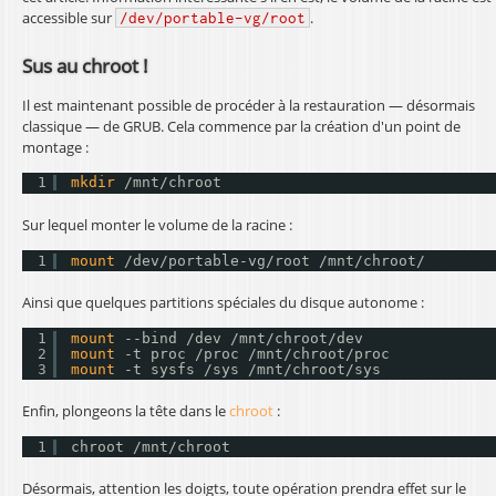
accessible sur
.
/dev/portable-vg/root
Sus au chroot !
Il est maintenant possible de procéder à la restauration — désormais
classique — de GRUB. Cela commence par la création d'un point de
montage :
1
mkdir
/mnt/chroot
Sur lequel monter le volume de la racine :
1
mount
/dev/portable-vg/root
/mnt/chroot/
Ainsi que quelques partitions spéciales du disque autonome :
1
mount
--bind 
/dev
/mnt/chroot/dev
2
mount
-t proc 
/proc
/mnt/chroot/proc
3
mount
-t sysfs 
/sys
/mnt/chroot/sys
Enfin, plongeons la tête dans le
chroot
:
1
chroot 
/mnt/chroot
Désormais, attention les doigts, toute opération prendra effet sur le