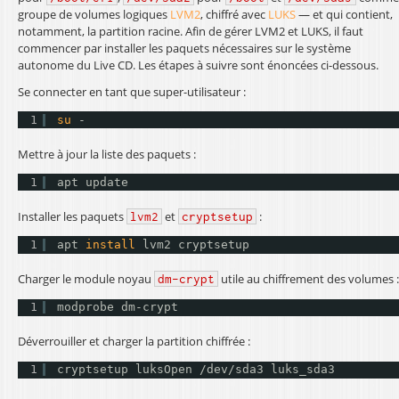
groupe de volumes logiques
LVM2
, chiffré avec
LUKS
— et qui contient,
notamment, la partition racine. Afin de gérer LVM2 et LUKS, il faut
commencer par installer les paquets nécessaires sur le système
autonome du Live CD. Les étapes à suivre sont énoncées ci-dessous.
Se connecter en tant que super-utilisateur :
1
su
-
Mettre à jour la liste des paquets :
1
apt update
Installer les paquets
et
:
lvm2
cryptsetup
1
apt 
install
lvm2 cryptsetup
Charger le module noyau
utile au chiffrement des volumes 
dm-crypt
1
modprobe dm-crypt
Déverrouiller et charger la partition chiffrée :
1
cryptsetup luksOpen 
/dev/sda3
luks_sda3