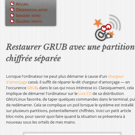
Jump to navigation
Accueil
Observation astro
M
Imagerie astro
Galeries photo
e
n
u
Restaurer GRUB avec une partition
p
chiffrée séparée
r
i
Lorsque l'ordinateur ne peut plus démarrer à cause d'un
chargeur
d'amorçage
cassé, il suffit de réparer le-dit chargeur d'amorçage — en
n
l'occurence
GRUB
, dans le cas qui nous intéresse ici. Classiquement, cela
implique de démarrer l'ordinateur sur le
Live CD
de sa distribution
c
GNU/Linux favorite, de taper quelques commandes dans le terminal, pu
de redémarrer. Cela se complique un poil lorsque le système est installé
i
sur plusieurs partitions, potentiellement chiffrées. Voici un petit article
bloc-note, pour savoir quoi faire quand la situation se présentera à
p
nouveau sous les orteils de mes mains.
a