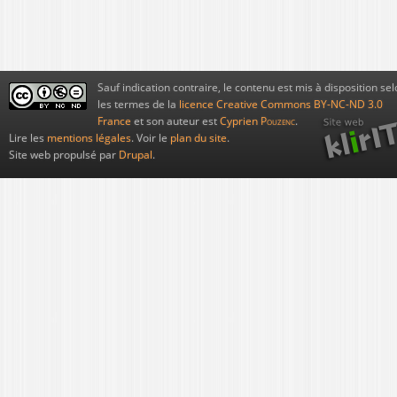
Sauf indication contraire, le contenu est mis à disposition sel
les termes de la
licence Creative Commons BY-NC-ND 3.0
France
et son auteur est
Cyprien
Pouzenc
.
Lire les
mentions légales
. Voir le
plan du site
.
Site web propulsé par
Drupal
.