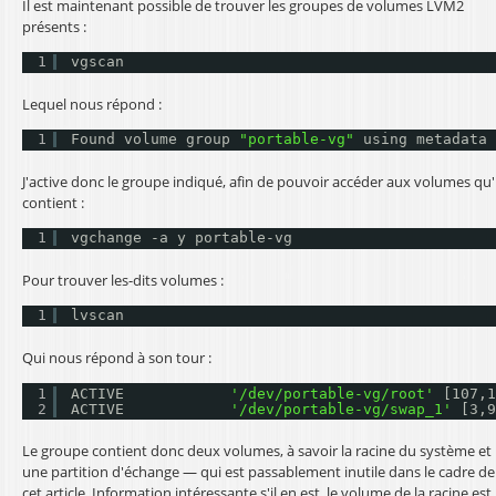
Il est maintenant possible de trouver les groupes de volumes LVM2
présents :
1
vgscan
Lequel nous répond :
1
Found volume group 
"portable-vg"
using metadata 
J'active donc le groupe indiqué, afin de pouvoir accéder aux volumes qu'i
contient :
1
vgchange -a y portable-vg
Pour trouver les-dits volumes :
1
lvscan
Qui nous répond à son tour :
1
ACTIVE            
'/dev/portable-vg/root'
[107,1
2
ACTIVE            
'/dev/portable-vg/swap_1'
[3,9
Le groupe contient donc deux volumes, à savoir la racine du système et
une partition d'échange — qui est passablement inutile dans le cadre de
cet article. Information intéressante s'il en est, le volume de la racine est