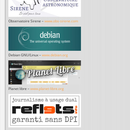
Observatoire Sirene –
www.obs-sirene.com
Debian GNU/Linux –
www.debian.org
Planet libre –
www.planet-libre.org