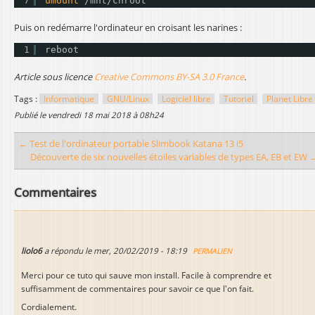
7
umount
/mnt/chroot
Puis on redémarre l'ordinateur en croisant les narines :
1
reboot
Article sous licence
Creative Commons BY-SA 3.0 France
.
Tags :
Informatique
GNU/Linux
Logiciel libre
Tutoriel
Planet Libre
publié le
vendredi 18 mai 2018 à 08h24
← Test de l'ordinateur portable Slimbook Katana 13 i5
Découverte de six nouvelles étoiles variables de types EA, EB et EW 
Commentaires
liolo6
a répondu le
mer, 20/02/2019 - 18:19
PERMALIEN
Merci pour ce tuto qui sauve mon install. Facile à comprendre et
suffisamment de commentaires pour savoir ce que l'on fait.
Cordialement.