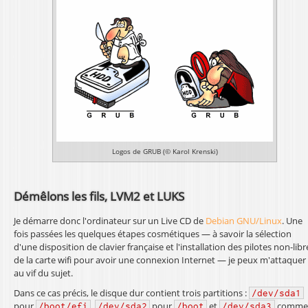
l
Logos de GRUB (© Karol Krenski)
Démêlons les fils, LVM2 et LUKS
Je démarre donc l'ordinateur sur un Live CD de
Debian GNU/Linux
. Une
fois passées les quelques étapes cosmétiques — à savoir la sélection
d'une disposition de clavier française et l'installation des pilotes non-libr
de la carte wifi pour avoir une connexion Internet — je peux m'attaquer
au vif du sujet.
Dans ce cas précis, le disque dur contient trois partitions :
/dev/sda1
pour
,
pour
et
comme
/boot/efi
/dev/sda2
/boot
/dev/sda3