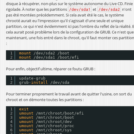
disque à récupérer, non-plus sur le système autonome du Live CD. Finie 
rigolade. À noter que les partitions
et
n'ont
/dev/sda1
/dev/sda2
pas été montées précédemment. Si cela avait été le cas, le système
chrooté aurait eu l'impression qu'il s'agissait d'une seule et unique
partition, ce qui n'est évidemment ici pas l'ombre du reflet de la réalité. 
cela aurait posé problème lors de la configuration de GRUB. Ce n'est que
maintenant, une fois entré dans le chroot, qu'il faut monter ces partitio
:
1
mount
/dev/sda2
/boot
2
mount
/dev/sda1
/boot/efi
Pour enfin, objectif ultime, réparer ce foutu GRUB :
1
update-grub
2
grub-
install
/dev/sda
Pour terminer proprement le travail avant de quitter l'usine, on sort du
chroot et on démonte toutes les partitions :
1
exit
2
umount
/mnt/chroot/boot/efi
3
umount
/mnt/chroot/boot
4
umount
/mnt/chroot/dev
5
umount
/mnt/chroot/proc
6
umount
/mnt/chroot/sys