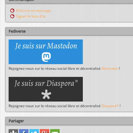
e
r
M'écrire un message
c
Signer le livre d'or
h
e
r
Fediverse
Rejoignez-nous sur le réseau social libre et décentralisé
Mastodon
!
Rejoignez-nous sur le réseau social libre et décentralisé
Diaspora*
!
Partager