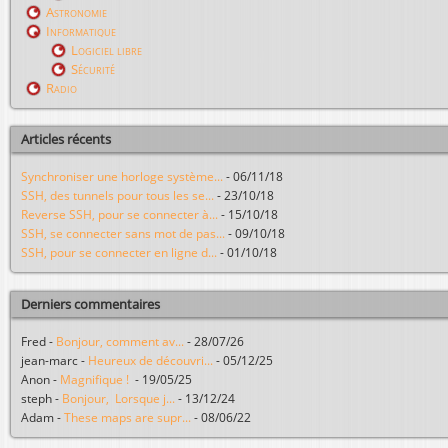
Astronomie
Informatique
Logiciel libre
Sécurité
Radio
Articles récents
Synchroniser une horloge système...
-
06/11/18
SSH, des tunnels pour tous les se...
-
23/10/18
Reverse SSH, pour se connecter à...
-
15/10/18
SSH, se connecter sans mot de pas...
-
09/10/18
SSH, pour se connecter en ligne d...
-
01/10/18
Derniers commentaires
Fred
-
Bonjour, comment av...
-
28/07/26
jean-marc
-
Heureux de découvri...
-
05/12/25
Anon
-
Magnifique !
-
19/05/25
steph
-
Bonjour, Lorsque j...
-
13/12/24
Adam
-
These maps are supr...
-
08/06/22