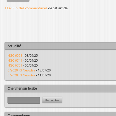
Flux RSS des commentaires
de cet article.
Actualité
NGC 6058
-
08/09/25
NGC 6741
-
06/09/25
NGC 6751
-
06/09/25
C/2020 F3 Neowise
-
13/07/20
C/2020 F3 Neowise
-
11/07/20
Chercher sur le site
R
e
c
h
Communiquer