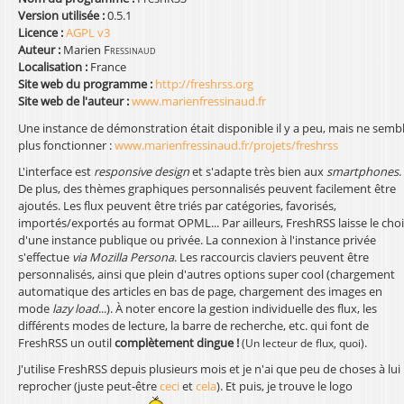
Version utilisée :
0.5.1
Licence :
AGPL v3
Auteur :
Marien
Fressinaud
Localisation :
France
Site web du programme :
http://freshrss.org
Site web de l'auteur :
www.marienfressinaud.fr
Une instance de démonstration était disponible il y a peu, mais ne semb
plus fonctionner :
www.marienfressinaud.fr/projets/freshrss
L'interface est
responsive design
et s'adapte très bien aux
smartphones
.
De plus, des thèmes graphiques personnalisés peuvent facilement être
ajoutés. Les flux peuvent être triés par catégories, favorisés,
importés/exportés au format OPML... Par ailleurs, FreshRSS laisse le cho
d'une instance publique ou privée. La connexion à l'instance privée
s'effectue
via
Mozilla Persona
. Les raccourcis claviers peuvent être
personnalisés, ainsi que plein d'autres options super cool (chargement
automatique des articles en bas de page, chargement des images en
mode
lazy load
...). À noter encore la gestion individuelle des flux, les
différents modes de lecture, la barre de recherche, etc. qui font de
FreshRSS un outil
complètement dingue !
.
(Un lecteur de flux, quoi)
J'utilise FreshRSS depuis plusieurs mois et je n'ai que peu de choses à lui
reprocher (juste peut-être
ceci
et
cela
). Et puis, je trouve le logo