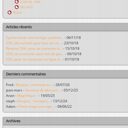
Logiciel libre
Sécurité
Radio
Articles récents
Synchroniser une horloge système...
-
06/11/18
SSH, des tunnels pour tous les se...
-
23/10/18
Reverse SSH, pour se connecter à...
-
15/10/18
SSH, se connecter sans mot de pas...
-
09/10/18
SSH, pour se connecter en ligne d...
-
01/10/18
Derniers commentaires
Fred
-
Bonjour, comment av...
-
28/07/26
jean-marc
-
Heureux de découvri...
-
05/12/25
Anon
-
Magnifique !
-
19/05/25
steph
-
Bonjour, Lorsque j...
-
13/12/24
Adam
-
These maps are supr...
-
08/06/22
Archives