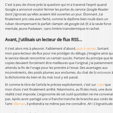
C'est à peu de chose près la question qui m'a traversé l'esprit quand
l
Google a annoncé vouloir fermer les portes du service
Google Reader
dont j'ignorais qu'elles avaient été ouvertes un jour. Étonnant. J'ai
finalement pris cela avec fierté, comme le diplôme bien roulé dans un
ruban récompensant le parfait clampin
dé-google-isé
. Et à la seule force
mentale, jeune Padawan ; sans timbre transdermique ni cachet.
Avant, j'utilisais un lecteur de flux RSS...
Il s'est alors mis à pleuvoir. Faiblement d'abord,
puis à verses
. Sortant
mon para-lecteur-de-flux pour me protéger du déluge, j'imagine ainsi qu
le service devait rencontrer un certain succès. Partant du principe que le
copies devaient forcément être meilleures que l'original, j'ai patiemment
attendu la fin de l'orage pour les prendre à l'essai. Des avantages aux
inconvénients, des poids plumes aux enclumes, du chat de
Schrödinger
la dichotomie du bien et du mal, tout y est passé.
Et comme le titre de l'article le précise explicitement, c'est sur
Leed
que
mon choix s'est finalement arrêté. Néanmoins, au fil des mois, une dure
réalité s'est imposée. L'ergonomie de cet outil quotidien ne me convenai
pas. Après avoir partagé une si franche tranche de branche aux cotés de
l'ami
Idleman
, il prétendra ne même pas me connaître.
Ah ! L'ingratitude.