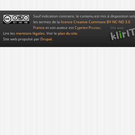
Sauf indication contraire, le contenu est mis à disposition sel
les termes de la
licence Creative Commons BY-NC-ND 3.0
France
et son auteur est
Cyprien
Pouzenc
.
Lire les
mentions légales
. Voir le
plan du site
.
Site web propulsé par
Drupal
.