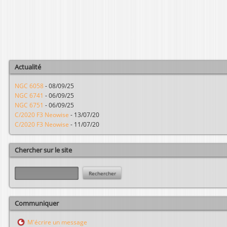
Actualité
NGC 6058
-
08/09/25
NGC 6741
-
06/09/25
NGC 6751
-
06/09/25
C/2020 F3 Neowise
-
13/07/20
C/2020 F3 Neowise
-
11/07/20
Chercher sur le site
R
e
c
h
Communiquer
e
r
M'écrire un message
c