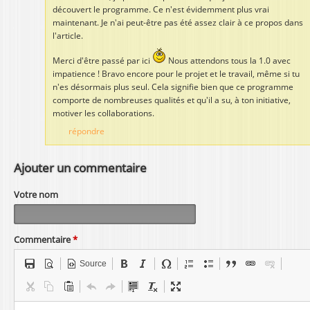
découvert le programme. Ce n'est évidemment plus vrai
maintenant. Je n'ai peut-être pas été assez clair à ce propos dans
l'article.
Merci d'être passé par ici
Nous attendons tous la 1.0 avec
impatience ! Bravo encore pour le projet et le travail, même si tu
n'es désormais plus seul. Cela signifie bien que ce programme
comporte de nombreuses qualités et qu'il a su, à ton initiative,
motiver les collaborations.
répondre
Ajouter un commentaire
Votre nom
Commentaire
*
Source