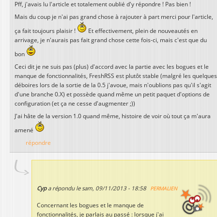
Pff, j'avais lu l'article et totalement oublié d'y répondre ! Pas bien !
Mais du coup je n'ai pas grand chose à rajouter à part merci pour l'article,
ça fait toujours plaisir !
Et effectivement, plein de nouveautés en
arrivage, je n'aurais pas fait grand chose cette fois-ci, mais c'est que du
bon
Ceci dit je ne suis pas (plus) d'accord avec la partie avec les bogues et le
manque de fonctionnalités, FreshRSS est plutôt stable (malgré les quelques
déboires lors de la sortie de la 0.5 j'avoue, mais n'oublions pas qu'il s'agit
d'une branche 0.X) et possède quand même un petit paquet d'options de
configuration (et ça ne cesse d'augmenter ;))
J'ai hâte de la version 1.0 quand même, histoire de voir où tout ça m'aura
amené
répondre
Cyp
a répondu le
sam, 09/11/2013 - 18:58
PERMALIEN
Concernant les bogues et le manque de
fonctionnalités, je parlais au passé : lorsque j'ai