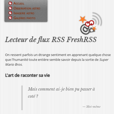
Jump to navigation
Accueil
Observation astro
M
Imagerie astro
Galeries photo
e
n
u
Lecteur de flux RSS FreshRSS
p
On ressent parfois un étrange sentiment en apprenant quelque chose
r
que l'humanité toute entière semble savoir depuis la sortie de
Super
i
Mario Bros
.
n
L'art de raconter sa vie
c
Mais comment ai-je bien pu passer à
i
coté ?
p
—
Moi-même
a