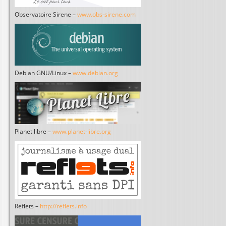
Observatoire Sirene –
www.obs-sirene.com
Debian GNU/Linux –
www.debian.org
Planet libre –
www.planet-libre.org
Reflets –
http://reflets.info