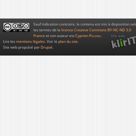
Sauf indication contraire, le contenu est mis à disposition sel
les termes de la
licence Creative Commons BY-NC-ND 3.0
France
et son auteur est
Cyprien
Pouzenc
.
Lire les
mentions légales
. Voir le
plan du site
.
Site web propulsé par
Drupal
.