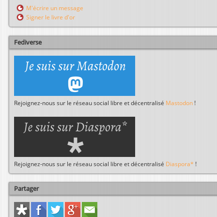
r
M'écrire un message
c
Signer le livre d'or
h
e
r
Fediverse
Rejoignez-nous sur le réseau social libre et décentralisé
Mastodon
!
Rejoignez-nous sur le réseau social libre et décentralisé
Diaspora*
!
Partager