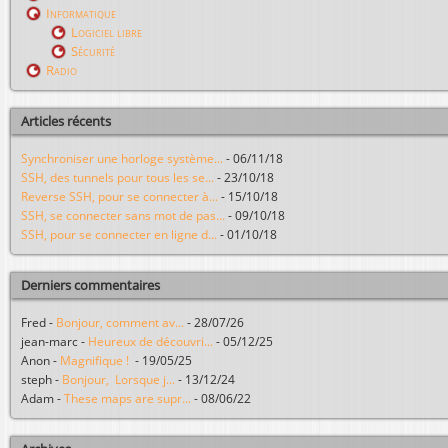
Informatique
Logiciel libre
Sécurité
Radio
Articles récents
Synchroniser une horloge système...
-
06/11/18
SSH, des tunnels pour tous les se...
-
23/10/18
Reverse SSH, pour se connecter à...
-
15/10/18
SSH, se connecter sans mot de pas...
-
09/10/18
SSH, pour se connecter en ligne d...
-
01/10/18
Derniers commentaires
Fred
-
Bonjour, comment av...
-
28/07/26
jean-marc
-
Heureux de découvri...
-
05/12/25
Anon
-
Magnifique !
-
19/05/25
steph
-
Bonjour, Lorsque j...
-
13/12/24
Adam
-
These maps are supr...
-
08/06/22