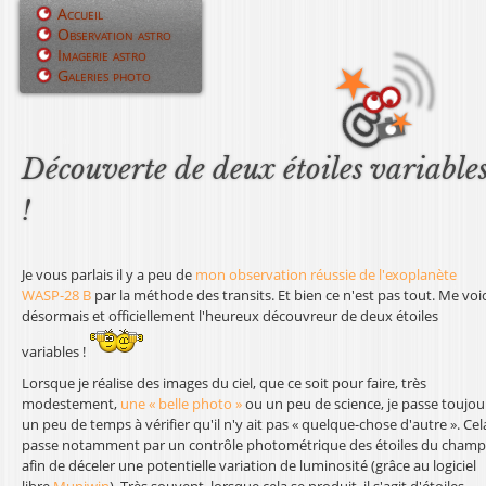
Jump to navigation
Accueil
Observation astro
M
Imagerie astro
Galeries photo
e
n
u
Découverte de deux étoiles variable
p
!
r
i
Je vous parlais il y a peu de
mon observation réussie de l'exoplanète
WASP-28 B
par la méthode des transits. Et bien ce n'est pas tout. Me voic
n
désormais et officiellement l'heureux découvreur de deux étoiles
c
variables !
Lorsque je réalise des images du ciel, que ce soit pour faire, très
i
modestement,
une « belle photo »
ou un peu de science, je passe toujou
un peu de temps à vérifier qu'il n'y ait pas « quelque-chose d'autre ». Cel
p
passe notamment par un contrôle photométrique des étoiles du champ
afin de déceler une potentielle variation de luminosité (grâce au logiciel
a
libre
Muniwin
). Très souvent, lorsque cela se produit, il s'agit d'étoiles