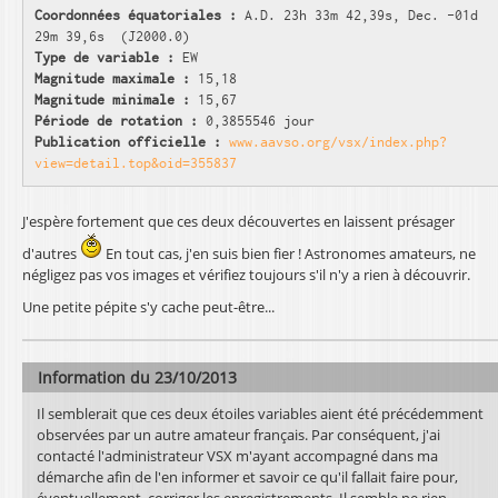
Coordonnées équatoriales :
A.D. 23h 33m 42,39s, Dec. -01d
29m 39,6s (J2000.0)
Type de variable :
EW
Magnitude maximale :
15,18
Magnitude minimale :
15,67
Période de rotation :
0,3855546 jour
Publication officielle :
www.aavso.org/vsx/index.php?
view=detail.top&oid=355837
J'espère fortement que ces deux découvertes en laissent présager
d'autres
En tout cas, j'en suis bien fier ! Astronomes amateurs, ne
négligez pas vos images et vérifiez toujours s'il n'y a rien à découvrir.
Une petite pépite s'y cache peut-être...
Information du 23/10/2013
Il semblerait que ces deux étoiles variables aient été précédemment
observées par un autre amateur français. Par conséquent, j'ai
contacté l'administrateur VSX m'ayant accompagné dans ma
démarche afin de l'en informer et savoir ce qu'il fallait faire pour,