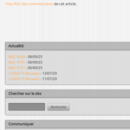
Flux RSS des commentaires
de cet article.
Actualité
NGC 6058
-
08/09/25
NGC 6741
-
06/09/25
NGC 6751
-
06/09/25
C/2020 F3 Neowise
-
13/07/20
C/2020 F3 Neowise
-
11/07/20
Chercher sur le site
R
e
c
h
Communiquer
e