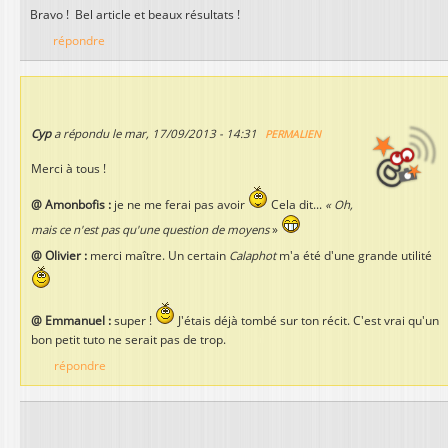
Bravo ! Bel article et beaux résultats !
répondre
Cyp
a répondu le
mar, 17/09/2013 - 14:31
PERMALIEN
Merci à tous !
@ Amonbofis :
je ne me ferai pas avoir
Cela dit...
« Oh,
mais ce n'est pas qu'une question de moyens
»
@ Olivier :
merci maître. Un certain
Calaphot
m'a été d'une grande utilité
@ Emmanuel :
super !
J'étais déjà tombé sur ton récit. C'est vrai qu'un
bon petit tuto ne serait pas de trop.
répondre