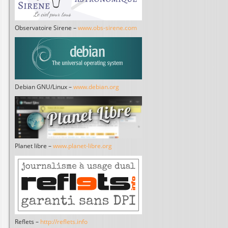
Observatoire Sirene –
www.obs-sirene.com
Debian GNU/Linux –
www.debian.org
Planet libre –
www.planet-libre.org
Reflets –
http://reflets.info