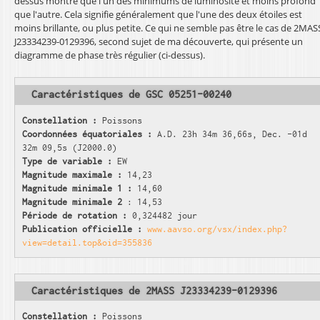
dessus montre que l'un des minimums de luminosité et moins profond
que l'autre. Cela signifie généralement que l'une des deux étoiles est
moins brillante, ou plus petite. Ce qui ne semble pas être le cas de 2MAS
J23334239-0129396, second sujet de ma découverte, qui présente un
diagramme de phase très régulier (ci-dessus).
Caractéristiques de GSC 05251-00240
Constellation :
Poissons
Coordonnées équatoriales :
A.D. 23h 34m 36,66s, Dec. -01d
32m 09,5s (J2000.0)
Type de variable :
EW
Magnitude maximale :
14,23
Magnitude minimale 1 :
14,60
Magnitude minimale 2
: 14,53
Période de rotation :
0,324482 jour
Publication officielle :
www.aavso.org/vsx/index.php?
view=detail.top&oid=355836
Caractéristiques de 2MASS J23334239-0129396
Constellation :
Poissons