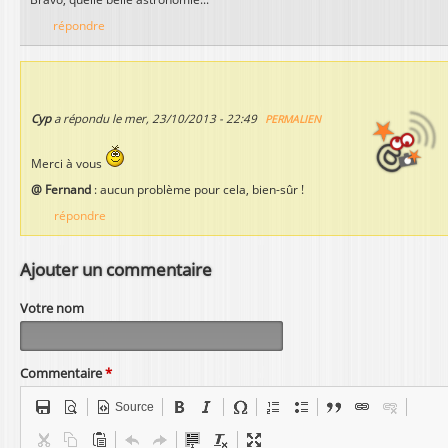
répondre
Cyp
a répondu le
mer, 23/10/2013 - 22:49
PERMALIEN
Merci à vous
@ Fernand
: aucun problème pour cela, bien-sûr !
répondre
Ajouter un commentaire
Votre nom
Commentaire
*
Source