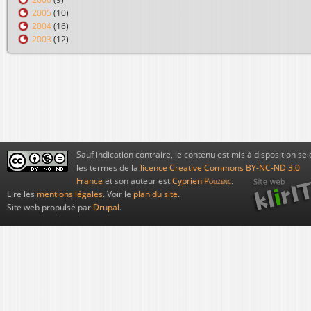
2005
(10)
2004
(16)
2003
(12)
Sauf indication contraire, le contenu est mis à disposition sel
les termes de la
licence Creative Commons BY-NC-ND 3.0
France
et son auteur est
Cyprien
Pouzenc
.
Lire les
mentions légales
. Voir le
plan du site
.
Site web propulsé par
Drupal
.