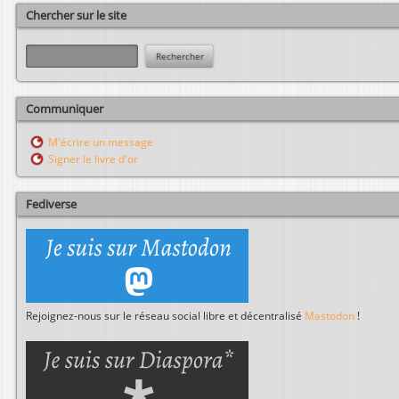
Chercher sur le site
R
e
c
h
Communiquer
e
r
M'écrire un message
c
Signer le livre d'or
h
e
r
Fediverse
Rejoignez-nous sur le réseau social libre et décentralisé
Mastodon
!