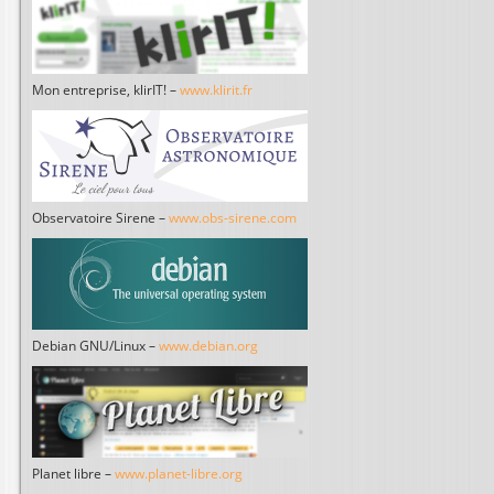
Mon entreprise, klirIT! –
www.klirit.fr
Observatoire Sirene –
www.obs-sirene.com
Debian GNU/Linux –
www.debian.org
Planet libre –
www.planet-libre.org