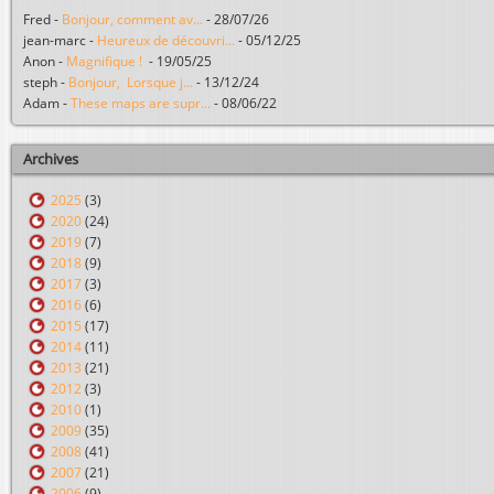
Fred
-
Bonjour, comment av...
-
28/07/26
jean-marc
-
Heureux de découvri...
-
05/12/25
Anon
-
Magnifique !
-
19/05/25
steph
-
Bonjour, Lorsque j...
-
13/12/24
Adam
-
These maps are supr...
-
08/06/22
Archives
2025
(3)
2020
(24)
2019
(7)
2018
(9)
2017
(3)
2016
(6)
2015
(17)
2014
(11)
2013
(21)
2012
(3)
2010
(1)
2009
(35)
2008
(41)
2007
(21)
2006
(9)