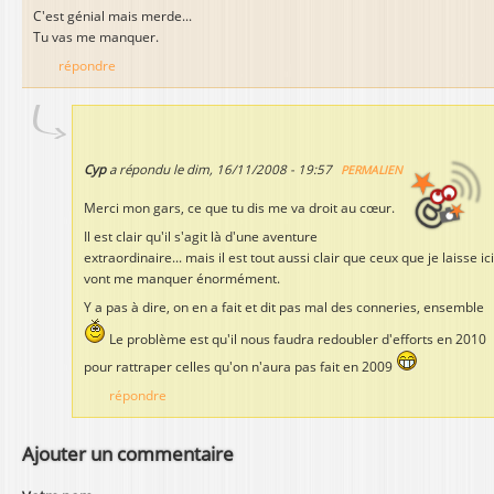
C'est génial mais merde...
Tu vas me manquer.
répondre
Cyp
a répondu le
dim, 16/11/2008 - 19:57
PERMALIEN
Merci mon gars, ce que tu dis me va droit au cœur.
Il est clair qu'il s'agit là d'une aventure
extraordinaire... mais il est tout aussi clair que ceux que je laisse ici
vont me manquer énormément.
Y a pas à dire, on en a fait et dit pas mal des conneries, ensemble
Le problème est qu'il nous faudra redoubler d'efforts en 2010
pour rattraper celles qu'on n'aura pas fait en 2009
répondre
Ajouter un commentaire