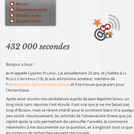
Jump to navigation
Accueil
Observation astro
M
Imagerie astro
Galeries photo
e
n
u
432 000 secondes
p
Bonjour à tous !
r
Je m'appelle Cyprien
Pouzenc
, j'ai actuellement 23 ans, et j'habite à
La
i
Roque d'Anthéron
(13). Je suis astronome amateur, membre de
l'
observatoire astronomique Sirene
, et il se trouve que je pars pour
n
l'Antarctique.
c
Après avoir soumis ma candidature auprès de Jean-Baptiste
Daban
, un
long mois sans réponse s'est écoulé. Il est vrai que je ne me faisais pas
i
trop d'illusion, mais ce récent intérêt pour le continent blanc m'a quelq
peu excité. Heureusement, les activités de l'observatoire Sirene que j'ai
p
rejoint après la colo permettent de camoufler l'anxiété. Je commence
néanmoins à me documenter sur la question, et à engloutir tout ce que
a
les moteurs de recherches peuvent me trouver.