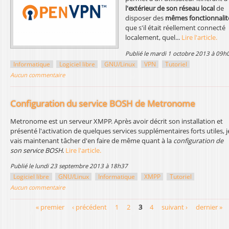
l'extérieur de son réseau local
de
disposer des
mêmes fonctionnalit
que s'il était réellement connecté
localement, quel...
Lire l'article.
publié le mardi 1 octobre 2013 à 09h
Informatique
Logiciel libre
GNU/Linux
VPN
Tutoriel
Aucun commentaire
Configuration du service BOSH de Metronome
Metronome est un serveur XMPP. Après avoir décrit son installation et
présenté l'activation de quelques services supplémentaires forts utiles, j
vais maintenant tâcher d'en faire de même quant à la
configuration de
son service BOSH
.
Lire l'article.
publié le lundi 23 septembre 2013 à 18h37
Logiciel libre
GNU/Linux
Informatique
XMPP
Tutoriel
Aucun commentaire
« premier
‹ précédent
1
2
3
4
suivant ›
dernier »
P