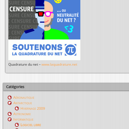
Quadrature du net –
www.laquadrature.net
Catégories
Aéronautique
Antarctique
Hivernage 2009
Astronomie
Informatique
Logiciel libre