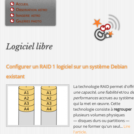
Jump to navigation
Accueil
Observation astro
M
Imagerie astro
Galeries photo
e
n
u
Logiciel libre
p
r
Configurer un RAID 1 logiciel sur un système Debian
i
existant
n
La technologie RAID permet d'offri
une capacité
,
une fiabilité
et/ou
de
c
performances
accrues au système
qui la met en œuvre. Cette
i
technologie consiste à
regrouper
plusieurs volumes physiques
p
— disques durs ou partitions —
pour ne former qu'un seul...
Lire
a
l'article.