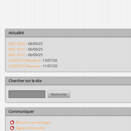
a
g
e
s
Actualité
NGC 6058
-
08/09/25
NGC 6741
-
06/09/25
NGC 6751
-
06/09/25
C/2020 F3 Neowise
-
13/07/20
C/2020 F3 Neowise
-
11/07/20
Chercher sur le site
R
e
c
h
Communiquer
e
r
M'écrire un message
c
Signer le livre d'or
h