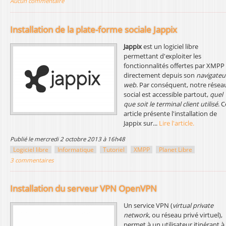
Aucun commentaire
Installation de la plate-forme sociale Jappix
Jappix
est un logiciel libre
permettant d'exploiter les
fonctionnalités offertes par XMPP
directement depuis son
navigateu
web
. Par conséquent, notre résea
social est accessible partout,
quel
que soit le terminal client utilisé
. C
article présente l'installation de
Jappix sur...
Lire l'article.
publié le mercredi 2 octobre 2013 à 16h48
Logiciel libre
Informatique
Tutoriel
XMPP
Planet Libre
3 commentaires
Installation du serveur VPN OpenVPN
Un service VPN (
virtual private
network
, ou réseau privé virtuel),
permet à un utilisateur itinérant à