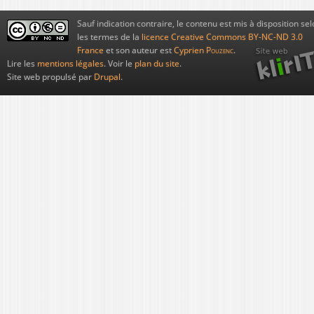
Sauf indication contraire, le contenu est mis à disposition sel
les termes de la
licence Creative Commons BY-NC-ND 3.0
France
et son auteur est
Cyprien
Pouzenc
.
Lire les
mentions légales
. Voir le
plan du site
.
Site web propulsé par
Drupal
.