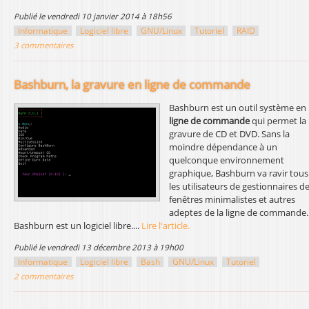
l
publié le vendredi 10 janvier 2014 à 18h56
Informatique
Logiciel libre
GNU/Linux
Tutoriel
RAID
3 commentaires
Bashburn, la gravure en ligne de commande
Bashburn est un outil système en
ligne de commande
qui permet la
gravure de CD et DVD. Sans la
moindre dépendance à un
quelconque environnement
graphique, Bashburn va ravir tous
les utilisateurs de gestionnaires d
fenêtres minimalistes et autres
adeptes de la ligne de commande.
Bashburn est un logiciel libre....
Lire l'article.
publié le vendredi 13 décembre 2013 à 19h00
Informatique
Logiciel libre
Bash
GNU/Linux
Tutoriel
2 commentaires