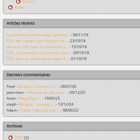
Sécurité
Radio
Articles récents
Synchroniser une horloge système...
-
06/11/18
SSH, des tunnels pour tous les se...
-
23/10/18
Reverse SSH, pour se connecter à...
-
15/10/18
SSH, se connecter sans mot de pas...
-
09/10/18
SSH, pour se connecter en ligne d...
-
01/10/18
Derniers commentaires
Fred
-
Bonjour, comment av...
-
28/07/26
jean-marc
-
Heureux de découvri...
-
05/12/25
Anon
-
Magnifique !
-
19/05/25
steph
-
Bonjour, Lorsque j...
-
13/12/24
Adam
-
These maps are supr...
-
08/06/22
Archives
2025
(3)