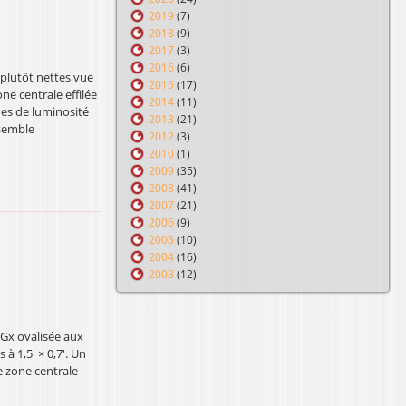
2019
(7)
2018
(9)
2017
(3)
2016
(6)
 plutôt nettes vue
2015
(17)
ne centrale effilée
2014
(11)
nes de luminosité
2013
(21)
 semble
2012
(3)
2010
(1)
2009
(35)
2008
(41)
2007
(21)
2006
(9)
2005
(10)
2004
(16)
2003
(12)
Gx ovalisée aux
à 1,5' × 0,7'. Un
e zone centrale