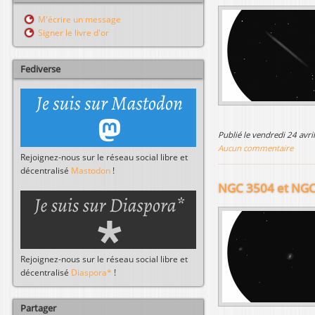
l
r
M'écrire un message
c
Signer le livre d'or
h
e
r
Fediverse
publié le vendredi 24 avr
Aucun commentaire
Rejoignez-nous sur le réseau social libre et
décentralisé
Mastodon
!
NGC 3504 et NGC
Rejoignez-nous sur le réseau social libre et
décentralisé
Diaspora*
!
Partager