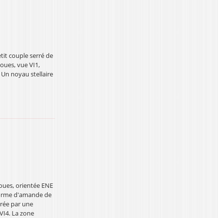
etit couple serré de
oues, vue VI1,
 Un noyau stellaire
floues, orientée ENE
 forme d'amande de
urée par une
 VI4. La zone