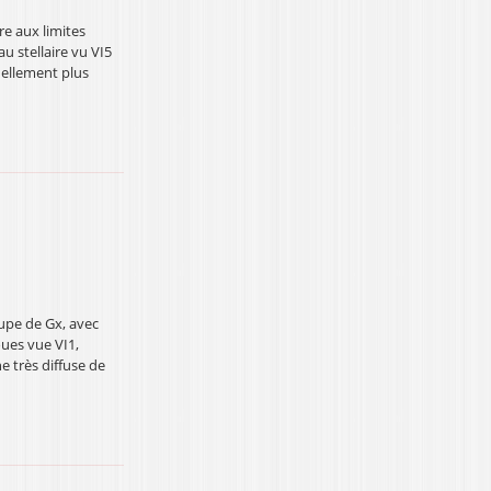
re aux limites
au stellaire vu VI5
uellement plus
upe de Gx, avec
ues vue VI1,
e très diffuse de