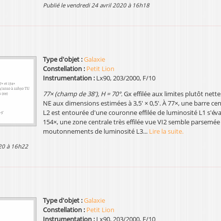
publié le vendredi 24 avril 2020 à 16h18
Type d'objet :
Galaxie
Constellation :
Petit Lion
Instrumentation :
Lx90, 203/2000, F/10
77× (champ de 38'), H = 70°.
Gx effilée aux limites plutôt nette
NE aux dimensions estimées à 3,5' × 0,5'. À 77×, une barre ce
L2 est entourée d'une couronne effilée de luminosité L1 s'éva
154×, une zone centrale très effilée vue VI2 semble parsemée
moutonnements de luminosité L3...
Lire la suite.
2020 à 16h22
Type d'objet :
Galaxie
Constellation :
Petit Lion
Instrumentation :
Lx90, 203/2000, F/10