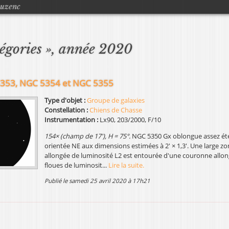
Jump to navigation
ouzenc
tégories », année 2020
353, NGC 5354 et NGC 5355
Type d'objet :
Groupe de galaxies
Constellation :
Chiens de Chasse
Instrumentation :
Lx90, 203/2000, F/10
154× (champ de 17'), H = 75°.
NGC 5350 Gx oblongue assez ét
orientée NE aux dimensions estimées à 2' × 1,3'. Une large zo
allongée de luminosité L2 est entourée d'une couronne allon
floues de luminosit...
Lire la suite.
publié le samedi 25 avril 2020 à 17h21