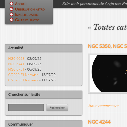
Site web personnel de Cyprien P
Accueil
Observation astro
M
Imagerie astro
Galeries photo
e
« Toutes ca
n
u
NGC 5350, NGC 5
Actualité
p
NGC 6058
-
08/09/25
r
NGC 6741
-
06/09/25
NGC 6751
-
06/09/25
i
C/2020 F3 Neowise
-
13/07/20
C/2020 F3 Neowise
-
11/07/20
n
c
Chercher sur le site
i
R
Aucun commentaire
e
p
c
NGC 4244
h
a
Communiquer
e