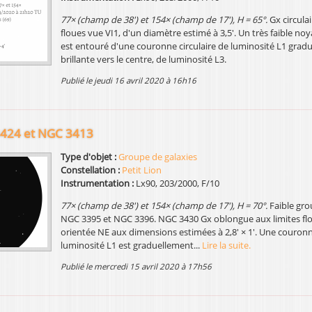
77× (champ de 38') et 154× (champ de 17'), H = 65°.
Gx circulai
floues vue VI1, d'un diamètre estimé à 3,5'. Un très faible noy
est entouré d'une couronne circulaire de luminosité L1 grad
brillante vers le centre, de luminosité L3.
publié le jeudi 16 avril 2020 à 16h16
424 et NGC 3413
Type d'objet :
Groupe de galaxies
Constellation :
Petit Lion
Instrumentation :
Lx90, 203/2000, F/10
77× (champ de 38') et 154× (champ de 17'), H = 70°.
Faible gro
NGC 3395 et NGC 3396. NGC 3430 Gx oblongue aux limites flo
orientée NE aux dimensions estimées à 2,8' × 1'. Une couronn
luminosité L1 est graduellement...
Lire la suite.
publié le mercredi 15 avril 2020 à 17h56