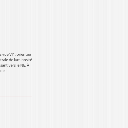
s vue VI1, orientée
ntrale de luminosité
sant vers le NE. À
 de