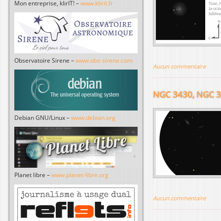
Mon entreprise, klirIT! –
www.klirit.fr
Observatoire Sirene –
www.obs-sirene.com
Aucun commentaire
NGC 3430, NGC 3
Debian GNU/Linux –
www.debian.org
Planet libre –
www.planet-libre.org
Aucun commentaire