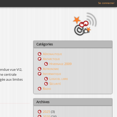
Se connecter
Catégories
Aéronautique
Antarctique
Hivernage 2009
Astronomie
endue vue VI2,
Informatique
ne centrale
Logiciel libre
gée aux limites
Sécurité
Radio
Archives
2025
(3)
2020
(24)