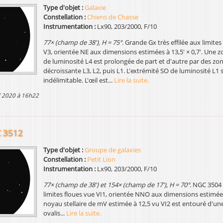
Type d'objet :
Galaxie
Constellation :
Chiens de Chasse
Instrumentation :
Lx90, 203/2000, F/10
77× (champ de 38'), H = 75°.
Grande Gx très effilée aux limites
V3, orientée NE aux dimensions estimées à 13,5' × 0,7'. Une zo
de luminosité L4 est prolongée de part et d'autre par des zo
décroissante L3, L2, puis L1. L'extrémité SO de luminosité L1
indélimitable. L'œil est...
Lire la suite.
il 2020 à 16h22
 3512
Type d'objet :
Groupe de galaxies
Constellation :
Petit Lion
Instrumentation :
Lx90, 203/2000, F/10
77× (champ de 38') et 154× (champ de 17'), H = 70°.
NGC 3504 
limites floues vue VI1, orientée NNO aux dimensions estimées 
noyau stellaire de mV estimée à 12,5 vu VI2 est entouré d'un
ovalis...
Lire la suite.