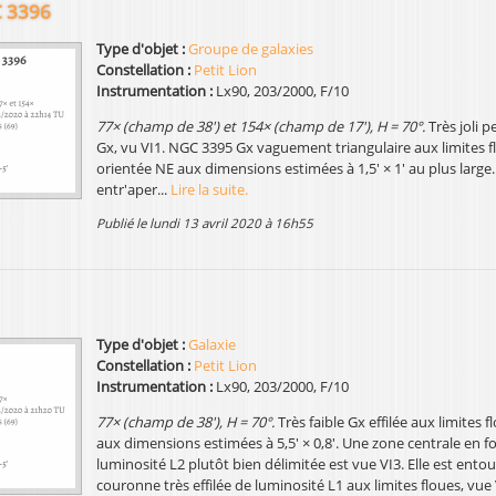
 3396
Type d'objet :
Groupe de galaxies
Constellation :
Petit Lion
Instrumentation :
Lx90, 203/2000, F/10
77× (champ de 38') et 154× (champ de 17'), H = 70°.
Très joli p
Gx, vu VI1. NGC 3395 Gx vaguement triangulaire aux limites fl
orientée NE aux dimensions estimées à 1,5' × 1' au plus large.
entr'aper...
Lire la suite.
publié le lundi 13 avril 2020 à 16h55
Type d'objet :
Galaxie
Constellation :
Petit Lion
Instrumentation :
Lx90, 203/2000, F/10
77× (champ de 38'), H = 70°.
Très faible Gx effilée aux limites 
aux dimensions estimées à 5,5' × 0,8'. Une zone centrale en
luminosité L2 plutôt bien délimitée est vue VI3. Elle est ento
couronne très effilée de luminosité L1 aux limites floues, vue