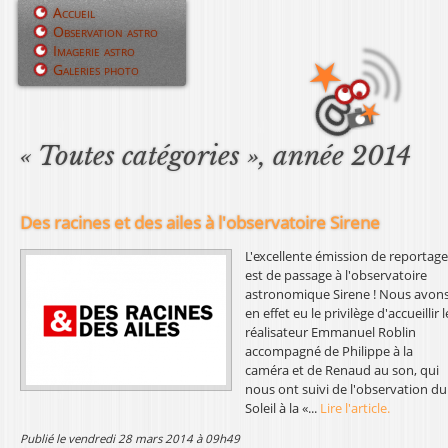
Jump to navigation
Accueil
Observation astro
M
Imagerie astro
Galeries photo
e
n
u
« Toutes catégories », année 2014
p
r
Des racines et des ailes à l'observatoire Sirene
i
L'excellente émission de reportage
est de passage à l'observatoire
n
astronomique Sirene ! Nous avon
en effet eu le privilège d'accueillir l
c
réalisateur Emmanuel Roblin
accompagné de Philippe à la
i
caméra et de Renaud au son, qui
nous ont suivi de l'observation du
p
Soleil à la «...
Lire l'article.
a
publié le vendredi 28 mars 2014 à 09h49