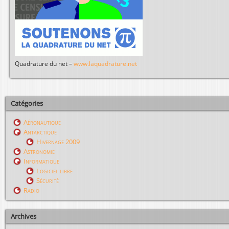
Quadrature du net –
www.laquadrature.net
Catégories
Aéronautique
Antarctique
Hivernage 2009
Astronomie
Informatique
Logiciel libre
Sécurité
Radio
Archives