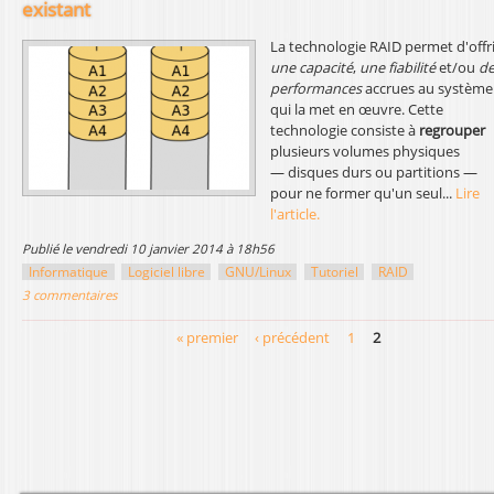
existant
La technologie RAID permet d'offri
une capacité
,
une fiabilité
et/ou
de
performances
accrues au système
qui la met en œuvre. Cette
technologie consiste à
regrouper
plusieurs volumes physiques
— disques durs ou partitions —
pour ne former qu'un seul...
Lire
l'article.
publié le vendredi 10 janvier 2014 à 18h56
Informatique
Logiciel libre
GNU/Linux
Tutoriel
RAID
3 commentaires
« premier
‹ précédent
1
2
P
a
g
e