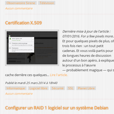
Observatoire Sirene
Télévision
l
Aucun commentaire
Certification X.509
Dernière mise à jour de l'article :
0
7/01/2016.
For a few pixels more..
Et pour quelques pixels de plus, oh
trois fois rien : un tout petit
cadenas. Et vous voilà partis pour
de longues heures de discussion
autour d'un bon apéro, à explique
le processus à l'œuvre
— probablement magique — qui 
cache derrière ces quelques...
Lire l'article.
publié le mardi 25 mars 2014 à 18h40
Informatique
Logiciel libre
Sécurité
SSL
Planet Libre
Aucun commentaire
Configurer un RAID 1 logiciel sur un système Debian