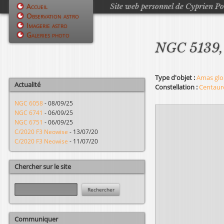
Site web personnel de Cyprien P
Accueil
Observation astro
M
Imagerie astro
Galeries photo
e
NGC 5139,
n
u
Type d'objet :
Amas glo
Actualité
Constellation :
Centaur
p
NGC 6058
-
08/09/25
r
NGC 6741
-
06/09/25
NGC 6751
-
06/09/25
i
C/2020 F3 Neowise
-
13/07/20
C/2020 F3 Neowise
-
11/07/20
n
c
Chercher sur le site
i
R
e
p
c
h
a
Communiquer
e