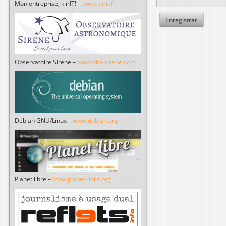
Mon entreprise, klirIT! –
www.klirit.fr
Observatoire Sirene –
www.obs-sirene.com
Debian GNU/Linux –
www.debian.org
Planet libre –
www.planet-libre.org