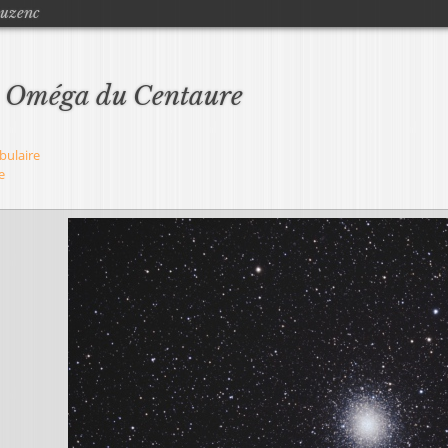
Jump to navigation
ouzenc
 Oméga du Centaure
bulaire
e