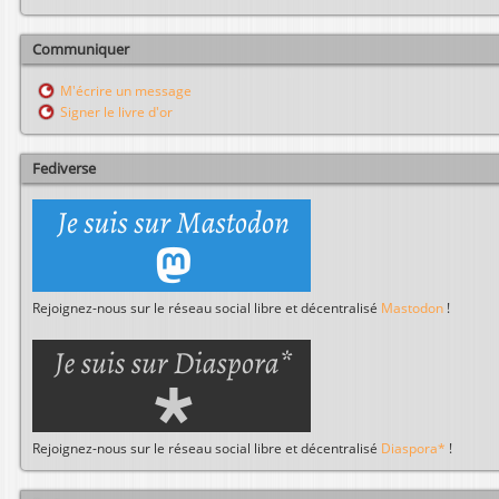
c
h
Communiquer
e
r
M'écrire un message
c
Signer le livre d'or
h
e
r
Fediverse
Rejoignez-nous sur le réseau social libre et décentralisé
Mastodon
!
Rejoignez-nous sur le réseau social libre et décentralisé
Diaspora*
!