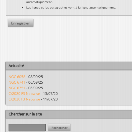
automatiquement.
Les lignes et les paragraphes vont à la ligne automatiquement.
Actualité
NGC 6058
-
08/09/25
NGC 6741
-
06/09/25
NGC 6751
-
06/09/25
C/2020 F3 Neowise
-
13/07/20
C/2020 F3 Neowise
-
11/07/20
Chercher sur le site
R
e