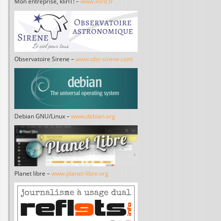
Mon entreprise, klirIT! –
www.klirit.fr
Observatoire Sirene –
www.obs-sirene.com
Debian GNU/Linux –
www.debian.org
Planet libre –
www.planet-libre.org