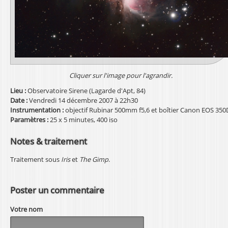
l
Cliquer sur l'image pour l'agrandir.
Lieu :
Observatoire Sirene (Lagarde d'Apt, 84)
Date :
Vendredi 14 décembre 2007 à 22h30
Instrumentation :
objectif Rubinar 500mm f5,6 et boîtier Canon EOS 350
Paramètres :
25 x 5 minutes, 400 iso
Notes & traitement
Traitement sous
Iris
et
The Gimp
.
Poster un commentaire
Votre nom