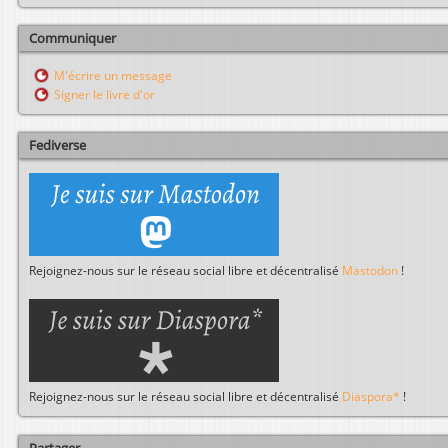
c
h
Communiquer
e
r
M'écrire un message
c
Signer le livre d'or
h
e
r
Fediverse
Rejoignez-nous sur le réseau social libre et décentralisé
Mastodon
!
Rejoignez-nous sur le réseau social libre et décentralisé
Diaspora*
!
Partager