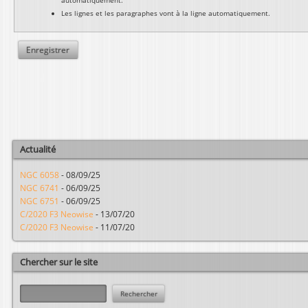
Les lignes et les paragraphes vont à la ligne automatiquement.
Actualité
NGC 6058
-
08/09/25
NGC 6741
-
06/09/25
NGC 6751
-
06/09/25
C/2020 F3 Neowise
-
13/07/20
C/2020 F3 Neowise
-
11/07/20
Chercher sur le site
R
e