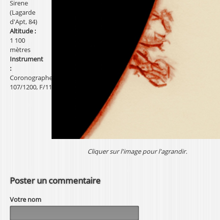
Sirene
l
(Lagarde
d'Apt, 84)
Altitude :
1 100
mètres
Instrument
:
Coronographe,
107/1200, F/11
Cliquer sur l'image pour l'agrandir.
Poster un commentaire
Votre nom