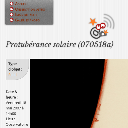
Jump to navigation
Accueil
Observation astro
M
Imagerie astro
Galeries photo
e
n
u
Protubérance solaire (070518a)
p
r
Type
d'objet :
i
Soleil
n
Date &
c
heure :
Vendredi 18
i
mai 2007 à
p
14h00
Lieu :
a
Observatoire