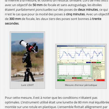
la mienne à la mesure, et obtenu un résultat similaire. Lors de mes tests
avec un objectif de
50 mm
de focale et sans autoguidage, les étoiles
étaient
parfaitement ponctuelles
sur des poses de
deux minutes
, ce qui
n'est le cas que pour
la moitié
des poses à
cinq minutes
. Avec un objectif
de
300 mm
de focale, les
deux tiers
des poses sont bonnes à
trente
secondes
.
Lunt LS50T
Mesure d'erreur périodique
Pour cette mesure, il est à noter que les conditions n'étaient pas
optimales. L'instrument utilisé était une lunette de 80 mm mal équilibré
montée sur une rotule en plastique. L'ensemble flottait allègrement par