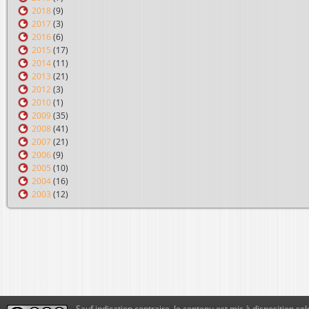
2018
(9)
2017
(3)
2016
(6)
2015
(17)
2014
(11)
2013
(21)
2012
(3)
2010
(1)
2009
(35)
2008
(41)
2007
(21)
2006
(9)
2005
(10)
2004
(16)
2003
(12)
Sauf indication contraire, le contenu est mis à disposition sel