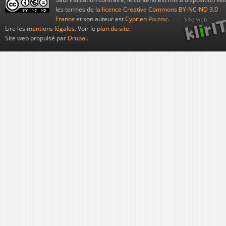
les termes de la
licence Creative Commons BY-NC-ND 3.0
France
et son auteur est
Cyprien
Pouzenc
.
Lire les
mentions légales
. Voir le
plan du site
.
Site web propulsé par
Drupal
.