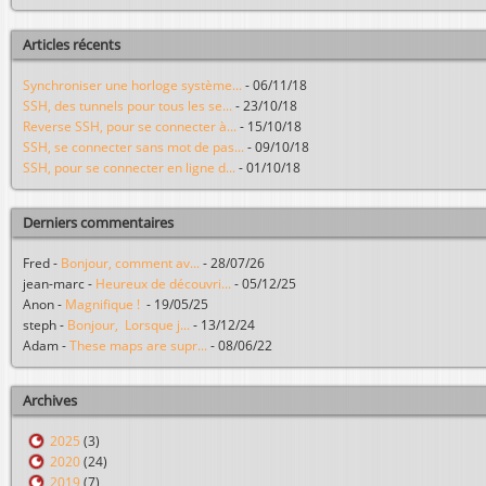
Articles récents
Synchroniser une horloge système...
-
06/11/18
SSH, des tunnels pour tous les se...
-
23/10/18
Reverse SSH, pour se connecter à...
-
15/10/18
SSH, se connecter sans mot de pas...
-
09/10/18
SSH, pour se connecter en ligne d...
-
01/10/18
Derniers commentaires
Fred
-
Bonjour, comment av...
-
28/07/26
jean-marc
-
Heureux de découvri...
-
05/12/25
Anon
-
Magnifique !
-
19/05/25
steph
-
Bonjour, Lorsque j...
-
13/12/24
Adam
-
These maps are supr...
-
08/06/22
Archives
2025
(3)
2020
(24)
2019
(7)