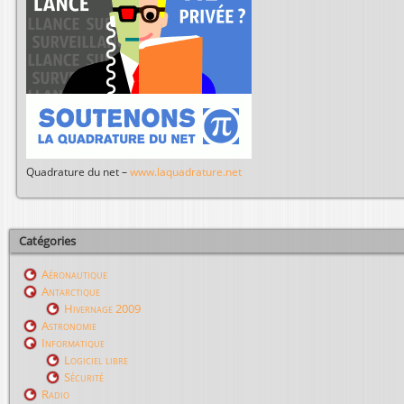
Quadrature du net –
www.laquadrature.net
Catégories
Aéronautique
Antarctique
Hivernage 2009
Astronomie
Informatique
Logiciel libre
Sécurité
Radio