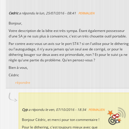
Cedric
a répondu le
lun, 25/07/2016 - 08:41
PERMALIEN
Bonjour,
Votre description de la bête est très sympa. Étant également possesseur
d'une SA je ne suis plus à convaincre, c'est un très chouette outil portable.
Par contre avez-vous un avis sur le port ST4 ? si on l'utilise pour le dithering
ou l'autoguidage, il n'y aura jamais qu'un seul axe de corrigé, or pour le
dithering bouger sur deux axes est primordiale, non ? Et pour le suivi ça ne
règle qu'une partie du problème. Qu'en pensez-vous ?
Bien à vous,
Cédric
répondre
Cyp
a répondu le
ven, 07/10/2016 - 18:34
PERMALIEN
Bonjour Cédric, et merci pour ton commentaire !
Pour le dithering, c'est toujours mieux avec que