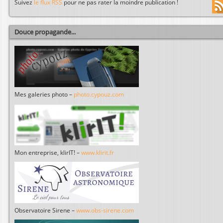
Suivez
le flux RSS
pour ne pas rater la moindre publication !
Douce propagande...
Mes galeries photo –
photo.cypouz.com
Mon entreprise, klirIT! –
www.klirit.fr
Observatoire Sirene –
www.obs-sirene.com