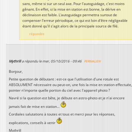
sans, même si sur un seul axe. Pour l'autoguidage, c'est moins
gênant. En effet, si la mise en station est bonne, la dérive en
déclinaison est faible. L'autoguidage permettra surtout de
compenser l'erreur périodique, ce qui est loin d'être négligeable
étant donné qu'il s'agit alors de la principale source de filé.
répondre
Mythrill
a répondu le
mer, 05/10/2016 - 09:46
PERMALIEN
Bonjour,
Petite question de débutant : est-ce que l'utilisation d'une rotule est
ABSOLUMENT nécessaire ou peut-on, une fois la mise en station effectuée,
pointer n'importe quelle portion du ciel avec l'appareil photo ?
Navré si la question est bête, je débute en astro-photo et je n'ai encore
jamais fait de mise en station...
Cordiales salutations à toutes et tous et merci pour les réponses,
explications, conseils à venir
Mythrill