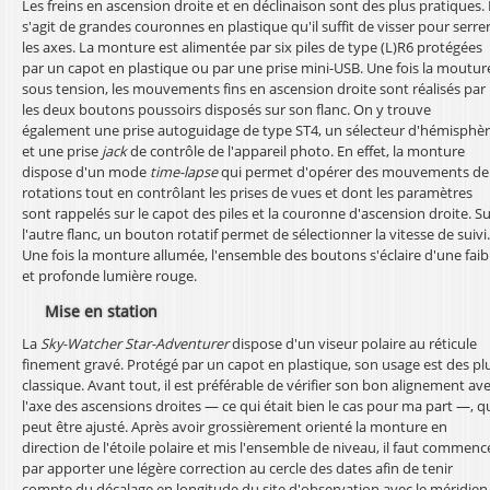
Les freins en ascension droite et en déclinaison sont des plus pratiques. I
s'agit de grandes couronnes en plastique qu'il suffit de visser pour serre
les axes. La monture est alimentée par six piles de type (L)R6 protégées
par un capot en plastique ou par une prise mini-USB. Une fois la moutur
sous tension, les mouvements fins en ascension droite sont réalisés par
les deux boutons poussoirs disposés sur son flanc. On y trouve
également une prise autoguidage de type ST4, un sélecteur d'hémisphè
et une prise
jack
de contrôle de l'appareil photo. En effet, la monture
dispose d'un mode
time-lapse
qui permet d'opérer des mouvements de
rotations tout en contrôlant les prises de vues et dont les paramètres
sont rappelés sur le capot des piles et la couronne d'ascension droite. S
l'autre flanc, un bouton rotatif permet de sélectionner la vitesse de suivi.
Une fois la monture allumée, l'ensemble des boutons s'éclaire d'une faib
et profonde lumière rouge.
Mise en station
La
Sky-Watcher Star-Adventurer
dispose d'un viseur polaire au réticule
finement gravé. Protégé par un capot en plastique, son usage est des pl
classique. Avant tout, il est préférable de vérifier son bon alignement av
l'axe des ascensions droites — ce qui était bien le cas pour ma part —, q
peut être ajusté. Après avoir grossièrement orienté la monture en
direction de l'étoile polaire et mis l'ensemble de niveau, il faut commenc
par apporter une légère correction au cercle des dates afin de tenir
compte du décalage en longitude du site d'observation avec le méridien