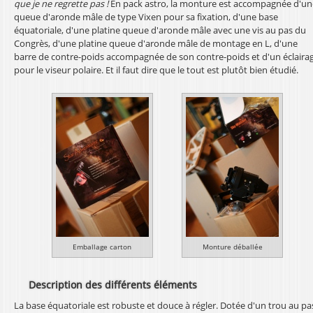
que je ne regrette pas !
En pack astro, la monture est accompagnée d'un
l
queue d'aronde mâle de type Vixen pour sa fixation, d'une base
équatoriale, d'une platine queue d'aronde mâle avec une vis au pas du
Congrès, d'une platine queue d'aronde mâle de montage en L, d'une
barre de contre-poids accompagnée de son contre-poids et d'un éclaira
pour le viseur polaire. Et il faut dire que le tout est plutôt bien étudié.
Emballage carton
Monture déballée
Description des différents éléments
La base équatoriale est robuste et douce à régler. Dotée d'un trou au pa