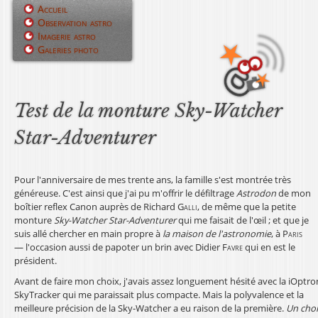
Jump to navigation
Accueil
Observation astro
M
Imagerie astro
Galeries photo
e
n
u
Test de la monture Sky-Watcher
p
Star-Adventurer
r
i
Pour l'anniversaire de mes trente ans, la famille s'est montrée très
généreuse. C'est ainsi que j'ai pu m'offrir le défiltrage
Astrodon
de mon
n
boîtier reflex Canon auprès de Richard
Galli
, de même que la petite
monture
Sky-Watcher Star-Adventurer
qui me faisait de l'œil ; et que je
c
suis allé chercher en main propre à
la maison de l'astronomie
, à
Paris
— l'occasion aussi de papoter un brin avec Didier
Favre
qui en est le
i
président.
p
Avant de faire mon choix, j'avais assez longuement hésité avec la iOptro
SkyTracker qui me paraissait plus compacte. Mais la polyvalence et la
a
meilleure précision de la Sky-Watcher a eu raison de la première.
Un cho