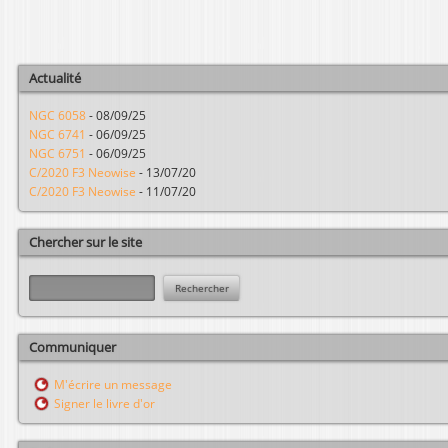
Actualité
NGC 6058
-
08/09/25
NGC 6741
-
06/09/25
NGC 6751
-
06/09/25
C/2020 F3 Neowise
-
13/07/20
C/2020 F3 Neowise
-
11/07/20
Chercher sur le site
R
e
c
h
Communiquer
e
r
M'écrire un message
c
Signer le livre d'or
h
e