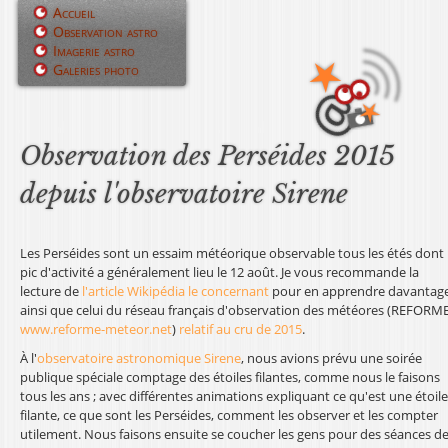
Jump to navigation
Accueil
Observation astro
M
Imagerie astro
Galeries photo
e
n
u
Observation des Perséides 2015
p
depuis l'observatoire Sirene
r
i
Les Perséides sont un essaim météorique observable tous les étés dont 
pic d'activité a généralement lieu le 12 août. Je vous recommande la
n
lecture de
l'article Wikipédia le concernant
pour en apprendre davantage
ainsi que celui du réseau français d'observation des météores (REFORME
c
www.reforme-meteor.net
)
relatif au cru de 2015
.
À l'
observatoire astronomique Sirene
, nous avions prévu une soirée
i
publique spéciale comptage des étoiles filantes, comme nous le faisons
p
tous les ans ; avec différentes animations expliquant ce qu'est une étoile
filante, ce que sont les Perséides, comment les observer et les compter
a
utilement. Nous faisons ensuite se coucher les gens pour des séances d