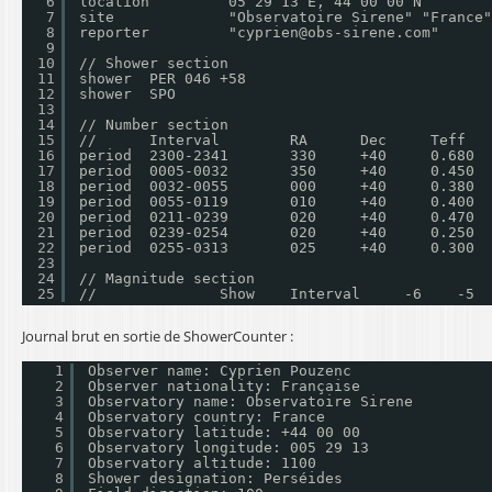
6
location         05 29 13 E, 44 00 00 N
7
site             "Observatoire Sirene" "France"
8
reporter         "cyprien@obs-sirene.com"
9
10
// Shower section
11
shower  PER 046 +58
12
shower  SPO 
13
14
// Number section
15
//      Interval        RA      Dec     Teff   
16
period  2300-2341       330     +40     0.680  
17
period  0005-0032       350     +40     0.450  
18
period  0032-0055       000     +40     0.380  
19
period  0055-0119       010     +40     0.400  
20
period  0211-0239       020     +40     0.470  
21
period  0239-0254       020     +40     0.250  
22
period  0255-0313       025     +40     0.300  
23
24
// Magnitude section
25
//              Show    Interval     -6    -5  
Journal brut en sortie de ShowerCounter :
1
Observer name: Cyprien Pouzenc
2
Observer nationality: Française
3
Observatory name: Observatoire Sirene
4
Observatory country: France
5
Observatory latitude: +44 00 00
6
Observatory longitude: 005 29 13
7
Observatory altitude: 1100
8
Shower designation: Perséides