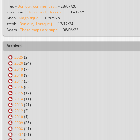
Fred
-
Bonjour, comment av...
-
28/07/26
jean-marc
-
Heureux de découvri...
-
05/12/25
Anon
-
Magnifique !
-
19/05/25
steph
-
Bonjour, Lorsque j...
-
13/12/24
Adam
-
These maps are supr...
-
08/06/22
Archives
2025
(3)
2020
(24)
2019
(7)
2018
(9)
2017
(3)
2016
(6)
2015
(17)
2014
(11)
2013
(21)
2012
(3)
2010
(1)
2009
(35)
2008
(41)
2007
(21)