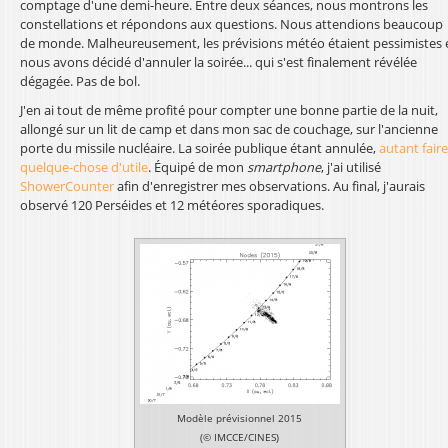
comptage d'une demi-heure. Entre deux séances, nous montrons les
l
constellations et répondons aux questions. Nous attendions beaucoup
de monde. Malheureusement, les prévisions météo étaient pessimistes 
nous avons décidé d'annuler la soirée... qui s'est finalement révélée
dégagée. Pas de bol.
J'en ai tout de même profité pour compter une bonne partie de la nuit,
allongé sur un lit de camp et dans mon sac de couchage, sur l'ancienne
porte du missile nucléaire. La soirée publique étant annulée,
autant faire
quelque-chose d'utile
. Équipé de mon
smartphone
, j'ai utilisé
ShowerCounter
afin d'enregistrer mes observations. Au final, j'aurais
observé 120 Perséides et 12 météores sporadiques.
Modèle prévisionnel 2015
(© IMCCE/CINES)