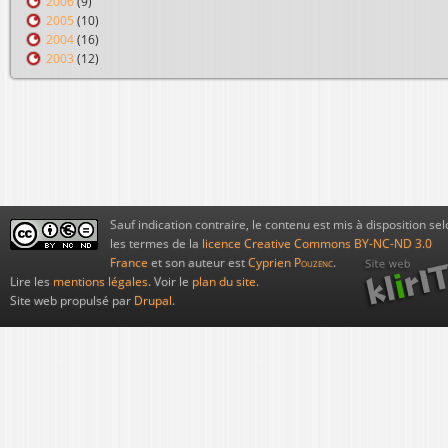
2006
(9)
2005
(10)
2004
(16)
2003
(12)
Sauf indication contraire, le contenu est mis à disposition sel
les termes de la
licence Creative Commons BY-NC-ND 3.0
France
et son auteur est
Cyprien
Pouzenc
.
Lire les
mentions légales
. Voir le
plan du site
.
Site web propulsé par
Drupal
.