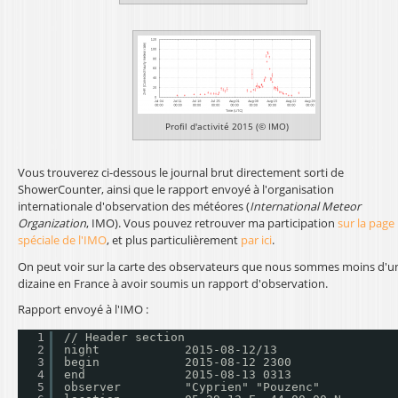
Profil d'activité 2015 (© IMO)
Vous trouverez ci-dessous le journal brut directement sorti de
ShowerCounter, ainsi que le rapport envoyé à l'organisation
internationale d'observation des météores (
International
Meteor
Organization
, IMO). Vous pouvez retrouver ma participation
sur la page
spéciale de l'IMO
, et plus particulièrement
par ici
.
On peut voir sur la carte des observateurs que nous sommes moins d'u
dizaine en France à avoir soumis un rapport d'observation.
Rapport envoyé à l'IMO :
1
// Header section
2
night            2015-08-12/13
3
begin            2015-08-12 2300
4
end              2015-08-13 0313
5
observer         "Cyprien" "Pouzenc"