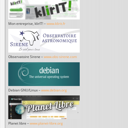
Mon entreprise, klirIT! –
www.klirit.fr
Observatoire Sirene –
www.obs-sirene.com
Debian GNU/Linux –
www.debian.org
Planet libre –
www.planet-libre.org