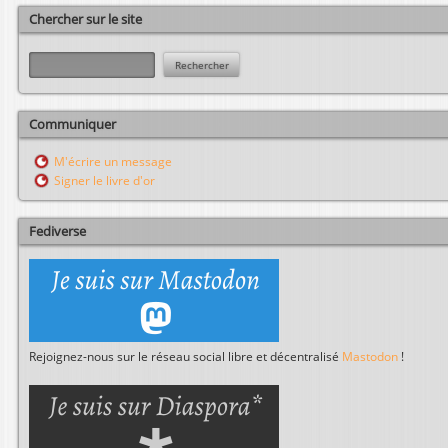
Chercher sur le site
R
e
c
h
Communiquer
e
r
M'écrire un message
c
Signer le livre d'or
h
e
r
Fediverse
Rejoignez-nous sur le réseau social libre et décentralisé
Mastodon
!