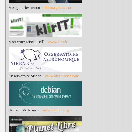
Mes galeries photo –
photo.cypouz.com
Mon entreprise, klirIT! –
www.klirit.fr
Observatoire Sirene –
www.obs-sirene.com
Debian GNU/Linux –
www.debian.org