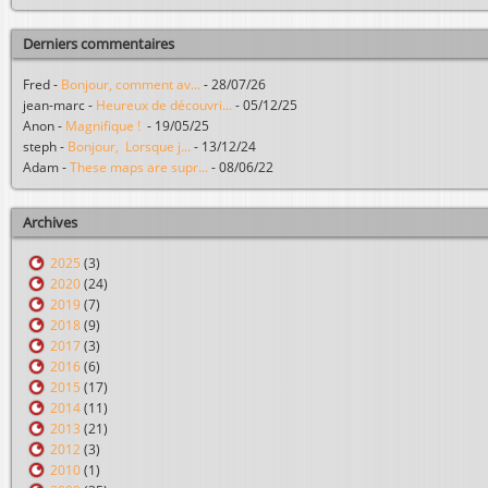
Derniers commentaires
Fred
-
Bonjour, comment av...
-
28/07/26
jean-marc
-
Heureux de découvri...
-
05/12/25
Anon
-
Magnifique !
-
19/05/25
steph
-
Bonjour, Lorsque j...
-
13/12/24
Adam
-
These maps are supr...
-
08/06/22
Archives
2025
(3)
2020
(24)
2019
(7)
2018
(9)
2017
(3)
2016
(6)
2015
(17)
2014
(11)
2013
(21)
2012
(3)
2010
(1)