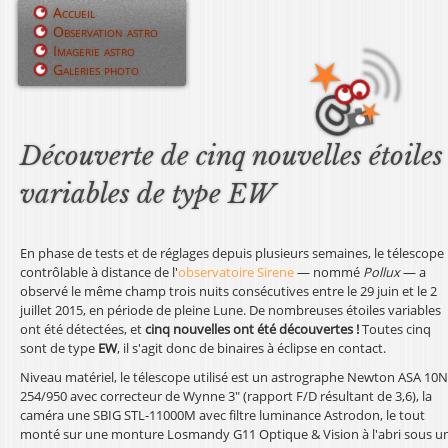
Jump to navigation
Accueil
Observation astro
M
Imagerie astro
Galeries photo
e
n
u
Découverte de cinq nouvelles étoiles
p
variables de type EW
r
i
En phase de tests et de réglages depuis plusieurs semaines, le télescope
contrôlable à distance de l'
observatoire Sirene
— nommé
Pollux
— a
n
observé le même champ trois nuits consécutives entre le 29 juin et le 2
juillet 2015, en période de pleine Lune. De nombreuses étoiles variables
c
ont été détectées, et
cinq nouvelles ont été découvertes !
Toutes cinq
sont de type
EW
, il s'agit donc de binaires à éclipse en contact.
i
Niveau matériel, le télescope utilisé est un astrographe Newton ASA 10N
p
254/950 avec correcteur de Wynne 3" (rapport F/D résultant de 3,6), la
caméra une SBIG STL-11000M avec filtre luminance Astrodon, le tout
a
monté sur une monture Losmandy G11 Optique & Vision à l'abri sous u