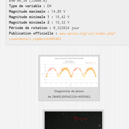
05m 06,3s (J2000.0)
Type de variable :
EW
Magnitude maximale :
14,85 V
Magnitude minimale 1 :
15,42 V
Magnitude minimale 2 :
15,32 V
Période de rotation :
0,322624 jour
Publication officielle :
www.aavso.org/vsx/index.php?
view=detail.top&oid=409482
Diagramme de phase
de 2MASS J00042226+4005062