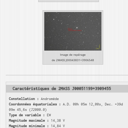
Image de repérage
de 2MASS J00043831+3906548
Caractéristiques de 2MASS J00051199+3909455
Constellation :
Andromède
Coordonnées équatoriales :
A.D. 00h 05m 12,00s, Dec. +39d
09m 45,6s (J2000.0)
Type de variable :
EW
Magnitude maximale :
14,38 V
Magnitude minimale :
14,84 V