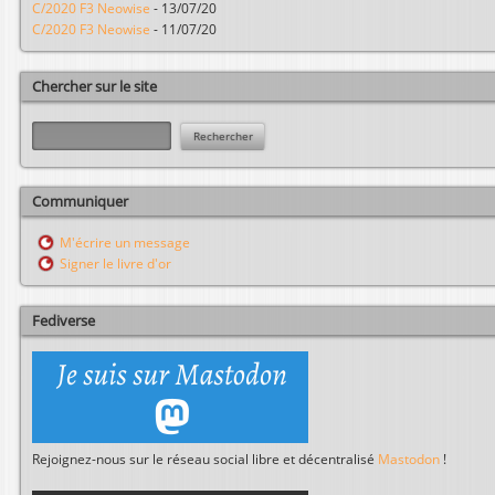
C/2020 F3 Neowise
-
13/07/20
C/2020 F3 Neowise
-
11/07/20
Chercher sur le site
R
e
c
h
Communiquer
e
r
M'écrire un message
c
Signer le livre d'or
h
e
r
Fediverse
Rejoignez-nous sur le réseau social libre et décentralisé
Mastodon
!