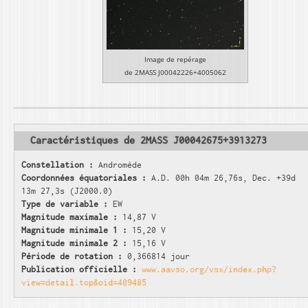
Image de repérage
de 2MASS J00042226+4005062
Caractéristiques de 2MASS J00042675+3913273
Constellation :
Andromède
Coordonnées équatoriales :
A.D. 00h 04m 26,76s, Dec. +39d
13m 27,3s (J2000.0)
Type de variable :
EW
Magnitude maximale :
14,87 V
Magnitude minimale 1 :
15,20 V
Magnitude minimale 2 :
15,16 V
Période de rotation :
0,366814 jour
Publication officielle :
www.aavso.org/vsx/index.php?
view=detail.top&oid=409485