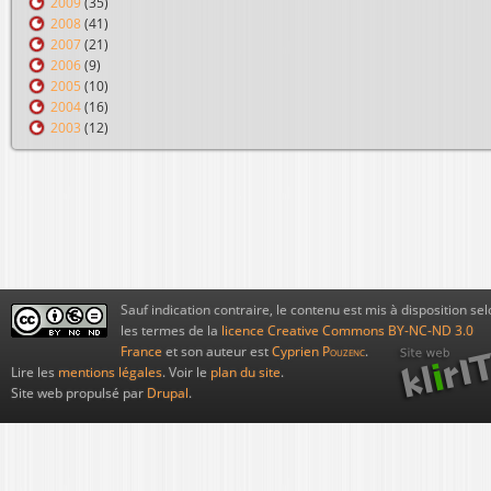
2009
(35)
2008
(41)
2007
(21)
2006
(9)
2005
(10)
2004
(16)
2003
(12)
Sauf indication contraire, le contenu est mis à disposition sel
les termes de la
licence Creative Commons BY-NC-ND 3.0
France
et son auteur est
Cyprien
Pouzenc
.
Lire les
mentions légales
. Voir le
plan du site
.
Site web propulsé par
Drupal
.