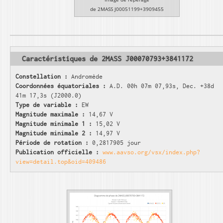
de 2MASS J00051199+3909455
Caractéristiques de 2MASS J00070793+3841172
Constellation :
Andromède
Coordonnées équatoriales :
A.D. 00h 07m 07,93s, Dec. +38d
41m 17,3s (J2000.0)
Type de variable :
EW
Magnitude maximale :
14,67 V
Magnitude minimale 1 :
15,02 V
Magnitude minimale 2 :
14,97 V
Période de rotation :
0,2817905 jour
Publication officielle :
www.aavso.org/vsx/index.php?
view=detail.top&oid=409486