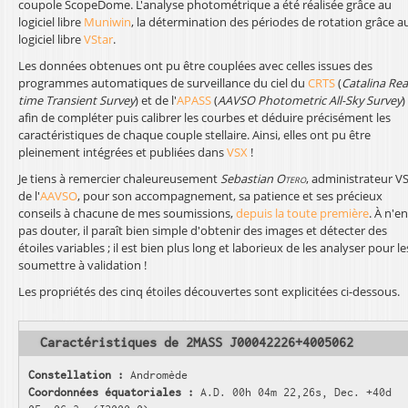
coupole ScopeDome. L'analyse photométrique a été réalisée grâce au
l
logiciel libre
Muniwin
, la détermination des périodes de rotation grâce a
logiciel libre
VStar
.
Les données obtenues ont pu être couplées avec celles issues des
programmes automatiques de surveillance du ciel du
CRTS
(
Catalina Rea
time Transient Survey
) et de l'
APASS
(
AAVSO Photometric All-Sky Survey
)
afin de compléter puis calibrer les courbes et déduire précisément les
caractéristiques de chaque couple stellaire. Ainsi, elles ont pu être
pleinement intégrées et publiées dans
VSX
!
Je tiens à remercier chaleureusement
Sebastian
Otero
, administrateur V
de l'
AAVSO
, pour son accompagnement, sa patience et ses précieux
conseils à chacune de mes soumissions,
depuis la toute première
. À n'en
pas douter, il paraît bien simple d'obtenir des images et détecter des
étoiles variables ; il est bien plus long et laborieux de les analyser pour le
soumettre à validation !
Les propriétés des cinq étoiles découvertes sont explicitées ci-dessous.
Caractéristiques de 2MASS J00042226+4005062
Constellation :
Andromède
Coordonnées équatoriales :
A.D. 00h 04m 22,26s, Dec. +40d