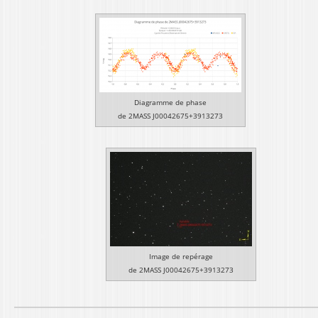
Diagramme de phase
de 2MASS J00042675+3913273
Image de repérage
de 2MASS J00042675+3913273