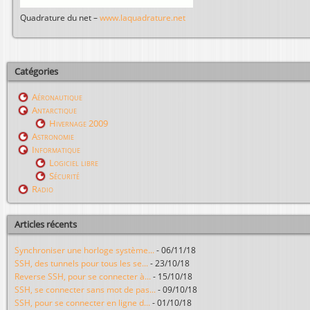
Quadrature du net –
www.laquadrature.net
Catégories
Aéronautique
Antarctique
Hivernage 2009
Astronomie
Informatique
Logiciel libre
Sécurité
Radio
Articles récents
Synchroniser une horloge système...
-
06/11/18
SSH, des tunnels pour tous les se...
-
23/10/18
Reverse SSH, pour se connecter à...
-
15/10/18
SSH, se connecter sans mot de pas...
-
09/10/18
SSH, pour se connecter en ligne d...
-
01/10/18