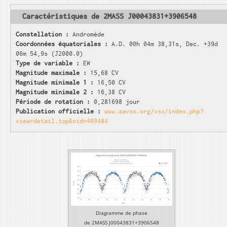
Caractéristiques de 2MASS J00043831+3906548
Constellation :
Andromède
Coordonnées équatoriales :
A.D. 00h 04m 38,31s, Dec. +39d
06m 54,9s (J2000.0)
Type de variable :
EW
Magnitude maximale :
15,68 CV
Magnitude minimale 1 :
16,50 CV
Magnitude minimale 2 :
16,38 CV
Période de rotation :
0,281698 jour
Publication officielle :
www.aavso.org/vsx/index.php?
view=detail.top&oid=409484
Diagramme de phase
de 2MASS J00043831+3906548