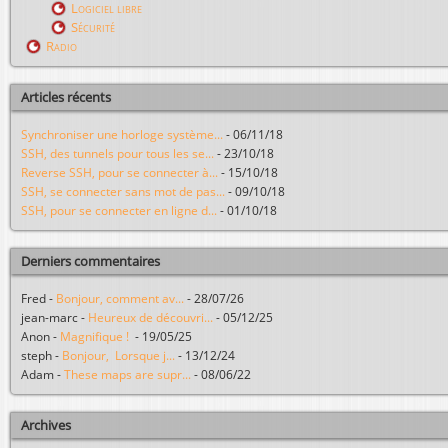
Logiciel libre
Sécurité
Radio
Articles récents
Synchroniser une horloge système...
-
06/11/18
SSH, des tunnels pour tous les se...
-
23/10/18
Reverse SSH, pour se connecter à...
-
15/10/18
SSH, se connecter sans mot de pas...
-
09/10/18
SSH, pour se connecter en ligne d...
-
01/10/18
Derniers commentaires
Fred
-
Bonjour, comment av...
-
28/07/26
jean-marc
-
Heureux de découvri...
-
05/12/25
Anon
-
Magnifique !
-
19/05/25
steph
-
Bonjour, Lorsque j...
-
13/12/24
Adam
-
These maps are supr...
-
08/06/22
Archives