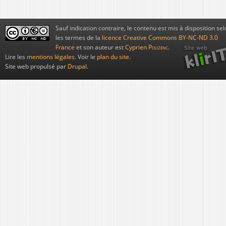
Sauf indication contraire, le contenu est mis à disposition sel
les termes de la
licence Creative Commons BY-NC-ND 3.0
France
et son auteur est
Cyprien
Pouzenc
.
Lire les
mentions légales
. Voir le
plan du site
.
Site web propulsé par
Drupal
.