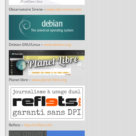
Observatoire Sirene –
www.obs-sirene.com
Debian GNU/Linux –
www.debian.org
Planet libre –
www.planet-libre.org
Reflets –
http://reflets.info