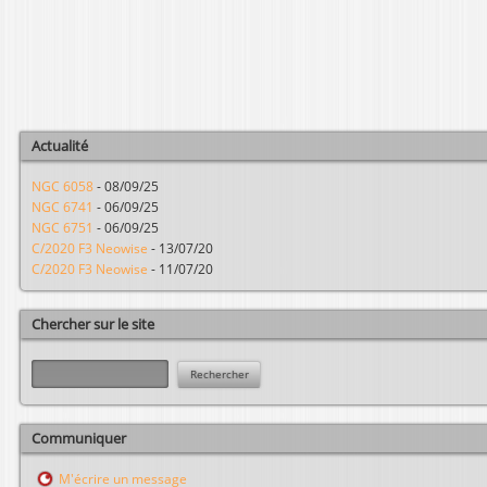
Actualité
NGC 6058
-
08/09/25
NGC 6741
-
06/09/25
NGC 6751
-
06/09/25
C/2020 F3 Neowise
-
13/07/20
C/2020 F3 Neowise
-
11/07/20
Chercher sur le site
R
e
c
h
Communiquer
e
r
M'écrire un message