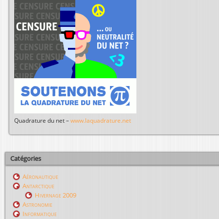
Quadrature du net –
www.laquadrature.net
Catégories
Aéronautique
Antarctique
Hivernage 2009
Astronomie
Informatique