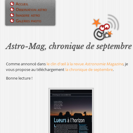
Jump to navigation
Accueil
Observation astro
M
Imagerie astro
Galeries photo
e
n
u
Astro-Mag, chronique de septembre
p
Comme annoncé dans
le clin d'œil à la revue
Astronomie Magazine
, je
r
vous propose au téléchargement
la chronique de septembre
.
i
Bonne lecture !
n
c
i
p
a