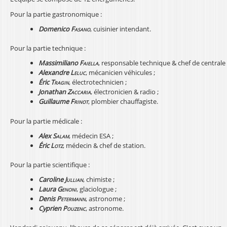
Pour la partie gastronomique :
Domenico
Fasano
, cuisinier intendant.
Pour la partie technique :
Massimiliano
Faiella
, responsable technique & chef de centrale 
Alexandre
Leluc
, mécanicien véhicules ;
Éric
Tragin
, électrotechnicien ;
Jonathan
Zaccaria
, électronicien & radio ;
Guillaume
Frinot
, plombier chauffagiste.
Pour la partie médicale :
Alex
Salam
, médecin ESA ;
Éric
Lotz
, médecin & chef de station.
Pour la partie scientifique :
Caroline
Jullian
, chimiste ;
Laura
Genoni
, glaciologue ;
Denis
Petermann
, astronome ;
Cyprien
Pouzenc
, astronome.