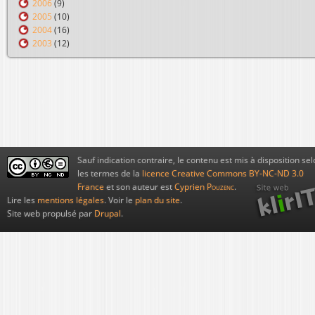
2006
(9)
2005
(10)
2004
(16)
2003
(12)
Sauf indication contraire, le contenu est mis à disposition sel
les termes de la
licence Creative Commons BY-NC-ND 3.0
France
et son auteur est
Cyprien
Pouzenc
.
Lire les
mentions légales
. Voir le
plan du site
.
Site web propulsé par
Drupal
.