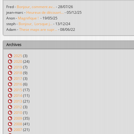
Fred
-
Bonjour, comment av...
-
28/07/26
jean-marc
-
Heureux de découvri...
-
05/12/25
Anon
-
Magnifique !
-
19/05/25
steph
-
Bonjour, Lorsque j...
-
13/12/24
Adam
-
These maps are supr...
-
08/06/22
Archives
2025
(3)
2020
(24)
2019
(7)
2018
(9)
2017
(3)
2016
(6)
2015
(17)
2014
(11)
2013
(21)
2012
(3)
2010
(1)
2009
(35)
2008
(41)
2007
(21)