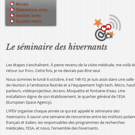
Jump to navigation
Accueil
Observation astro
M
Imagerie astro
Galeries photo
e
n
u
Le séminaire des hivernants
p
Les étapes s'enchaînent. À peine revenu de la visite médicale, me voilà d
r
retour sur
Paris
. Cette fois, je ne devrais pas être seul.
i
Nous sommes le lundi 6 octobre, il est 14h10. Je suis assis dans une salle
de réunion à l'ambiance feutrée et à l'équipement high-tech. Micro, haut
n
parleurs, vidéoprojecteur, écrans. Moquette et fontaine d'eau. Une
installation digne de son établissement, le quartier général de l'ESA
c
(European Space Agency).
i
L'IPEV organise chaque année ce qui est appelé le
séminaire des
hivernants
. À savoir une semaine de rencontres entre les instituts polair
p
français et italien, les responsables des programmes de recherches
médicales, l'ESA, et nous, l'ensemble des hivernants.
a