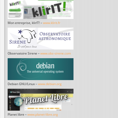
Mon entreprise, klirIT! –
www.klirit.fr
Observatoire Sirene –
www.obs-sirene.com
Debian GNU/Linux –
www.debian.org
Planet libre –
www.planet-libre.org