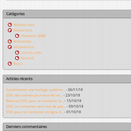
Catégories
Aéronautique
Antarctique
Hivernage 2009
Astronomie
Informatique
Logiciel libre
Sécurité
Radio
Articles récents
Synchroniser une horloge système...
-
06/11/18
SSH, des tunnels pour tous les se...
-
23/10/18
Reverse SSH, pour se connecter à...
-
15/10/18
SSH, se connecter sans mot de pas...
-
09/10/18
SSH, pour se connecter en ligne d...
-
01/10/18
Derniers commentaires