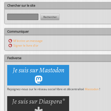
Chercher sur le site
R
e
c
h
Communiquer
e
r
M'écrire un message
c
Signer le livre d'or
h
e
r
Fediverse
Rejoignez-nous sur le réseau social libre et décentralisé
Mastodon
!