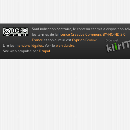
Sauf indication contraire, le contenu est mis à disposition sel
les termes de la
licence Creative Commons BY-NC-ND 3.0
France
et son auteur est
Cyprien
Pouzenc
.
Lire les
mentions légales
. Voir le
plan du site
.
Site web propulsé par
Drupal
.