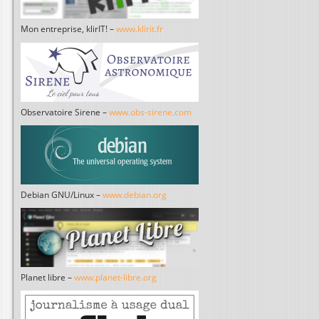
Mon entreprise, klirIT! –
www.klirit.fr
Observatoire Sirene –
www.obs-sirene.com
Debian GNU/Linux –
www.debian.org
Planet libre –
www.planet-libre.org