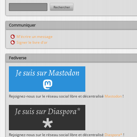
R
e
c
h
Communiquer
e
r
M'écrire un message
c
Signer le livre d'or
h
e
r
Fediverse
Rejoignez-nous sur le réseau social libre et décentralisé
Mastodon
!
Rejoignez-nous sur le réseau social libre et décentralisé
Diaspora*
!